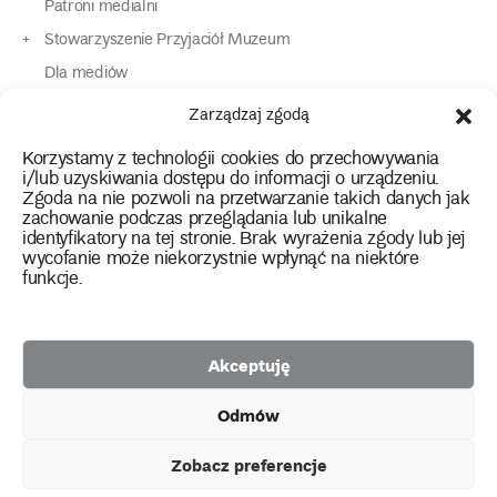
Patroni medialni
Stowarzyszenie Przyjaciół Muzeum
Dla mediów
Dla osób o specjalnych potrzebach
Zarządzaj zgodą
Komunikaty
Korzystamy z technologii cookies do przechowywania
Kontakt
i/lub uzyskiwania dostępu do informacji o urządzeniu.
Zgoda na nie pozwoli na przetwarzanie takich danych jak
zachowanie podczas przeglądania lub unikalne
instagram
twitter
facebook
youtube
tiktok
identyfikatory na tej stronie. Brak wyrażenia zgody lub jej
wycofanie może niekorzystnie wpłynąć na niektóre
funkcje.
Polityka prywatności
Deklaracja dostępności
Akceptuję
2026 Copyright by Muzeum Narodowe we Wrocławiu
Odmów
Facebook
facebook
facebook
Facebook
facebook
Muzeum
Pawilonu
Muzeum
Panoramy
Stowarzyszenie
Projekty
Narodowego
Czterech
Etnograficznego
Racławickiej
Przyjaciół
Zobacz preferencje
unijne
Kopuł
Muzeum