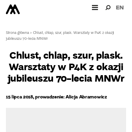
Wyszukiw
Wyszuk
EN
dla:
Strona główna
>
Chlust, chlap, szur, plask. Warsztaty w P4K z okazji
jubileuszu 70-lecia MNWr
Chlust, chlap, szur, plask.
Warsztaty w P4K z okazji
jubileuszu 70-lecia MNWr
15 lipca 2018, prowadzenie: Alicja Abramowicz