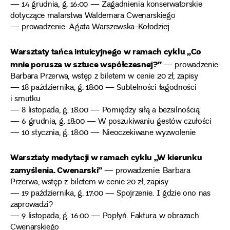
— 14 grudnia, g. 16:00 — Zagadnienia konserwatorskie
dotyczące malarstwa Waldemara Cwenarskiego
— prowadzenie: Agata Warszewska-Kołodziej
Warsztaty tańca intuicyjnego w ramach cyklu „Co
mnie porusza w sztuce współczesnej?”
— prowadzenie:
Barbara Przerwa, wstęp z biletem w cenie 20 zł, zapisy
— 18 października, g. 18:00 — Subtelności łagodności
i smutku
— 8 listopada, g. 18:00 — Pomiędzy siłą a bezsilnością
— 6 grudnia, g. 18:00 — W poszukiwaniu gestów czułości
— 10 stycznia, g. 18:00 — Nieoczekiwane wyzwolenie
Warsztaty medytacji w ramach cyklu „W kierunku
zamyślenia. Cwenarski”
— prowadzenie: Barbara
Przerwa, wstęp z biletem w cenie 20 zł, zapisy
— 19 października, g. 17:00 — Spojrzenie. I gdzie ono nas
zaprowadzi?
— 9 listopada, g. 16:00 — Popłyń. Faktura w obrazach
Cwenarskiego