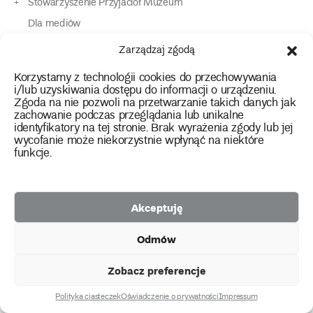
Stowarzyszenie Przyjaciół Muzeum
Dla mediów
Dla osób o specjalnych potrzebach
Zarządzaj zgodą
Komunikaty
Korzystamy z technologii cookies do przechowywania
Kontakt
i/lub uzyskiwania dostępu do informacji o urządzeniu.
Zgoda na nie pozwoli na przetwarzanie takich danych jak
zachowanie podczas przeglądania lub unikalne
instagram
twitter
facebook
youtube
tiktok
identyfikatory na tej stronie. Brak wyrażenia zgody lub jej
wycofanie może niekorzystnie wpłynąć na niektóre
funkcje.
Polityka prywatności
Deklaracja dostępności
Akceptuję
2026 Copyright by Muzeum Narodowe we Wrocławiu
Odmów
Facebook
facebook
facebook
Facebook
facebook
Muzeum
Pawilonu
Muzeum
Panoramy
Stowarzyszenie
Projekty
Narodowego
Czterech
Etnograficznego
Racławickiej
Przyjaciół
Zobacz preferencje
unijne
Kopuł
Muzeum
Narodowego
Polityka ciasteczek
Oświadczenie o prywatności
Impressum
created by
we