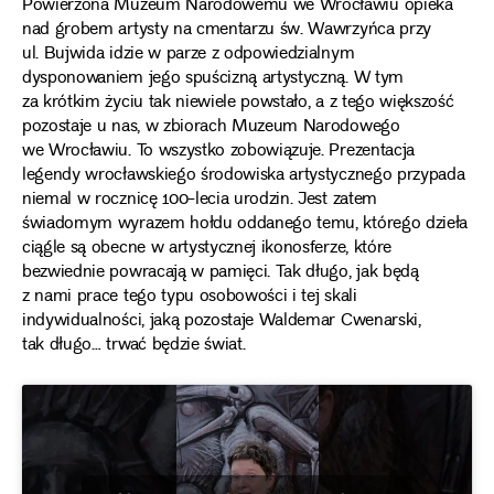
Powierzona Muzeum Narodowemu we Wrocławiu opieka
nad grobem artysty na cmentarzu św. Wawrzyńca przy
ul. Bujwida idzie w parze z odpowiedzialnym
dysponowaniem jego spuścizną artystyczną. W tym
za krótkim życiu tak niewiele powstało, a z tego większość
pozostaje u nas, w zbiorach Muzeum Narodowego
we Wrocławiu. To wszystko zobowiązuje. Prezentacja
legendy wrocławskiego środowiska artystycznego przypada
niemal w rocznicę 100-lecia urodzin. Jest zatem
świadomym wyrazem hołdu oddanego temu, którego dzieła
ciągle są obecne w artystycznej ikonosferze, które
bezwiednie powracają w pamięci. Tak długo, jak będą
z nami prace tego typu osobowości i tej skali
indywidualności, jaką pozostaje Waldemar Cwenarski,
tak długo… trwać będzie świat.