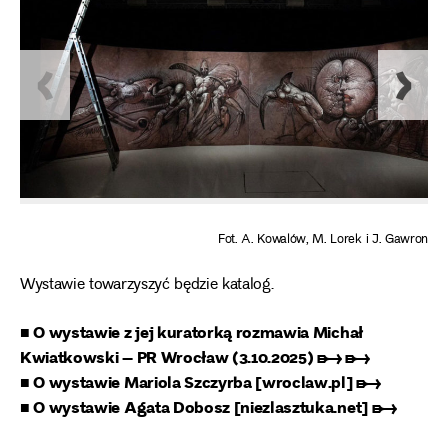
Fot. A. Kowalów, M. Lorek i J. Gawron
Wystawie towarzyszyć będzie katalog.
■ O wystawie z jej kuratorką rozmawia Michał
Kwiatkowski – PR Wrocław (3.10.2025) ➸ ➸
■ O wystawie Mariola Szczyrba [wroclaw.pl] ➸
■ O wystawie Agata Dobosz [niezlasztuka.net] ➸