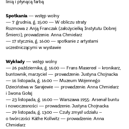
linią i płynącą farbą
Spotkania
— wstęp wolny
— 7 grudnia, g. 15:00 — W obliczu straty
Rozmowa z Anją Franczak (założycielką Instytutu Dobrej
Śmierci), prowadzenie: Anna Chmielarz
— 17 stycznia, g. 16:00 — spotkanie z artystami
uczestniczącymi w wystawie
Wykłady
— wstęp wolny
— 26 października, g. 16:00 — Frans Masereel – kronikarz,
buntownik, marzyciel — prowadzenie: Justyna Chojnacka
— 16 listopada, g. 16:00 — Muzeum Wojennego
Dzieciństwa w Sarajewie — prowadzenie: Anna Chmielarz
i Iwona Gołaj
— 23 listopada, g. 16:00 — Warszawa 1955: Arsenał buntu
i nowoczesności — prowadzenie: Justyna Chojnacka
— 29 listopada, g. 13:00 — Czuły zmysł udziału –
o twórczości Käthe Kollwitz — prowadzenie: Anna
Chmielarz