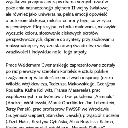
wyjątkowo przejmujący zapis dramatycznych czasów
pokolenia naznaczonego piętnem II wojny światowej,
ale również jako uniwersalna, pełna emocji opowieść
o potrzebie bliskości, miłości, ochrony tego, co w życiu
najcenniejsze. Ekspresyjna technika malowania, niezwykłe
wyczucie koloru, stosowanie ciekawych skrótów
perspektywicznych, dążenie do syntezy przy zachowaniu
maksymalnej siły wyrazu stanowią świadectwo wielkiej
wrażliwości i indywidualności tego artysty.
Prace Waldemara Cwenarskiego zaprezentowane zostały
po raz pierwszy w szerokim kontekście sztuki polskiej
i zagranicznej: w kontekście możliwych inspiracji (dzieła
Witolda Wojtkiewicza, Tadeusza Makowskiego, Georgesa
Rouaulta, Käthe Kollwitz, Fransa Masereela), prac
współczesnych mu twórców z tzw. pokolenia „Arsenału”
(Andrzej Wróblewski, Marek Oberländer, Jan Lebenstein,
Jerzy Panek), prac profesorów PWSSP we Wrocławiu
(Eugeniusz Geppert, Stanisław Dawski), przyjaciół z uczelni
(Józef Hałas, Krystyna Cybińska, Alina Rogalska-Kaćma,