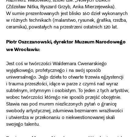
Kazimierz Wadowski), sztuki tzw. „Nowych Dzikich”
(Zdzisław Nitka, Ryszard Grzyb, Anka Mierzejewska).
W sumie prezentowanych jest blisko 160 dzieł wykonanych
w różnych technikach (malarstwo, rysunek, grafika, rzeźba,
ceramika), powstałych na przestrzeni ostatnich 120 lat.
Piotr Oszczanowski, dyrektor Muzeum Narodowego
we Wrocławiu:
Jest coś w twórczości Waldemara Cwenarskiego
wyjątkowego, profetycznego i na swój sposób
uniwersalnego. Jego dzieła to otwarte trzewia egzystencji
i trauma przeszłości, idące w parze z czymś nad wyraz
subtelnym, intymnym i osobistym. To jeden z tych artystów,
wobec twórczości którego nie sposób przejść obojętnie.
Stawia nas pod murem niezliczonych pytań o granicę
swobody artystycznej, zdumiewa bezmiarem wrażliwości
i utwierdza w przekonaniu o niekwestionowanej skali
swojego talentu.