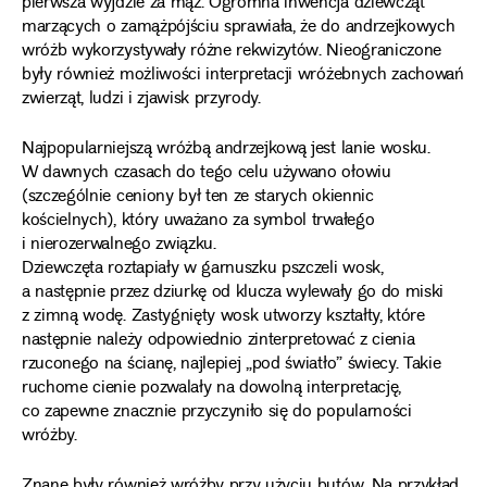
pierwsza wyjdzie za mąż. Ogromna inwencja dziewcząt
marzących o zamążpójściu sprawiała, że do andrzejkowych
wróżb wykorzystywały różne rekwizytów. Nieograniczone
były również możliwości interpretacji wróżebnych zachowań
zwierząt, ludzi i zjawisk przyrody.
Najpopularniejszą wróżbą andrzejkową jest lanie wosku.
W dawnych czasach do tego celu używano ołowiu
(szczególnie ceniony był ten ze starych okiennic
kościelnych), który uważano za symbol trwałego
i nierozerwalnego związku.
Dziewczęta roztapiały w garnuszku pszczeli wosk,
a następnie przez dziurkę od klucza wylewały go do miski
z zimną wodę. Zastygnięty wosk utworzy kształty, które
następnie należy odpowiednio zinterpretować z cienia
rzuconego na ścianę, najlepiej „pod światło” świecy. Takie
ruchome cienie pozwalały na dowolną interpretację,
co zapewne znacznie przyczyniło się do popularności
wróżby.
Znane były również wróżby przy użyciu butów. Na przykład