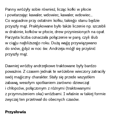
Panny wróżyły sobie również, licząc kołki w płocie
i powtarzając kawaler, wdowiec, kawaler, wdowiec…
Co wypadnie przy ostatnim kołku, takiego stanu będzie
przyszły mąż. Praktykowane było także liczenie np. szczebli
w drabinie, kołków w płocie, drew przyniesionych na opał.
Parzysta liczba oznaczała połączenie w parę, czyli ślub
w ciągu najbliższego roku. Dużą wagę przywiązywano
do snów, gdyż w noc św. Andrzeja mógł się przyśnić
przyszły mąż.
Dawniej wróżby andrzejkowe traktowane były bardzo
poważnie. Z czasem jednak te wróżebne wieczory zatraciły
swój magiczny charakter. Stały się przede wszystkim
zabawą, wesołym spotkaniem zarówno dziewcząt
i chłopców, połączonym z różnymi (traktowanymi
z przymrużeniem oka) wróżbami. I właśnie w takiej formie
zwyczaj ten przetrwał do obecnych czasów.
Przysłowia