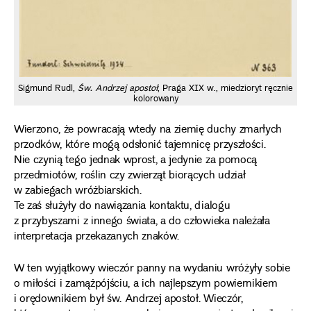
Sigmund Rudl,
Św. Andrzej apostoł
, Praga XIX w., miedzioryt ręcznie
Si
kolorowany
Wierzono, że powracają wtedy na ziemię duchy zmarłych
przodków, które mogą odsłonić tajemnicę przyszłości.
Nie czynią tego jednak wprost, a jedynie za pomocą
przedmiotów, roślin czy zwierząt biorących udział
w zabiegach wróżbiarskich.
Te zaś służyły do nawiązania kontaktu, dialogu
z przybyszami z innego świata, a do człowieka należała
interpretacja przekazanych znaków.
W ten wyjątkowy wieczór panny na wydaniu wróżyły sobie
o miłości i zamążpójściu, a ich najlepszym powiernikiem
i orędownikiem był św. Andrzej apostoł. Wieczór,