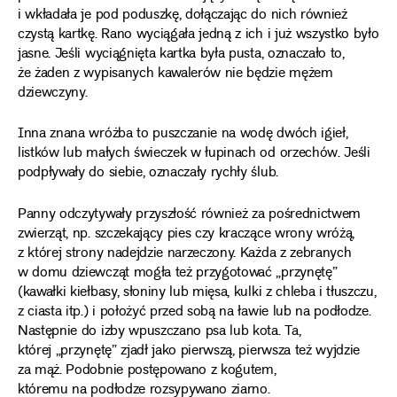
i wkładała je pod poduszkę, dołączając do nich również
czystą kartkę. Rano wyciągała jedną z ich i już wszystko było
jasne. Jeśli wyciągnięta kartka była pusta, oznaczało to,
że żaden z wypisanych kawalerów nie będzie mężem
dziewczyny.
Inna znana wróżba to puszczanie na wodę dwóch igieł,
listków lub małych świeczek w łupinach od orzechów. Jeśli
podpływały do siebie, oznaczały rychły ślub.
Panny odczytywały przyszłość również za pośrednictwem
zwierząt, np. szczekający pies czy kraczące wrony wróżą,
z której strony nadejdzie narzeczony. Każda z zebranych
w domu dziewcząt mogła też przygotować „przynętę”
(kawałki kiełbasy, słoniny lub mięsa, kulki z chleba i tłuszczu,
z ciasta itp.) i położyć przed sobą na ławie lub na podłodze.
Następnie do izby wpuszczano psa lub kota. Ta,
której „przynętę” zjadł jako pierwszą, pierwsza też wyjdzie
za mąż. Podobnie postępowano z kogutem,
któremu na podłodze rozsypywano ziarno.