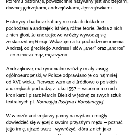
któremu patronuje, powszechnie nazywany jest andrzejkami,
dawniej jędrzejkami, andrzejówkami, Jędrzejówkami.
Historycy i badacze kultury nie ustalili dokładnie
pochodzenia andrzejek, istnieją różne teorie. Jedna z nich
z nich głosi, że andrzejkowe wróżby wywodzą się
ze starożytnej Grecji. Wskazuje na to pochodzenie imienia
Andrzej, od greckiego Andress i słów „aner” oraz „andros”
– co oznacza mąż, mężczyzna.
Andrzejkowe, matrymonialne wróżby miały zasięg
ogólnoeuropejski, w Polsce odprawiano je co najmniej
od XVI wieku. Pierwsze wzmianki źródłowe o polskich
andrzejkach pochodzą z roku 1557 – wspomina o nich
kronikarz i pisarz Marcin Bielski w jednej ze swych sztuk
teatralnych pt.
Komedyja Justyna i Konstancyjej
.
W wieczór andrzejkowy panny na wydaniu mogły
dowiedzieć się więcej o swoim przyszłym mężu – poznać
jego imię, ujrzeć twarz i wywróżyć, która z nich jako