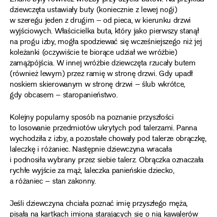
dziewczęta ustawiały buty (koniecznie z lewej nogi)
w szeregu jeden z drugim – od pieca, w kierunku drzwi
wyjściowych. Właścicielka buta, który jako pierwszy stanął
na progu izby, mogła spodziewać się wcześniejszego niż jej
koleżanki (oczywiście te biorące udział we wróżbie)
zamążpójścia. W innej wróżbie dziewczęta rzucały butem
(również lewym) przez ramię w stronę drzwi. Gdy upadł
noskiem skierowanym w stronę drzwi – ślub wkrótce,
gdy obcasem – staropanieństwo.
Kolejny popularny sposób na poznanie przyszłości
to losowanie przedmiotów ukrytych pod talerzami. Panna
wychodziła z izby, a pozostałe chowały pod talerze obrączkę,
laleczkę i różaniec. Następnie dziewczyna wracała
i podnosiła wybrany przez siebie talerz. Obrączka oznaczała
rychłe wyjście za mąż, laleczka panieńskie dziecko,
a różaniec – stan zakonny.
Jeśli dziewczyna chciała poznać imię przyszłego męża,
pisała na kartkach imiona starających się o nią kawalerów