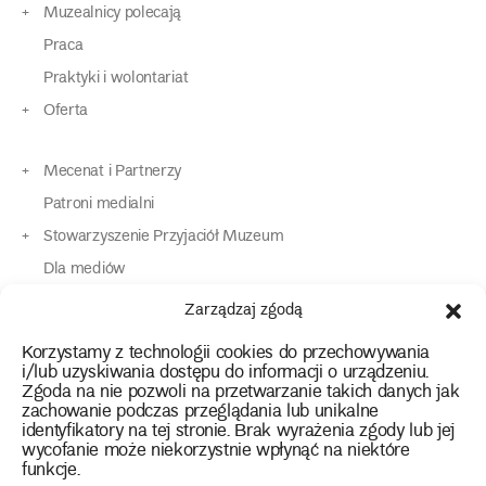
Muzealnicy polecają
Praca
Praktyki i wolontariat
Oferta
Mecenat i Partnerzy
Patroni medialni
Stowarzyszenie Przyjaciół Muzeum
Dla mediów
Dla osób o specjalnych potrzebach
Zarządzaj zgodą
Komunikaty
Korzystamy z technologii cookies do przechowywania
Kontakt
i/lub uzyskiwania dostępu do informacji o urządzeniu.
Zgoda na nie pozwoli na przetwarzanie takich danych jak
zachowanie podczas przeglądania lub unikalne
instagram
twitter
facebook
youtube
tiktok
identyfikatory na tej stronie. Brak wyrażenia zgody lub jej
wycofanie może niekorzystnie wpłynąć na niektóre
funkcje.
Polityka prywatności