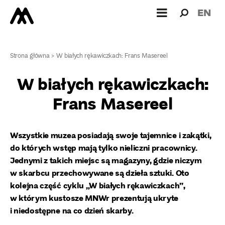
Wyszukiw
Wyszuk
EN
dla:
Strona główna
>
W białych rękawiczkach: Frans Masereel
W białych rękawiczkach:
Frans Masereel
Wszystkie muzea posiadają swoje tajemnice i zakątki,
do których wstęp mają tylko nieliczni pracownicy.
Jednymi z takich miejsc są magazyny, gdzie niczym
w skarbcu przechowywane są dzieła sztuki. Oto
kolejna część cyklu „W białych rękawiczkach”,
w którym kustosze MNWr prezentują ukryte
i niedostępne na co dzień skarby.