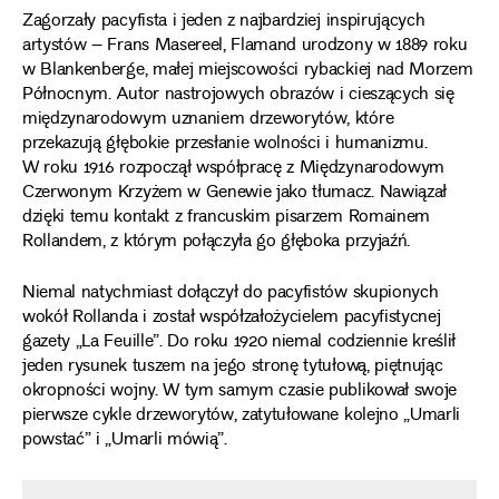
Zagorzały pacyfista i jeden z najbardziej inspirujących
artystów – Frans Masereel, Flamand urodzony w 1889 roku
w Blankenberge, małej miejscowości rybackiej nad Morzem
Północnym. Autor nastrojowych obrazów i cieszących się
międzynarodowym uznaniem drzeworytów, które
przekazują głębokie przesłanie wolności i humanizmu.
W roku 1916 rozpoczął współpracę z Międzynarodowym
Czerwonym Krzyżem w Genewie jako tłumacz. Nawiązał
dzięki temu kontakt z francuskim pisarzem Romainem
Rollandem, z którym połączyła go głęboka przyjaźń.
Niemal natychmiast dołączył do pacyfistów skupionych
wokół Rollanda i został współzałożycielem pacyfistycnej
gazety „La Feuille”. Do roku 1920 niemal codziennie kreślił
jeden rysunek tuszem na jego stronę tytułową, piętnując
okropności wojny. W tym samym czasie publikował swoje
pierwsze cykle drzeworytów, zatytułowane kolejno „Umarli
powstać” i „Umarli mówią”.