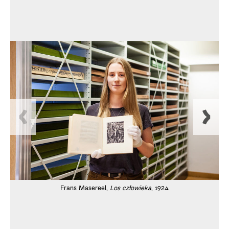
Frans Masereel,
Los człowieka
, 1924