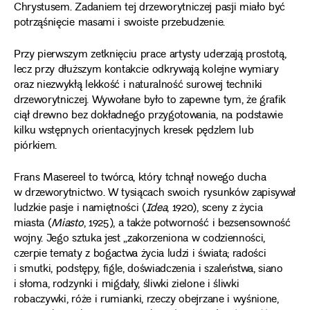
Chrystusem. Zadaniem tej drzeworytniczej pasji miało być
potrząśnięcie masami i swoiste przebudzenie.
Przy pierwszym zetknięciu prace artysty uderzają prostotą,
lecz przy dłuższym kontakcie odkrywają kolejne wymiary
oraz niezwykłą lekkość i naturalność surowej techniki
drzeworytniczej. Wywołane było to zapewne tym, że grafik
ciął drewno bez dokładnego przygotowania, na podstawie
kilku wstępnych orientacyjnych kresek pędzlem lub
piórkiem.
Frans Masereel to twórca, który tchnął nowego ducha
w drzeworytnictwo. W tysiącach swoich rysunków zapisywał
ludzkie pasje i namiętności (
Idea
, 1920), sceny z życia
miasta (
Miasto
, 1925), a także potworność i bezsensowność
wojny. Jego sztuka jest „zakorzeniona w codzienności,
czerpie tematy z bogactwa życia ludzi i świata; radości
i smutki, podstępy, figle, doświadczenia i szaleństwa, siano
i słoma, rodzynki i migdały, śliwki zielone i śliwki
robaczywki, róże i rumianki, rzeczy obejrzane i wyśnione,