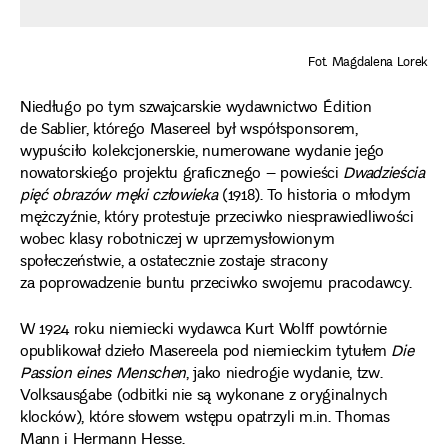
Fot. Magdalena Lorek
Niedługo po tym szwajcarskie wydawnictwo Édition
de Sablier, którego Masereel był współsponsorem,
wypuściło kolekcjonerskie, numerowane wydanie jego
nowatorskiego projektu graficznego – powieści
Dwadzieścia
pięć obrazów męki człowieka
(1918). To historia o młodym
mężczyźnie, który protestuje przeciwko niesprawiedliwości
wobec klasy robotniczej w uprzemysłowionym
społeczeństwie, a ostatecznie zostaje stracony
za poprowadzenie buntu przeciwko swojemu pracodawcy.
W 1924 roku niemiecki wydawca Kurt Wolff powtórnie
opublikował dzieło Masereela pod niemieckim tytułem
Die
Passion eines Menschen
, jako niedrogie wydanie, tzw.
Volksausgabe (odbitki nie są wykonane z oryginalnych
klocków), które słowem wstępu opatrzyli m.in. Thomas
Mann i Hermann Hesse.