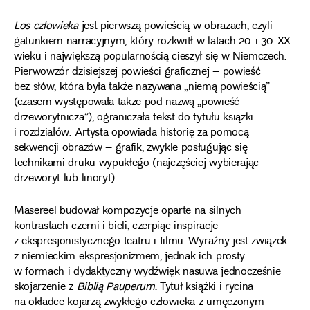
Los człowieka
jest pierwszą powieścią w obrazach, czyli
gatunkiem narracyjnym, który rozkwitł w latach 20. i 30. XX
wieku i największą popularnością cieszył się w Niemczech.
Pierwowzór dzisiejszej powieści graficznej – powieść
bez słów, która była także nazywana „niemą powieścią”
(czasem występowała także pod nazwą „powieść
drzeworytnicza”), ograniczała tekst do tytułu książki
i rozdziałów. Artysta opowiada historię za pomocą
sekwencji obrazów – grafik, zwykle posługując się
technikami druku wypukłego (najczęściej wybierając
drzeworyt lub linoryt).
Masereel budował kompozycje oparte na silnych
kontrastach czerni i bieli, czerpiąc inspiracje
z ekspresjonistycznego teatru i filmu. Wyraźny jest związek
z niemieckim ekspresjonizmem, jednak ich prosty
w formach i dydaktyczny wydźwięk nasuwa jednocześnie
skojarzenie z
Biblią Pauperum
. Tytuł książki i rycina
na okładce kojarzą zwykłego człowieka z umęczonym