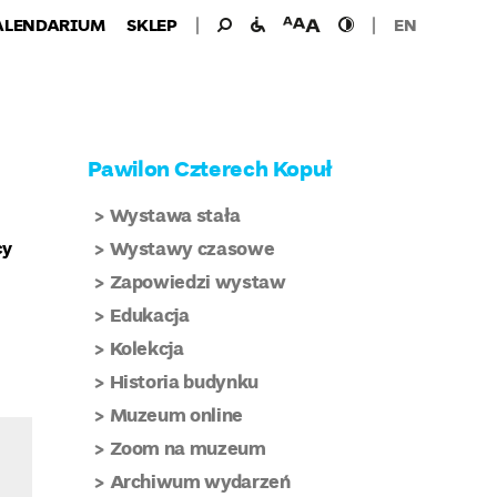
Wyszukiwanie
Wyszukaj
udogodnienia
wielkość
wysoki
ALENDARIUM
SKLEP
EN
dla:
dla
czcionki
kontrast
niepełnosprawnych
Pawilon Czterech Kopuł
Wystawa stała
cy
Wystawy czasowe
Zapowiedzi wystaw
Edukacja
Kolekcja
Historia budynku
Muzeum online
Zoom na muzeum
Archiwum wydarzeń