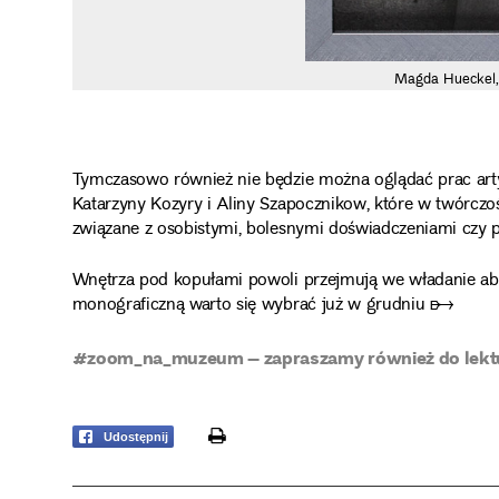
Magda Hueckel
Tymczasowo również nie będzie można oglądać prac arty
Katarzyny Kozyry i Aliny Szapocznikow, które w twórczoś
związane z osobistymi, bolesnymi doświadczeniami czy p
Wnętrza pod kopułami powoli przejmują we władanie ab
monograficzną warto się wybrać już w grudniu ➸
#zoom_na_muzeum – zapraszamy również do lekt
print
Udostępnij