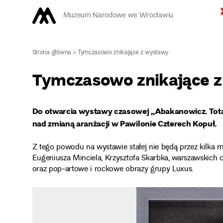
Muzeum Narodowe we Wrocławiu
Strona główna
>
Tymczasowo znikające z wystawy
Tymczasowo znikające 
Do otwarcia wystawy czasowej
„Abakanowicz. To
nad zmianą aranżacji w Pawilonie Czterech Kopuł.
Z tego powodu na wystawie stałej nie będą przez kilka m
Eugeniusza Minciela, Krzysztofa Skarbka, warszawskich
oraz pop-artowe i rockowe obrazy grupy Luxus.