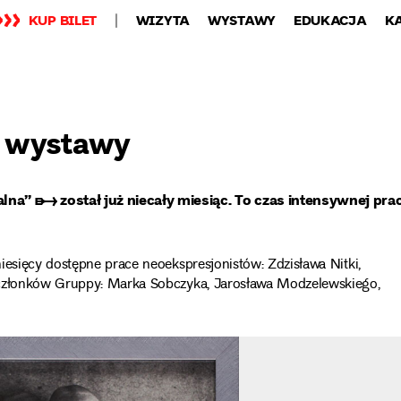
KUP BILET
WIZYTA
WYSTAWY
EDUKACJA
K
z wystawy
talna” ➸
został już niecały miesiąc. To czas intensywnej pra
iesięcy dostępne prace neoekspresjonistów: Zdzisława Nitki,
 członków Gruppy: Marka Sobczyka, Jarosława Modzelewskiego,