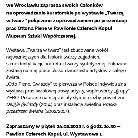
we Wrocławiu zaprasza swoich Członków
na oprowadzanie kuratorskie po wystawie „Twarzą
w twarz” połączone z oprowadzaniem po prezentacji
prac Ottona Piene w Pawilonie Czterech Kopuł
Muzeum Sztuki Współczesnej.
Wystawa „Twarzą w twarz” jest zbudowana wokół
najważniejszych dla historii twarzy zagadnień:
samoidentyfikacji, portretu i twarzy syntetycznej. Pokazane
zostaną na niej prace blisko dwudziestu artystów z całego
świata.
„Otto Piene. Gwiazdy” to pierwsza w Polsce indywidualna
wystawa prac światowej sławy artysty, współtwórcy „grupy”
ZERO. Pokazane na niej zostały słynne rzeźby powietrzne
Długie gwiazdy
(2014) oraz instalacja świetlna
Praska
przestrzeń światła
(2002/2017).
Zapraszamy w piątek 24.02.2023 r. o godz. 16:30 –
Pawilon Czterech Kopuł, ul. Wystawowa 1.