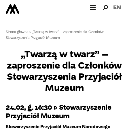
Wyszukiw
Wyszuk
EN
dla:
Strona główna
>
„Twarzą w twarz” – zaproszenie dla Członków
Stowarzyszenia Przyjaciół Muzeum
„Twarzą w twarz” –
zaproszenie dla Członków
Stowarzyszenia Przyjaciół
Muzeum
24.02, g. 16:30 ▷ Stowarzyszenie
Przyjaciół Muzeum
Stowarzyszenie Przyjaciół Muzeum Narodowego