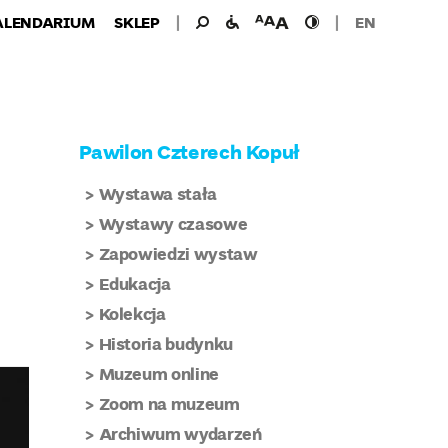
Wyszukiwanie
Wyszukaj
udogodnienia
wielkość
wysoki
ALENDARIUM
SKLEP
EN
dla:
dla
czcionki
kontrast
niepełnosprawnych
Pawilon Czterech Kopuł
Wystawa stała
Wystawy czasowe
Zapowiedzi wystaw
Edukacja
Kolekcja
Historia budynku
Muzeum online
Zoom na muzeum
Archiwum wydarzeń