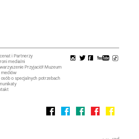
enat i Partnerzy
instagram
twitter
facebook
youtube
tiktok
roni medialni
warzyszenie Przyjaciół Muzeum
a mediów
 osób o specjalnych potrzebach
munikaty
takt
Facebook
facebook
facebook
Facebook
facebook
Muzeum
Pawilonu
Muzeum
Panoramy
Stowarzyszeni
Narodowego
Czterech
Etnograficznego
Racławickiej
Przyjaciół
Kopuł
Muzeum
Narodowego