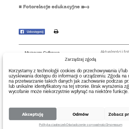
■ Fotorelacje edukacyjne ➸
print
Udostępnij
Aktualności i fo
Muzeum Cyfrowe
Fotorelacje edu
O muzeum
Zarządzaj zgodą
Intrygujące!
Konserwacja
Muzealne roz
Użyczenia obiektów
Korzystamy z technologii cookies do przechowywania i/lub
Kolekcja
Biblioteka
uzyskiwania dostępu do informacji o urządzeniu. Zgoda na 
Europejskie Dni
Wydawnictwo
na przetwarzanie takich danych jak zachowanie podczas pr
Programy badań
Multimedia
lub unikalne identyfikatory na tej stronie. Brak wyrażenia zg
wycofanie może niekorzystnie wpłynąć na niektóre funkcje.
2026 Copyright by Muzeum Narodowe we Wrocławiu
Akceptuję
Odmów
Zobacz pr
Projekty
unijne
Polityka ciasteczek
Oświadczenie o prywatności
Impressum