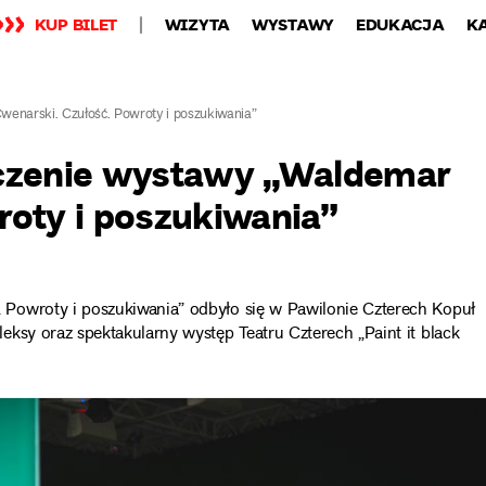
KUP BILET
WIZYTA
WYSTAWY
EDUKACJA
K
enarski. Czułość. Powroty i poszukiwania”
ńczenie wystawy „Waldemar
roty i poszukiwania”
Powroty i poszukiwania” odbyło się w Pawilonie Czterech Kopuł
ksy oraz spektakularny występ Teatru Czterech „Paint it black