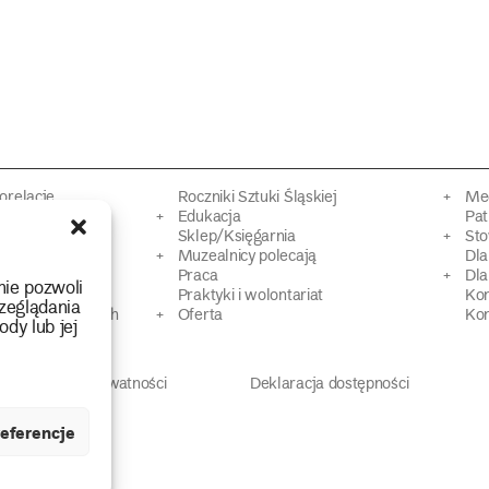
torelacje
Roczniki Sztuki Śląskiej
Mec
kacyjne
Edukacja
Pat
Sklep/Księgarnia
Sto
mowy
Muzealnicy polecają
Dl
Praca
Dla
nie pozwoli
 Dziedzictwa
Praktyki i wolontariat
Ko
zeglądania
 strat wojennych
Oferta
Kon
ody lub jej
Polityka prywatności
Deklaracja dostępności
eferencje