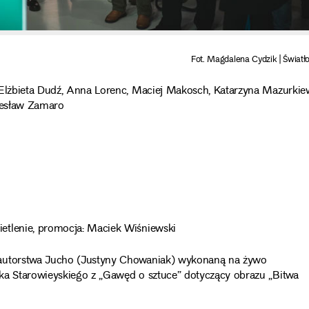
Fot. Magdalena Cydzik | Światł
 Elżbieta Dudź, Anna Lorenc, Maciej Makosch, Katarzyna Mazurkiew
 Lesław Zamaro
etlenie, promocja: Maciek Wiśniewski
 autorstwa Jucho (Justyny Chowaniak) wykonaną na żywo
ka Starowieyskiego z „Gawęd o sztuce” dotyczący obrazu „Bitwa