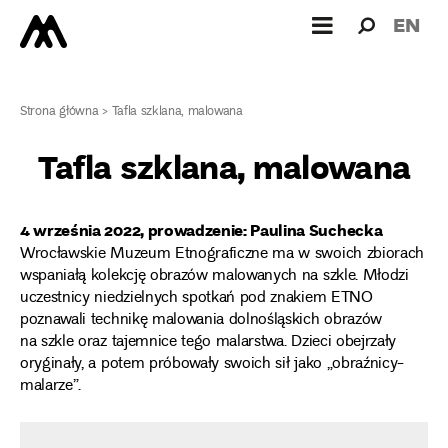
Wyszukiw
Wyszuk
EN
dla:
Strona główna
>
Tafla szklana, malowana
Tafla szklana, malowana
4 września 2022, prowadzenie: Paulina Suchecka
Wrocławskie Muzeum Etnograficzne ma w swoich zbiorach
wspaniałą kolekcję obrazów malowanych na szkle. Młodzi
uczestnicy niedzielnych spotkań pod znakiem ETNO
poznawali technikę malowania dolnośląskich obrazów
na szkle oraz tajemnice tego malarstwa. Dzieci obejrzały
oryginały, a potem próbowały swoich sił jako „obraźnicy-
malarze”.