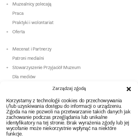
Muzealnicy polecają
Praca
Praktyki i wolontariat
Oferta
Mecenat i Partnerzy
Patroni medialni
Stowarzyszenie Przyjaciół Muzeum
Dla mediów
Dla osób o specjalnych potrzebach
Zarządzaj zgodą
Komunikaty
Korzystamy z technologii cookies do przechowywania
Kontakt
i/lub uzyskiwania dostępu do informacji o urządzeniu.
Zgoda na nie pozwoli na przetwarzanie takich danych jak
zachowanie podczas przeglądania lub unikalne
instagram
twitter
facebook
youtube
tiktok
identyfikatory na tej stronie. Brak wyrażenia zgody lub jej
wycofanie może niekorzystnie wpłynąć na niektóre
funkcje.
Polityka prywatności