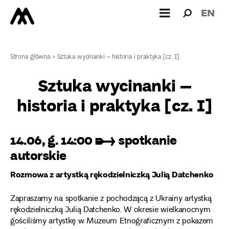
Wyszukiw
Wyszuk
EN
dla:
Strona główna
>
Sztuka wycinanki – historia i praktyka [cz. I]
Sztuka wycinanki –
historia i praktyka [cz. I]
14.06, g. 14:00 ➸ spotkanie
autorskie
Rozmowa z artystką rękodzielniczką Julią Datchenko
Zapraszamy na spotkanie z pochodzącą z Ukrainy artystką
rękodzielniczką Julią Datchenko. W okresie wielkanocnym
gościliśmy artystkę w Muzeum Etnograficznym z pokazem