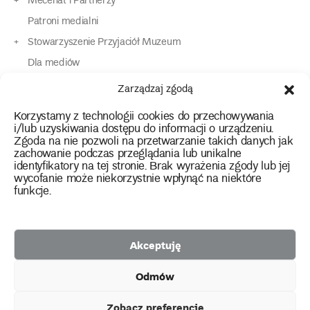
Mecenat i Partnerzy
Patroni medialni
Stowarzyszenie Przyjaciół Muzeum
Dla mediów
Dla osób o specjalnych potrzebach
Zarządzaj zgodą
Komunikaty
Korzystamy z technologii cookies do przechowywania
Kontakt
i/lub uzyskiwania dostępu do informacji o urządzeniu.
Zgoda na nie pozwoli na przetwarzanie takich danych jak
zachowanie podczas przeglądania lub unikalne
instagram
twitter
facebook
youtube
tiktok
identyfikatory na tej stronie. Brak wyrażenia zgody lub jej
wycofanie może niekorzystnie wpłynąć na niektóre
funkcje.
Polityka prywatności
Deklaracja dostępności
Akceptuję
2026 Copyright by Muzeum Narodowe we Wrocławiu
Odmów
Facebook
facebook
facebook
Facebook
facebook
Muzeum
Pawilonu
Muzeum
Panoramy
Stowarzyszenie
Projekty
Narodowego
Czterech
Etnograficznego
Racławickiej
Przyjaciół
Zobacz preferencje