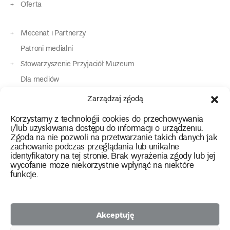
Oferta
Mecenat i Partnerzy
Patroni medialni
Stowarzyszenie Przyjaciół Muzeum
Dla mediów
Dla osób o specjalnych potrzebach
Zarządzaj zgodą
Komunikaty
Korzystamy z technologii cookies do przechowywania
Kontakt
i/lub uzyskiwania dostępu do informacji o urządzeniu.
Zgoda na nie pozwoli na przetwarzanie takich danych jak
zachowanie podczas przeglądania lub unikalne
instagram
twitter
facebook
youtube
tiktok
identyfikatory na tej stronie. Brak wyrażenia zgody lub jej
wycofanie może niekorzystnie wpłynąć na niektóre
funkcje.
Polityka prywatności
Deklaracja dostępności
Akceptuję
2026 Copyright by Muzeum Narodowe we Wrocławiu