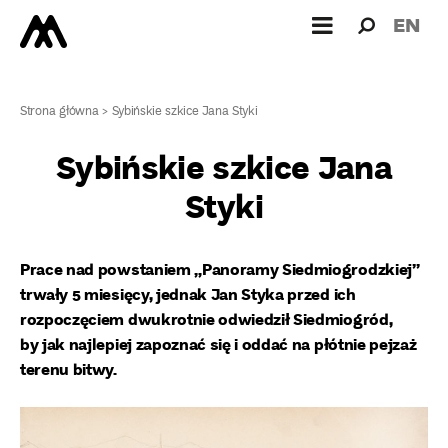
Wyszukiw
Wyszuk
EN
dla:
Strona główna
>
Sybińskie szkice Jana Styki
Sybińskie szkice Jana
Styki
Prace nad powstaniem „Panoramy Siedmiogrodzkiej”
trwały 5 miesięcy, jednak Jan Styka przed ich
rozpoczęciem dwukrotnie odwiedził Siedmiogród,
by jak najlepiej zapoznać się i oddać na płótnie pejzaż
terenu bitwy.