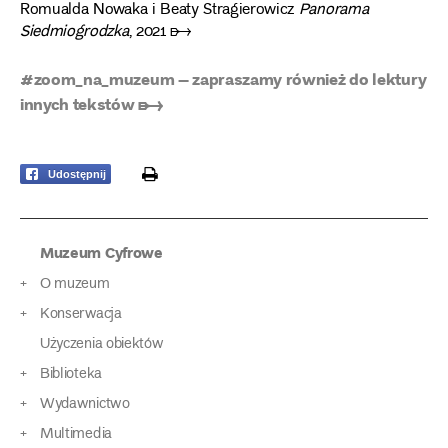
Romualda Nowaka i Beaty Stragierowicz
Panorama
Siedmiogrodzka
, 2021 ➸
#zoom_na_muzeum – zapraszamy również do lektury
innych tekstów ➸
print
Udostępnij
Muzeum Cyfrowe
O muzeum
Konserwacja
Użyczenia obiektów
Biblioteka
Wydawnictwo
Multimedia