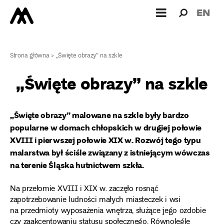
Wyszukiw
Wyszuk
EN
dla:
Strona główna
>
„Święte obrazy” na szkle
„Święte obrazy” na szkle
„Święte obrazy” malowane na szkle były bardzo
popularne w domach chłopskich w drugiej połowie
XVIII i pierwszej połowie XIX w. Rozwój tego typu
malarstwa był ściśle związany z istniejącym wówczas
na terenie Śląska hutnictwem szkła.
Na przełomie XVIII i XIX w. zaczęło rosnąć
zapotrzebowanie ludności małych miasteczek i wsi
na przedmioty wyposażenia wnętrza, służące jego ozdobie
czy zaakcentowaniu statusu społecznego. Równolegle