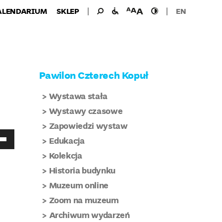
Wyszukiwanie
Wyszukaj
udogodnienia
wielkość
wysoki
ALENDARIUM
SKLEP
EN
dla:
dla
czcionki
kontrast
niepełnosprawnych
Pawilon Czterech Kopuł
Wystawa stała
Wystawy czasowe
Zapowiedzi wystaw
aj
Edukacja
łek
Kolekcja
do
Historia budynku
Muzeum online
kszyć
Zoom na muzeum
ejszyć
Archiwum wydarzeń