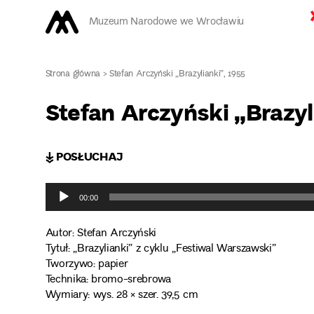
Muzeum Narodowe we Wrocławiu
Strona główna
>
Stefan Arczyński „Brazylianki”, 1955
Stefan Arczyński „Brazyl
↡ POSŁUCHAJ
Odtwarzacz
plików
00:00
dźwiękowych
Autor: Stefan Arczyński
Tytuł: „Brazylianki” z cyklu „Festiwal Warszawski”
Tworzywo: papier
Technika: bromo-srebrowa
Wymiary: wys. 28 × szer. 39,5 cm