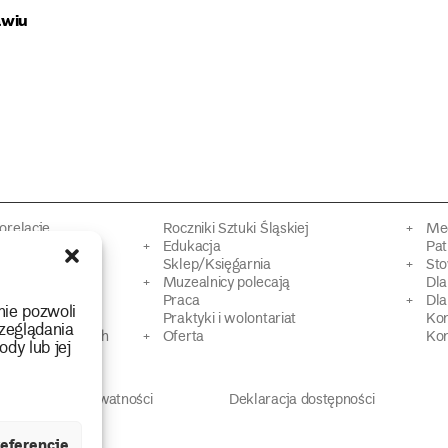
awiu
torelacje
Roczniki Sztuki Śląskiej
Mec
kacyjne
Edukacja
Pat
Sklep/Księgarnia
Sto
mowy
Muzealnicy polecają
Dl
Praca
Dla
nie pozwoli
 Dziedzictwa
Praktyki i wolontariat
Ko
zeglądania
 strat wojennych
Oferta
Kon
ody lub jej
Polityka prywatności
Deklaracja dostępności
eferencje