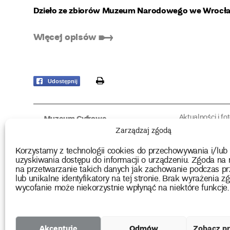
Dzieło ze zbiorów Muzeum Narodowego we Wrocł
Więcej opisów ➸
print
Udostępnij
Aktualności i fo
Muzeum Cyfrowe
Fotorelacje edu
O muzeum
Zarządzaj zgodą
Intrygujące!
Konserwacja
Muzealne roz
Użyczenia obiektów
Korzystamy z technologii cookies do przechowywania i/lub
Kolekcja
Biblioteka
uzyskiwania dostępu do informacji o urządzeniu. Zgoda na 
Europejskie Dni
Wydawnictwo
na przetwarzanie takich danych jak zachowanie podczas pr
Programy badań
Multimedia
lub unikalne identyfikatory na tej stronie. Brak wyrażenia zg
wycofanie może niekorzystnie wpłynąć na niektóre funkcje.
2026 Copyright by Muzeum Narodowe we Wrocławiu
Akceptuję
Odmów
Zobacz pr
Projekty