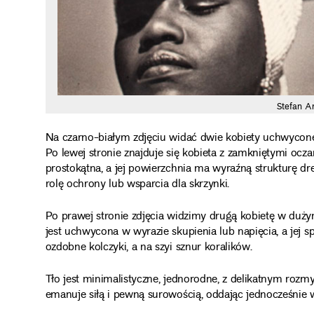
Stefan A
Na czarno-białym zdjęciu widać dwie kobiety uchwycone w
Po lewej stronie znajduje się kobieta z zamkniętymi ocza
prostokątna, a jej powierzchnia ma wyraźną strukturę dre
rolę ochrony lub wsparcia dla skrzynki.
Po prawej stronie zdjęcia widzimy drugą kobietę w duż
jest uchwycona w wyrazie skupienia lub napięcia, a jej s
ozdobne kolczyki, a na szyi sznur koralików.
Tło jest minimalistyczne, jednorodne, z delikatnym rozmy
emanuje siłą i pewną surowością, oddając jednocześnie wr