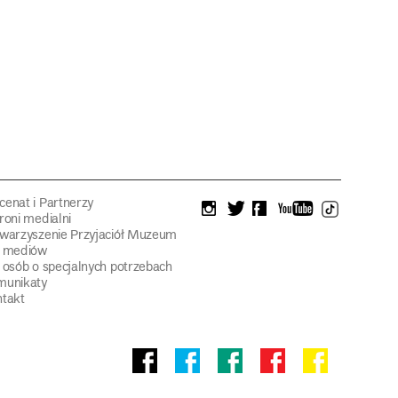
enat i Partnerzy
instagram
twitter
facebook
youtube
tiktok
roni medialni
warzyszenie Przyjaciół Muzeum
a mediów
 osób o specjalnych potrzebach
munikaty
takt
Facebook
facebook
facebook
Facebook
facebook
Muzeum
Pawilonu
Muzeum
Panoramy
Stowarzyszeni
Narodowego
Czterech
Etnograficznego
Racławickiej
Przyjaciół