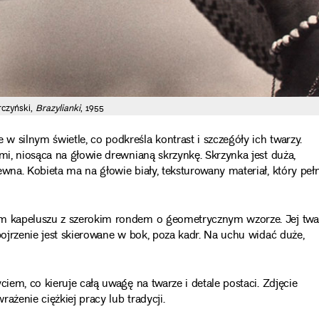
rczyński,
Brazylianki
, 1955
 silnym świetle, co podkreśla kontrast i szczegóły ich twarzy.
mi, niosąca na głowie drewnianą skrzynkę. Skrzynka jest duża,
wna. Kobieta ma na głowie biały, teksturowany materiał, który pełn
ym kapeluszu z szerokim rondem o geometrycznym wzorze. Jej twa
pojrzenie jest skierowane w bok, poza kadr. Na uchu widać duże,
ciem, co kieruje całą uwagę na twarze i detale postaci. Zdjęcie
ażenie ciężkiej pracy lub tradycji.