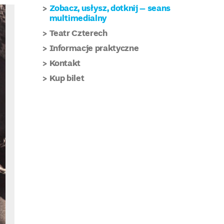
ość.
Zobacz, usłysz, dotknij – seans
multimedialny
Teatr Czterech
Informacje praktyczne
Kontakt
Kup bilet