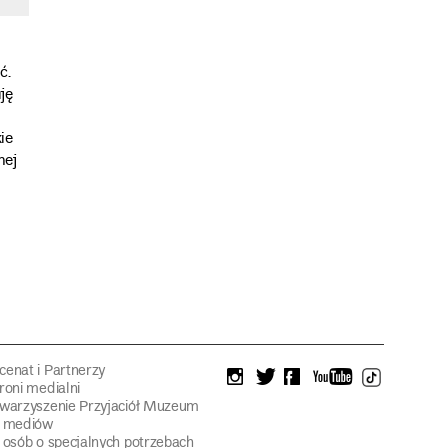
ć.
ję
ie
nej
enat i Partnerzy
instagram
twitter
facebook
youtube
tiktok
roni medialni
warzyszenie Przyjaciół Muzeum
a mediów
 osób o specjalnych potrzebach