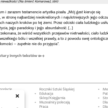
 nieważkości (Na śmierć Komarowa)
, 1967
 i zarazem testamencie artystka pisała: „Mój gest kieruje się
«, w stronę najbardziej nieokreślonych i najulotniejszych jego odczu
h naszych kroków po tej ziemi. Przez odciski ciała ludzkiego usiłu
ycia, jego paradoksy i jego absurdalność. […]
rzekonana, że wśród wszystkich przejawów nietrwałości, ciało ludzk
wszelkiego bólu i wszelkiej prawdy, a to z powodu swej ontologicz
omości – zupełnie nie do przyjęcia”.
ktury innych tekstów ➸
torelacje
Roczniki Sztuki Śląskiej
Mec
kacyjne
Edukacja
Pat
Sklep/Księgarnia
Sto
mowy
Muzealnicy polecają
Dl
Praca
Dla