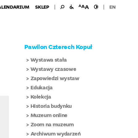
Wyszukiwanie
Wyszukaj
udogodnienia
wielkość
wysoki
ALENDARIUM
SKLEP
EN
dla:
dla
czcionki
kontrast
niepełnosprawnych
Pawilon Czterech Kopuł
Wystawa stała
Wystawy czasowe
Zapowiedzi wystaw
Edukacja
Kolekcja
Historia budynku
Muzeum online
Zoom na muzeum
Archiwum wydarzeń