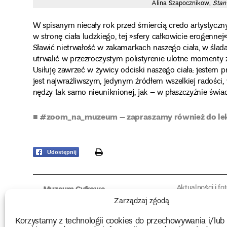
Alina Szapocznikow,
Stan
W spisanym niecały rok przed śmiercią credo artystycznym
w stronę ciała ludzkiego, tej »sfery całkowicie erogennej
Sławić nietrwałość w zakamarkach naszego ciała, w śladac
utrwalić w przezroczystym polistyrenie ulotne momenty ż
Usiłuję zawrzeć w żywicy odciski naszego ciała: jestem p
jest najwrażliwszym, jedynym źródłem wszelkiej radości, 
nędzy tak samo nieuniknionej, jak – w płaszczyźnie świad
■ #zoom_na_muzeum – zapraszamy również do le
print
Udostępnij
Aktualności i fo
Muzeum Cyfrowe
Fotorelacje edu
O muzeum
Zarządzaj zgodą
Intrygujące!
Konserwacja
Muzealne roz
Użyczenia obiektów
Korzystamy z technologii cookies do przechowywania i/lub
Kolekcja
Biblioteka