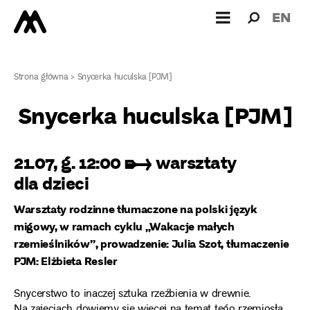
Wyszukiw
Wyszuk
EN
dla:
Strona główna
>
Snycerka huculska [PJM]
Snycerka huculska [PJM]
21.07, g. 12:00 ➸ warsztaty
dla dzieci
Warsztaty rodzinne tłumaczone na polski język
migowy, w ramach cyklu „Wakacje małych
rzemieślników”, prowadzenie:
Julia Szot, tłumaczenie
PJM
: Elżbieta Resler
Snycerstwo to inaczej sztuka rzeźbienia w drewnie.
Na zajęciach dowiemy się więcej na temat tego rzemiosła,