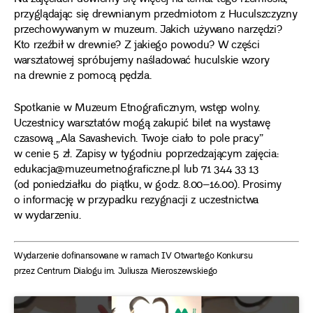
przyglądając się drewnianym przedmiotom z Huculszczyzny
przechowywanym w muzeum. Jakich używano narzędzi?
Kto rzeźbił w drewnie? Z jakiego powodu? W części
warsztatowej spróbujemy naśladować huculskie wzory
na drewnie z pomocą pędzla.
Spotkanie w Muzeum Etnograficznym, wstęp wolny.
Uczestnicy warsztatów mogą zakupić bilet na wystawę
czasową „Ala Savashevich. Twoje ciało to pole pracy”
w cenie 5 zł. Zapisy w tygodniu poprzedzającym zajęcia:
edukacja@muzeumetnograficzne.pl lub 71 344 33 13
(od poniedziałku do piątku, w godz. 8.00–16.00). Prosimy
o informację w przypadku rezygnacji z uczestnictwa
w wydarzeniu.
Wydarzenie dofinansowane w ramach IV Otwartego Konkursu
przez Centrum Dialogu im. Juliusza Mieroszewskiego