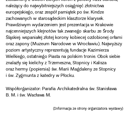
należący do najwybitniejszych osiągnięć złotnictwa
europejskiego, oraz zespół pamiątek po św. Kindze
zachowanych w starosądeckim klasztorze klarysek.
Prawdziwym wydarzeniem jest prezentacja w Krakowie
najcenniejszych klejnotów tak zwanego skarbu ze Środy
Śląskiej: wspaniałej złotej korony kobiecej ozdobionej orłami
oraz zapony (Muzeum Narodowe w Wrocławiu). Najwyższy
poziom artystyczny reprezentują fundacje Kazimierza
Wielkiego, ostatniego Piasta na polskim tronie. Obok siebie
znalazły się kielichy z Trzemeszna, Stopnicy i Kalisza
oraz hermy (popiersia) św. Marii Magdaleny ze Stopnicy
i św. Zygmunta z katedry w Płocku.
Współorganizator: Parafia Archikatedralna św. Stanisława
B. M. i św. Wacława M.
(Informacja ze strony organizatora wystawy)