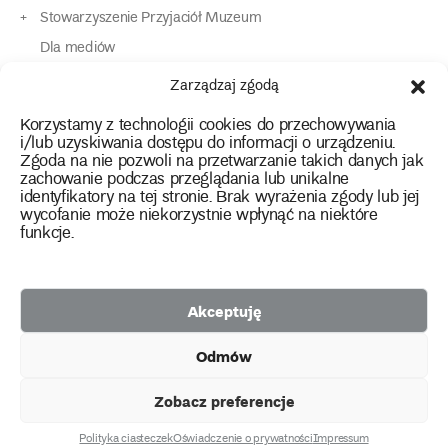
Stowarzyszenie Przyjaciół Muzeum
Dla mediów
Dla osób o specjalnych potrzebach
Zarządzaj zgodą
Komunikaty
Korzystamy z technologii cookies do przechowywania
Kontakt
i/lub uzyskiwania dostępu do informacji o urządzeniu.
Zgoda na nie pozwoli na przetwarzanie takich danych jak
zachowanie podczas przeglądania lub unikalne
instagram
twitter
facebook
youtube
tiktok
identyfikatory na tej stronie. Brak wyrażenia zgody lub jej
wycofanie może niekorzystnie wpłynąć na niektóre
funkcje.
Polityka prywatności
Deklaracja dostępności
Akceptuję
2026 Copyright by Muzeum Narodowe we Wrocławiu
Odmów
Facebook
facebook
facebook
Facebook
facebook
Muzeum
Pawilonu
Muzeum
Panoramy
Stowarzyszenie
Projekty
Narodowego
Czterech
Etnograficznego
Racławickiej
Przyjaciół
Zobacz preferencje
unijne
Kopuł
Muzeum
Narodowego
Polityka ciasteczek
Oświadczenie o prywatności
Impressum
created by