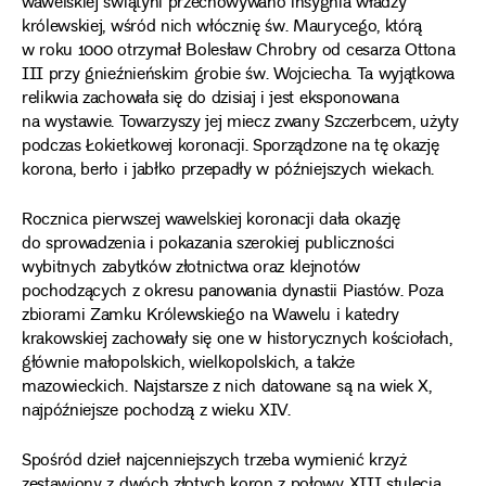
wawelskiej świątyni przechowywano insygnia władzy
królewskiej, wśród nich włócznię św. Maurycego, którą
w roku 1000 otrzymał Bolesław Chrobry od cesarza Ottona
III przy gnieźnieńskim grobie św. Wojciecha. Ta wyjątkowa
relikwia zachowała się do dzisiaj i jest eksponowana
na wystawie. Towarzyszy jej miecz zwany Szczerbcem, użyty
podczas Łokietkowej koronacji. Sporządzone na tę okazję
korona, berło i jabłko przepadły w późniejszych wiekach.
Rocznica pierwszej wawelskiej koronacji dała okazję
do sprowadzenia i pokazania szerokiej publiczności
wybitnych zabytków złotnictwa oraz klejnotów
pochodzących z okresu panowania dynastii Piastów. Poza
zbiorami Zamku Królewskiego na Wawelu i katedry
krakowskiej zachowały się one w historycznych kościołach,
głównie małopolskich, wielkopolskich, a także
mazowieckich. Najstarsze z nich datowane są na wiek X,
najpóźniejsze pochodzą z wieku XIV.
Spośród dzieł najcenniejszych trzeba wymienić krzyż
zestawiony z dwóch złotych koron z połowy XIII stulecia,