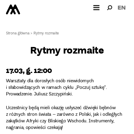
Wyszukiw
Wyszuk
EN
dla:
Strona główna
>
Rytmy rozmaite
Rytmy rozmaite
17.03, g. 12:00
Warsztaty dla dorosłych osób niewidomych
i słabowidzących w ramach cyklu „Poczuj sztukę”.
Prowadzenie: Juliusz Szczypiński.
Uczestnicy będą mieli okazję usłyszeć dźwięki bębnów
z różnych stron świata – zarówno z Polski, jak i odległych
zakątków Afryki czy Bliskiego Wschodu. Instrumenty,
nagrania, opowieści czekają!