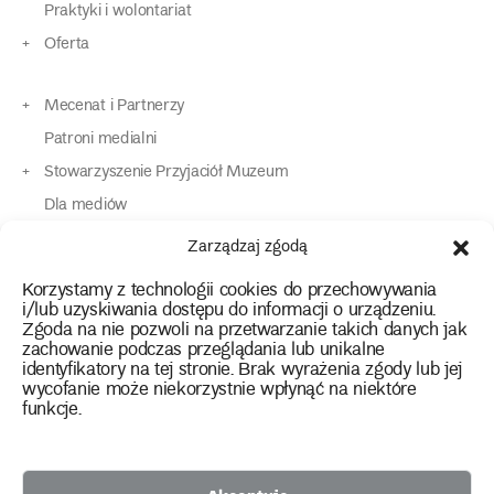
Praktyki i wolontariat
Oferta
Mecenat i Partnerzy
Patroni medialni
Stowarzyszenie Przyjaciół Muzeum
Dla mediów
Dla osób o specjalnych potrzebach
Zarządzaj zgodą
Komunikaty
Korzystamy z technologii cookies do przechowywania
Kontakt
i/lub uzyskiwania dostępu do informacji o urządzeniu.
Zgoda na nie pozwoli na przetwarzanie takich danych jak
zachowanie podczas przeglądania lub unikalne
instagram
twitter
facebook
youtube
tiktok
identyfikatory na tej stronie. Brak wyrażenia zgody lub jej
wycofanie może niekorzystnie wpłynąć na niektóre
funkcje.
Polityka prywatności
Deklaracja dostępności