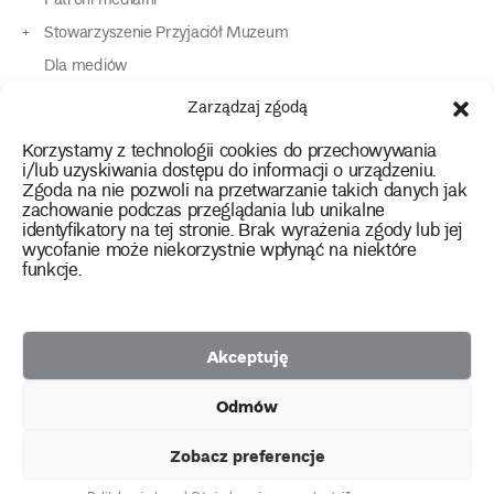
Patroni medialni
Stowarzyszenie Przyjaciół Muzeum
Dla mediów
Dla osób o specjalnych potrzebach
Zarządzaj zgodą
Komunikaty
Korzystamy z technologii cookies do przechowywania
Kontakt
i/lub uzyskiwania dostępu do informacji o urządzeniu.
Zgoda na nie pozwoli na przetwarzanie takich danych jak
zachowanie podczas przeglądania lub unikalne
instagram
twitter
facebook
youtube
tiktok
identyfikatory na tej stronie. Brak wyrażenia zgody lub jej
wycofanie może niekorzystnie wpłynąć na niektóre
funkcje.
Polityka prywatności
Deklaracja dostępności
Akceptuję
2026 Copyright by Muzeum Narodowe we Wrocławiu
Odmów
Facebook
facebook
facebook
Facebook
facebook
Muzeum
Pawilonu
Muzeum
Panoramy
Stowarzyszenie
Projekty
Narodowego
Czterech
Etnograficznego
Racławickiej
Przyjaciół
Zobacz preferencje
unijne
Kopuł
Muzeum