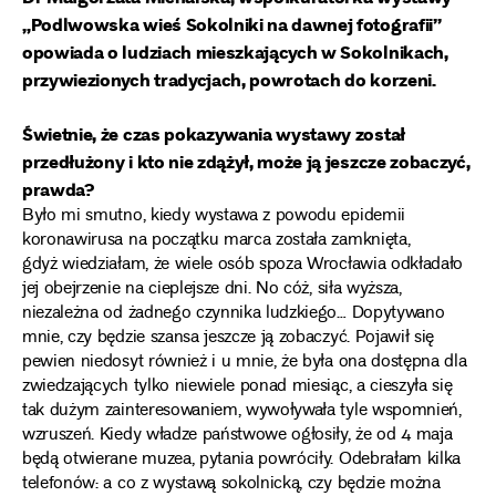
„Podlwowska wieś Sokolniki na dawnej fotografii”
opowiada o ludziach mieszkających w Sokolnikach,
przywiezionych tradycjach, powrotach do korzeni.
Świetnie, że czas pokazywania wystawy został
przedłużony i kto nie zdążył, może ją jeszcze zobaczyć,
prawda?
Było mi smutno, kiedy wystawa z powodu epidemii
koronawirusa na początku marca została zamknięta,
gdyż wiedziałam, że wiele osób spoza Wrocławia odkładało
jej obejrzenie na cieplejsze dni. No cóż, siła wyższa,
niezależna od żadnego czynnika ludzkiego… Dopytywano
mnie, czy będzie szansa jeszcze ją zobaczyć. Pojawił się
pewien niedosyt również i u mnie, że była ona dostępna dla
zwiedzających tylko niewiele ponad miesiąc, a cieszyła się
tak dużym zainteresowaniem, wywoływała tyle wspomnień,
wzruszeń. Kiedy władze państwowe ogłosiły, że od 4 maja
będą otwierane muzea, pytania powróciły. Odebrałam kilka
telefonów: a co z wystawą sokolnicką, czy będzie można