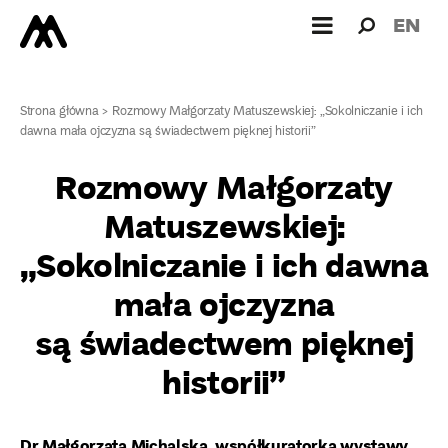
Wyszukiw
Wyszuk
EN
dla:
Strona główna
>
Rozmowy Małgorzaty Matuszewskiej: „Sokolniczanie i ich
dawna mała ojczyzna są świadectwem pięknej historii”
Rozmowy Małgorzaty
Matuszewskiej:
„Sokolniczanie i ich dawna
mała ojczyzna
są świadectwem pięknej
historii”
Dr Małgorzata Michalska, współkuratorka wystawy