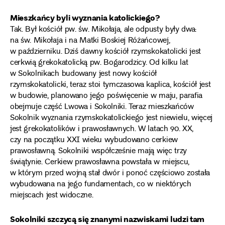
Mieszkańcy byli wyznania katolickiego?
Tak. Był kościół pw. św. Mikołaja, ale odpusty były dwa:
na św. Mikołaja i na Matki Boskiej Różańcowej,
w październiku. Dziś dawny kościół rzymskokatolicki jest
cerkwią grekokatolicką pw. Bogarodzicy. Od kilku lat
w Sokolnikach budowany jest nowy kościół
rzymskokatolicki, teraz stoi tymczasowa kaplica, kościół jest
w budowie, planowano jego poświęcenie w maju, parafia
obejmuje część Lwowa i Sokolniki. Teraz mieszkańców
Sokolnik wyznania rzymskokatolickiego jest niewielu, więcej
jest grekokatolików i prawosławnych. W latach 90. XX,
czy na początku XXI wieku wybudowano cerkiew
prawosławną. Sokolniki współcześnie mają więc trzy
świątynie. Cerkiew prawosławna powstała w miejscu,
w którym przed wojną stał dwór i ponoć częściowo została
wybudowana na jego fundamentach, co w niektórych
miejscach jest widoczne.
Sokolniki szczycą się znanymi nazwiskami ludzi tam