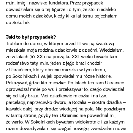
m.in. imię i nazwisko fundatora. Przez przypadek
dowiedziałam się o tej figurze i o tym, że stoi niedaleko
domu moich dziadków, kiedy kilka lat temu pojechałam
do Sokolnik.
Jaki to był przypadek?
Trafiłam do domu, w którym przed II wojną światową
mieszkała moja rodzina: dziadkowie z dziećmi. Wiedziałam,
że w latach 90. XX i na początku XXI wieku bywało tam
rodzeństwo taty, m.in. jeden z jego braci chodził
z Ukraińcem, który obecnie mieszka w tym domu,
po Sokolnikach i wujek opowiadał mu różne historie.
Pokazywał, gdzie kto mieszkał. Po latach ten sam Ukrainiec
oprowadzał mnie po wsi i przekazywał to, czego dowiedział
się od taty brata. Moi dziadkowie mieszkali na tzw.
parcelacji, naprzeciwko dworu, a Rozalia – siostra dziadka –
kawałek dalej, przy drodze wiodącej na pola. Nie poszłabym
w tamtą stronę, gdyby ten Ukrainiec nie powiedział mi,
że warto. W Sokolnikach bywałam wielokrotnie i za każdym
razem dowiadywałam się czegoś nowego, zwiedzałam nowe