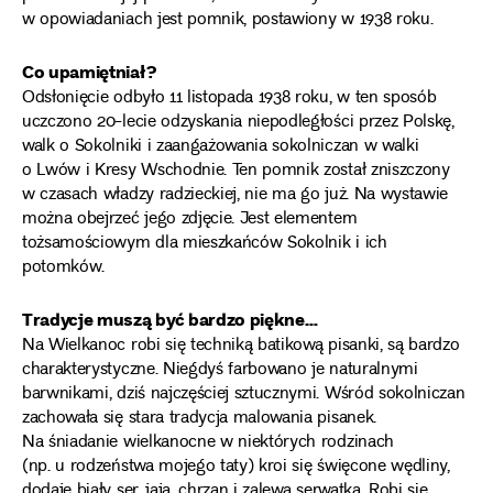
w opowiadaniach jest pomnik, postawiony w 1938 roku.
Co upamiętniał?
Odsłonięcie odbyło 11 listopada 1938 roku, w ten sposób
uczczono 20-lecie odzyskania niepodległości przez Polskę,
walk o Sokolniki i zaangażowania sokolniczan w walki
o Lwów i Kresy Wschodnie. Ten pomnik został zniszczony
w czasach władzy radzieckiej, nie ma go już. Na wystawie
można obejrzeć jego zdjęcie. Jest elementem
tożsamościowym dla mieszkańców Sokolnik i ich
potomków.
Tradycje muszą być bardzo piękne…
Na Wielkanoc robi się techniką batikową pisanki, są bardzo
charakterystyczne. Niegdyś farbowano je naturalnymi
barwnikami, dziś najczęściej sztucznymi. Wśród sokolniczan
zachowała się stara tradycja malowania pisanek.
Na śniadanie wielkanocne w niektórych rodzinach
(np. u rodzeństwa mojego taty) kroi się święcone wędliny,
dodaje biały ser, jaja, chrzan i zalewa serwatką. Robi się