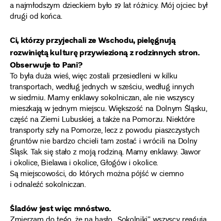
a najmłodszym dzieckiem było 19 lat różnicy. Mój ojciec był
drugi od końca.
Ci, którzy przyjechali ze Wschodu, pielęgnują
rozwiniętą kulturę przywiezioną z rodzinnych stron.
Obserwuje to Pani?
To była duża wieś, więc zostali przesiedleni w kilku
transportach, według jednych w sześciu, według innych
w siedmiu. Mamy enklawy sokolniczan, ale nie wszyscy
mieszkają w jednym miejscu. Większość na Dolnym Śląsku,
część na Ziemi Lubuskiej, a także na Pomorzu. Niektóre
transporty szły na Pomorze, lecz z powodu piaszczystych
gruntów nie bardzo chcieli tam zostać i wrócili na Dolny
Śląsk. Tak się stało z moją rodziną. Mamy enklawy: Jawor
i okolice, Bielawa i okolice, Głogów i okolice.
Są miejscowości, do których można pójść w ciemno
i odnaleźć sokolniczan.
Śladów jest więc mnóstwo.
Zmierzam do tego, że na hasło „Sokolniki” wszyscy reagują