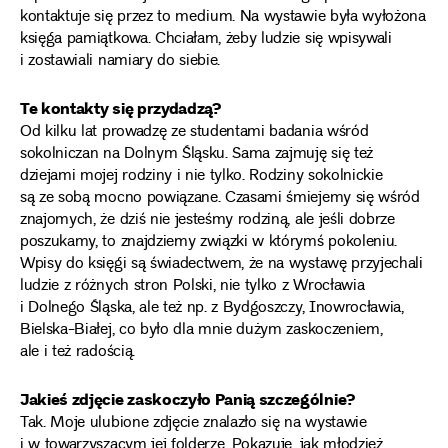
kontaktuje się przez to medium. Na wystawie była wyłożona
księga pamiątkowa. Chciałam, żeby ludzie się wpisywali
i zostawiali namiary do siebie.
Te kontakty się przydadzą?
Od kilku lat prowadzę ze studentami badania wśród
sokolniczan na Dolnym Śląsku. Sama zajmuję się też
dziejami mojej rodziny i nie tylko. Rodziny sokolnickie
są ze sobą mocno powiązane. Czasami śmiejemy się wśród
znajomych, że dziś nie jesteśmy rodziną, ale jeśli dobrze
poszukamy, to znajdziemy związki w którymś pokoleniu.
Wpisy do księgi są świadectwem, że na wystawę przyjechali
ludzie z różnych stron Polski, nie tylko z Wrocławia
i Dolnego Śląska, ale też np. z Bydgoszczy, Inowrocławia,
Bielska-Białej, co było dla mnie dużym zaskoczeniem,
ale i też radością.
Jakieś zdjęcie zaskoczyło Panią szczególnie?
Tak. Moje ulubione zdjęcie znalazło się na wystawie
i w towarzyszącym jej folderze. Pokazuje, jak młodzież