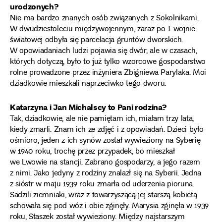
urodzonych?
Nie ma bardzo znanych osób związanych z Sokolnikami.
W dwudziestoleciu międzywojennym, zaraz po I wojnie
światowej odbyła się parcelacja gruntów dworskich.
W opowiadaniach ludzi pojawia się dwór, ale w czasach,
których dotyczą, było to już tylko wzorcowe gospodarstwo
rolne prowadzone przez inżyniera Zbigniewa Parylaka. Moi
dziadkowie mieszkali naprzeciwko tego dworu.
Katarzyna i Jan Michalscy to Pani rodzina?
Tak, dziadkowie, ale nie pamiętam ich, miałam trzy lata,
kiedy zmarli. Znam ich ze zdjęć i z opowiadań. Dzieci było
ośmioro, jeden z ich synów został wywieziony na Syberię
w 1940 roku, trochę przez przypadek, bo mieszkał
we Lwowie na stancji. Zabrano gospodarzy, a jego razem
z nimi. Jako jedyny z rodziny znalazł się na Syberii. Jedna
z sióstr w maju 1939 roku zmarła od uderzenia pioruna.
Sadzili ziemniaki, wraz z towarzyszącą jej starszą kobietą
schowała się pod wóz i obie zginęły. Marysia zginęła w 1939
roku, Staszek został wywieziony. Między najstarszym