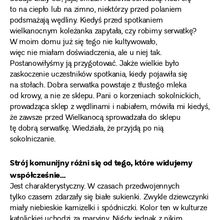
to na ciepło lub na zimno, niektórzy przed polaniem
podsmażają wędliny. Kiedyś przed spotkaniem
wielkanocnym koleżanka zapytała, czy robimy serwatkę?
W moim domu już się tego nie kultywowało,
więc nie miałam doświadczenia, ale u niej tak.
Postanowiłyśmy ją przygotować. Jakże wielkie było
zaskoczenie uczestników spotkania, kiedy pojawiła się
na stołach. Dobra serwatka powstaje z tłustego mleka
od krowy, a nie ze sklepu. Pani o korzeniach sokolnickich,
prowadząca sklep z wędlinami i nabiałem, mówiła mi kiedyś,
że zawsze przed Wielkanocą sprowadzała do sklepu
tę dobrą serwatkę. Wiedziała, że przyjdą po nią
sokolniczanie.
Strój komunijny różni się od tego, które widujemy
współcześnie…
Jest charakterystyczny. W czasach przedwojennych
tylko czasem zdarzały się białe sukienki. Zwykle dziewczynki
miały niebieskie kamizelki i spódniczki. Kolor ten w kulturze
katolickiej uchodzi za maryjny. Nigdy jednak z nikim