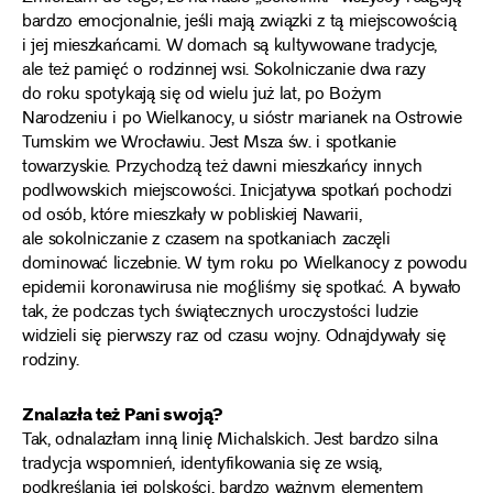
bardzo emocjonalnie, jeśli mają związki z tą miejscowością
i jej mieszkańcami. W domach są kultywowane tradycje,
ale też pamięć o rodzinnej wsi. Sokolniczanie dwa razy
do roku spotykają się od wielu już lat, po Bożym
Narodzeniu i po Wielkanocy, u sióstr marianek na Ostrowie
Tumskim we Wrocławiu. Jest Msza św. i spotkanie
towarzyskie. Przychodzą też dawni mieszkańcy innych
podlwowskich miejscowości. Inicjatywa spotkań pochodzi
od osób, które mieszkały w pobliskiej Nawarii,
ale sokolniczanie z czasem na spotkaniach zaczęli
dominować liczebnie. W tym roku po Wielkanocy z powodu
epidemii koronawirusa nie mogliśmy się spotkać. A bywało
tak, że podczas tych świątecznych uroczystości ludzie
widzieli się pierwszy raz od czasu wojny. Odnajdywały się
rodziny.
Znalazła też Pani swoją?
Tak, odnalazłam inną linię Michalskich. Jest bardzo silna
tradycja wspomnień, identyfikowania się ze wsią,
podkreślania jej polskości, bardzo ważnym elementem