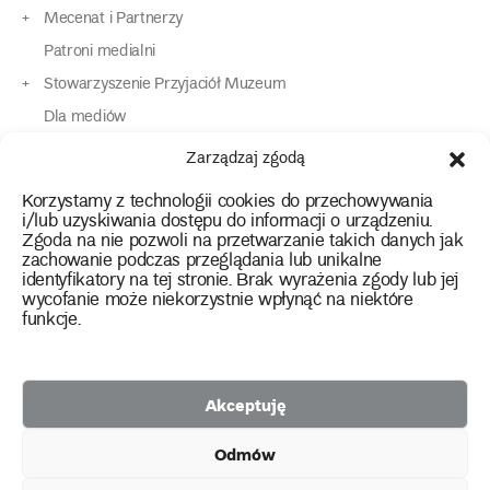
Mecenat i Partnerzy
Patroni medialni
Stowarzyszenie Przyjaciół Muzeum
Dla mediów
Dla osób o specjalnych potrzebach
Zarządzaj zgodą
Komunikaty
Korzystamy z technologii cookies do przechowywania
Kontakt
i/lub uzyskiwania dostępu do informacji o urządzeniu.
Zgoda na nie pozwoli na przetwarzanie takich danych jak
zachowanie podczas przeglądania lub unikalne
instagram
twitter
facebook
youtube
tiktok
identyfikatory na tej stronie. Brak wyrażenia zgody lub jej
wycofanie może niekorzystnie wpłynąć na niektóre
funkcje.
Polityka prywatności
Deklaracja dostępności
Akceptuję
2026 Copyright by Muzeum Narodowe we Wrocławiu
Odmów
Facebook
facebook
facebook
Facebook
facebook
Muzeum
Pawilonu
Muzeum
Panoramy
Stowarzyszenie