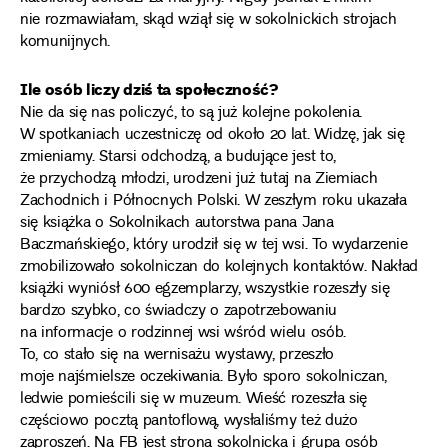
nie rozmawiałam, skąd wziął się w sokolnickich strojach
komunijnych.
Ile osób liczy dziś ta społeczność?
Nie da się nas policzyć, to są już kolejne pokolenia.
W spotkaniach uczestniczę od około 20 lat. Widzę, jak się
zmieniamy. Starsi odchodzą, a budujące jest to,
że przychodzą młodzi, urodzeni już tutaj na Ziemiach
Zachodnich i Północnych Polski. W zeszłym roku ukazała
się książka o Sokolnikach autorstwa pana Jana
Baczmańskiego, który urodził się w tej wsi. To wydarzenie
zmobilizowało sokolniczan do kolejnych kontaktów. Nakład
książki wyniósł 600 egzemplarzy, wszystkie rozeszły się
bardzo szybko, co świadczy o zapotrzebowaniu
na informacje o rodzinnej wsi wśród wielu osób.
To, co stało się na wernisażu wystawy, przeszło
moje najśmielsze oczekiwania. Było sporo sokolniczan,
ledwie pomieścili się w muzeum. Wieść rozeszła się
częściowo pocztą pantoflową, wysłaliśmy też dużo
zaproszeń. Na FB jest strona sokolnicka i grupa osób