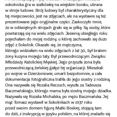
sokolnicka gra w siatkówkę na wiejskim boisku, ubrana
w stroje ludowe. Strój ludowy był charakterystyczny dla
tej miejscowości, jest na zdjęciach, ale na wystawie są też
prezentowane jego oryginalne części. Zaskoczyło mnie,
że w odświętnych strojach grało się w piłkę. Są osoby, które
powtarzają się na wielu zdjęciach. Jesienią ubiegłego roku
pojechałam do mojej rodziny, u której zachowało się dużo
zdjęć z Sokolnik. Okazało się, że mężczyzna,
którego widziałam na wielu zdjęciach z lat 30., był bratem
żony kuzyna mojego taty. Był przewodniczącym Związku
Młodzieży Katolickiej Męskiej. Jego przyszła żona była
przewodniczącą żeńskiej gałęzi tej organizacji. Mieszkali
po wojnie w Dzierżoniowie, umarli bezpotomnie, a cała
dokumentacja fotograficzna trafiła do jego siostry z rodziną.
Ona nazywała się Rozalia Reczuch, wyszła za Tadeusza
Baczmańskiego, którego mama była siostrą mojego dziadka.
Nazywała się Rozalia Michalska, po mężu Baczmańska. Jej
mąż Tomasz wystawił w Sokolnikach w 1937 roku
przed swoim domem figurę Matki Boskiej, stojącą tam
do dziś, z inskrypcją w języku polskim, na której znalazło się