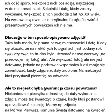
ich dość sporo. Niektóre z nich posiadają, najczęściej
w dolnej części, napis Sokolniki i datę, kiedy zostały
wykonane. Większość z nich pochodzi z lat 40. XX wieku.
Na wystawie są dwie takie oryginalne fotografie, wśród
prezentowanych powiększeń ich nie ma.
Dlaczego w ten sposób opisywano zdjęcia?
Taka była moda, że pisano nazwę miejscowości i datę. Kiedy
się okazało, że na niektórych fotografiach jest podany rok
1940, czy 1944, to trudno było utrzymać nazwę wystawy „na
przedwojennej fotografii”. Ale większość fotografii nie jest
datowana, jedynie na podstawie wspomnień ludzi mogę się
zorientować, kiedy zdjęcie zostały zrobione. Na niektórych
ktoś przystawił pieczątkę na odwrocie.
Ale to nie jest chyba gwarancja czasu powstania?
Niekoniecznie pieczątka odnosi się do daty wykonania
zdjęcia, może też świadczyć o czasie, kiedy ktoś postanowił
uporządkować kolekcję. Mamy np. zdjęcie,
na którym Pierwszą Komunię Świętą datowano na kwiecień.