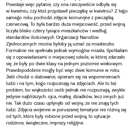
Powstaje więc pytanie, czy ona rzeczywiście odbyła się
w kwietniu, czy ktoś przystawił pieczątkę w kwietniu? Z tego
samego roku pochodzi zdjęcie komunijne z pieczątką
czerwcową. To była bardzo duża miejscowość, przed wojną
liczyła blisko cztery tysiące mieszkańców i według
standardów ilościowych Organizacji Narodów
Zjednoczonych można byłoby ją uznać za miasteczko.
Formalnie nie spełniała jednak wymogów miasta. Spotkałam
się z opowiadaniami o miejscowej szkole, w której zdarzało
się, że były po dwie klasy na jednym poziomie wiekowym.
Prawdopodobnie mogły być więc dwie komunie w roku.
Jeśli chodzi o datowanie, opieram się na wspomnieniach
ludzi i na tym, kogo rozpoznają na zdjęciach. Ale to też
problem, bo większości osób jednak nie rozpoznają, zwykle
jedynie najbliższych: ojca, matkę, dziadków, lecz innych już
nie. Tak dużo czasu upłynęło od wojny, że nie znają tych
ludzi. Zdjęcia wojenne w poruszanej tematyce nie różnią się
od tych, które były robione przed wojną, to sytuacje
rodzinne, świąteczne, imprezy religijne.