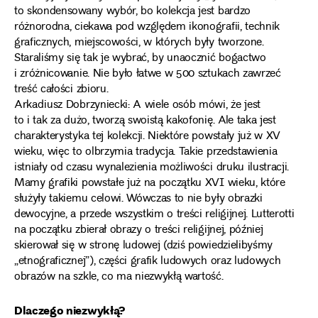
to skondensowany wybór, bo kolekcja jest bardzo
różnorodna, ciekawa pod względem ikonografii, technik
graficznych, miejscowości, w których były tworzone.
Staraliśmy się tak je wybrać, by unaocznić bogactwo
i zróżnicowanie. Nie było łatwe w 500 sztukach zawrzeć
treść całości zbioru.
Arkadiusz Dobrzyniecki: A wiele osób mówi, że jest
to i tak za dużo, tworzą swoistą kakofonię. Ale taka jest
charakterystyka tej kolekcji. Niektóre powstały już w XV
wieku, więc to olbrzymia tradycja. Takie przedstawienia
istniały od czasu wynalezienia możliwości druku ilustracji.
Mamy grafiki powstałe już na początku XVI wieku, które
służyły takiemu celowi. Wówczas to nie były obrazki
dewocyjne, a przede wszystkim o treści religijnej. Lutterotti
na początku zbierał obrazy o treści religijnej, później
skierował się w stronę ludowej (dziś powiedzielibyśmy
„etnograficznej”), części grafik ludowych oraz ludowych
obrazów na szkle, co ma niezwykłą wartość.
Dlaczego niezwykłą?