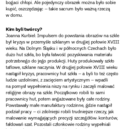
bogaci chłopi. Ale pojedynczy obrazek można było sobie
kupić, oszczędzając – takie sacrum było ważną rzeczą
w domu.
Kim byli twórcy?
Joanna Kurbiel: Impulsem do powstania obrazów na szkle
był kryzys w przemyśle szklanym w drugiej połowie XVIII
wieku. Na Dolnym Śląsku i w północnych Czechach było
dużo hut szkła, bo była łatwość pozyskiwania materiału
potrzebnego do jego produkcji. Huty produkowały szkło
taflowe, szklane naczynia. W drugiej połowie XVIII wieku
nastąpił kryzys, pracownicy hut szkła – a byli to też często
ludzie uzdolnieni, z zacięciem artystycznym – wpadli
na pomysł wypełnienia niszy na rynku i zaczęli malować
religijne obrazy na szkle. Początkowo robili to sami
pracownicy hut, potem angażowane były całe rodziny.
Powstawały małe manufaktury rodzinne, gdzie nastąpił
podział pracy – ci zdolniejsi robili trudniejsze rzeczy, jak
malowanie wymagających precyzji szczegółów: konturów,
fałdowań szat. Pozostali członkowie rodziny wypełniali