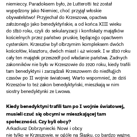
niemieccy. Paradoksem było, że Lutterotti też został
wypędzony jako Niemiec, choć przyjął włoskie
obywatelstwo! Przyjechał do Krzeszowa, opactwa
założonego jako benedyktyńskie, a od końca XIII wieku
do 1810 roku, czyli do sekularyzacji i konfiskaty majątków
kościelnych przez państwo pruskie, będącego opactwem
cysterskim. Krzeszów był olbrzymim kompleksem dwóch
kościołów, klasztoru, dwóch miast i 42 wiosek. I w 1810 roku
cały ten majątek przeszedł pod władanie państwa. Żadnych
zakonników nie było w Krzeszowie do 1920 roku, kiedy trafili
tam benedyktyni i zarządzali Krzeszowem do niedługich
czasów po II wojnie światowej. Warto wspomnieć, że dziś
Krzeszów to też zakon benedyktyński, mieszkają w nim
siostry benedyktynki ze Lwowa.
Kiedy benedyktyni trafili tam po I wojnie światowej,
musieli czuć się obcymi w mieszkającej tam
społeczności. Czy byli obcy?
Arkadiusz Dobrzyniecki: Nowi i obcy
nie tylko w Krzeszowie, w ogóle na Śląsku, co bardzo ważne,