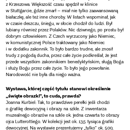
z Krzeszowa. Większość czasu spędził w klinice
w Stuttgarcie, gdzie zmarł – miał nie tylko zaawansowaną
białaczkę, ale też inne choroby. W listach wspominał, jak
w czasie deszczu, śniegu, w słocie chodził do ludzi. Był
lubiany również przez Polaków. Nic dziwnego, po prostu był
dobrym człowiekiem. Z Czech wyrzucony jako Niemiec,
w komunistycznej Polsce traktowany jako Niemiec
i w dodatku zakonnik. To było bardzo trudne, ale znosił
trudy z pogodą ducha, przez całe życie podkreślał, że jest
przede wszystkim zakonnikiem benedyktyńskim, sługą Boga
i służy Bogu przez całe życie. To było jego powołanie.
Narodowość nie była dla niego ważna.
Wystawa, której część tytułu stanowi określenie
„święte obrazki”, to cuda, prawda?
Joanna Kurbiel: Tak, to prawdziwe perełki jeśli chodzi
o grafikę dewocyjną i obrazy na szkle. Z inwentarza
muzealnego obrazów na szkle ok. jedna czwarta to obrazy
ojca Lutterottiego. W kolekcji jest ok. 13,5 tysiąca grafiki
dewocyjnej. Na wystawie prezentujemy „tylko” ok. 500,