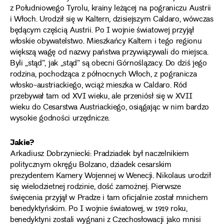
z Południowego Tyrolu, krainy leżącej na pograniczu Austrii
i Włoch. Urodził się w Kaltern, dzisiejszym Caldaro, wówczas
będącym częścią Austrii. Po I wojnie światowej przyjął
włoskie obywatelstwo. Mieszkańcy Kaltern i tego regionu
większą wagę od nazwy państwa przywiązywali do miejsca.
Byli „stąd”, jak „stąd” są obecni Górnoślązacy. Do dziś jego
rodzina, pochodząca z północnych Włoch, z pogranicza
włosko-austriackiego, wciąż mieszka w Caldaro. Ród
przebywał tam od XVI wieku, ale przeniósł się w XVII
wieku do Cesarstwa Austriackiego, osiągając w nim bardzo
wysokie godności urzędnicze.
Jakie?
Arkadiusz Dobrzyniecki: Pradziadek był naczelnikiem
politycznym okręgu Bolzano, dziadek cesarskim
prezydentem Kamery Wojennej w Wenecji. Nikolaus urodził
się wielodzietnej rodzinie, dość zamożnej. Pierwsze
święcenia przyjął w Pradze i tam oficjalnie został mnichem
benedyktyńskim. Po I wojnie światowej, w 1919 roku,
benedyktyni zostali wygnani z Czechosłowacji jako mnisi