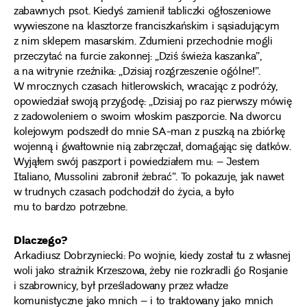
zabawnych psot. Kiedyś zamienił tabliczki ogłoszeniowe
wywieszone na klasztorze franciszkańskim i sąsiadującym
z nim sklepem masarskim. Zdumieni przechodnie mogli
przeczytać na furcie zakonnej: „Dziś świeża kaszanka”,
a na witrynie rzeźnika: „Dzisiaj rozgrzeszenie ogólne!”.
W mrocznych czasach hitlerowskich, wracając z podróży,
opowiedział swoją przygodę: „Dzisiaj po raz pierwszy mówię
z zadowoleniem o swoim włoskim paszporcie. Na dworcu
kolejowym podszedł do mnie SA-man z puszką na zbiórkę
wojenną i gwałtownie nią zabrzęczał, domagając się datków.
Wyjąłem swój paszport i powiedziałem mu: – Jestem
Italiano, Mussolini zabronił żebrać”. To pokazuje, jak nawet
w trudnych czasach podchodził do życia, a było
mu to bardzo potrzebne.
Dlaczego?
Arkadiusz Dobrzyniecki: Po wojnie, kiedy został tu z własnej
woli jako strażnik Krzeszowa, żeby nie rozkradli go Rosjanie
i szabrownicy, był prześladowany przez władze
komunistyczne jako mnich – i to traktowany jako mnich