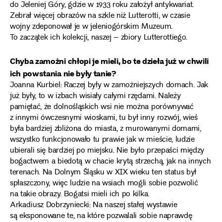
do Jeleniej Góry, gdzie w 1933 roku założył antykwariat.
Zebrał więcej obrazów na szkle niż Lutterotti, w czasie
wojny zdeponował je w jeleniogórskim Muzeum.
To zaczątek ich kolekcji, naszej – zbiory Lutterottiego.
Chyba zamożni chłopi je mieli, bo te dzieła już w chwili
ich powstania nie były tanie?
Joanna Kurbiel: Raczej były w zamożniejszych domach. Jak
już były, to w izbach wisiały całymi rzędami. Należy
pamiętać, że dolnośląskich wsi nie można porównywać
z innymi ówczesnymi wioskami, tu był inny rozwój, wieś
była bardziej zbliżona do miasta, z murowanymi domami,
wszystko funkcjonowało tu prawie jak w mieście, ludzie
ubierali się bardziej po miejsku. Nie było przepaści między
bogactwem a biedotą w chacie krytą strzechą, jak na innych
terenach. Na Dolnym Śląsku w XIX wieku ten status był
spłaszczony, więc ludzie na wsiach mogli sobie pozwolić
na takie obrazy. Bogatsi mieli ich po kilka.
Arkadiusz Dobrzyniecki: Na naszej stałej wystawie
są eksponowane te, na które pozwalali sobie naprawdę