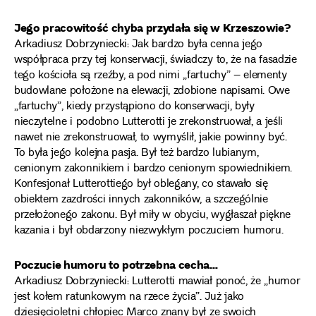
Jego pracowitość chyba przydała się w Krzeszowie?
Arkadiusz Dobrzyniecki: Jak bardzo była cenna jego
współpraca przy tej konserwacji, świadczy to, że na fasadzie
tego kościoła są rzeźby, a pod nimi „fartuchy” – elementy
budowlane położone na elewacji, zdobione napisami. Owe
„fartuchy”, kiedy przystąpiono do konserwacji, były
nieczytelne i podobno Lutterotti je zrekonstruował, a jeśli
nawet nie zrekonstruował, to wymyślił, jakie powinny być.
To była jego kolejna pasja. Był też bardzo lubianym,
cenionym zakonnikiem i bardzo cenionym spowiednikiem.
Konfesjonał Lutterottiego był oblegany, co stawało się
obiektem zazdrości innych zakonników, a szczególnie
przełożonego zakonu. Był miły w obyciu, wygłaszał piękne
kazania i był obdarzony niezwykłym poczuciem humoru.
Poczucie humoru to potrzebna cecha…
Arkadiusz Dobrzyniecki: Lutterotti mawiał ponoć, że „humor
jest kołem ratunkowym na rzece życia”. Już jako
dziesięcioletni chłopiec Marco znany był ze swoich