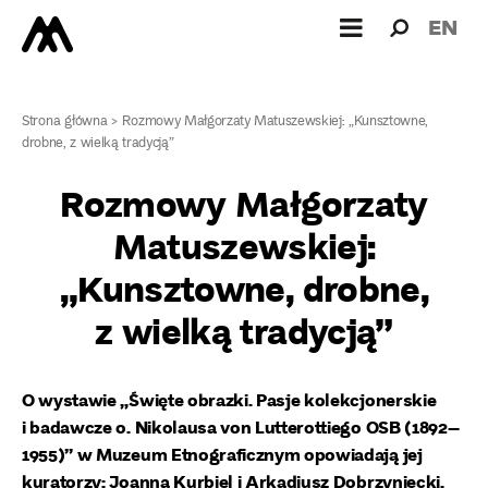
Wyszukiw
Wyszuk
EN
dla:
Strona główna
>
Rozmowy Małgorzaty Matuszewskiej: „Kunsztowne,
drobne, z wielką tradycją”
Rozmowy Małgorzaty
Matuszewskiej:
„Kunsztowne, drobne,
z wielką tradycją”
O wystawie
„Święte obrazki. Pasje kolekcjonerskie
i badawcze o. Nikolausa von Lutterottiego OSB (1892–
1955)”
w Muzeum Etnograficznym opowiadają jej
kuratorzy: Joanna Kurbiel i Arkadiusz Dobrzyniecki.