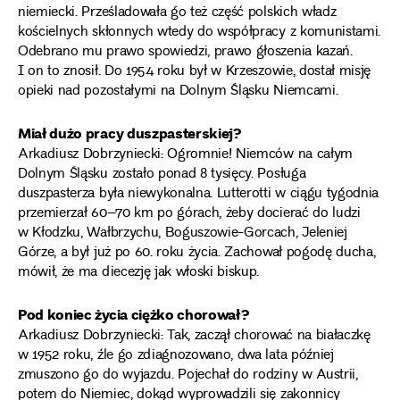
niemiecki. Prześladowała go też część polskich władz
kościelnych skłonnych wtedy do współpracy z komunistami.
Odebrano mu prawo spowiedzi, prawo głoszenia kazań.
I on to znosił. Do 1954 roku był w Krzeszowie, dostał misję
opieki nad pozostałymi na Dolnym Śląsku Niemcami.
Miał dużo pracy duszpasterskiej?
Arkadiusz Dobrzyniecki: Ogromnie! Niemców na całym
Dolnym Śląsku zostało ponad 8 tysięcy. Posługa
duszpasterza była niewykonalna. Lutterotti w ciągu tygodnia
przemierzał 60–70 km po górach, żeby docierać do ludzi
w Kłodzku, Wałbrzychu, Boguszowie-Gorcach, Jeleniej
Górze, a był już po 60. roku życia. Zachował pogodę ducha,
mówił, że ma diecezję jak włoski biskup.
Pod koniec życia ciężko chorował?
Arkadiusz Dobrzyniecki: Tak, zaczął chorować na białaczkę
w 1952 roku, źle go zdiagnozowano, dwa lata później
zmuszono go do wyjazdu. Pojechał do rodziny w Austrii,
potem do Niemiec, dokąd wyprowadzili się zakonnicy