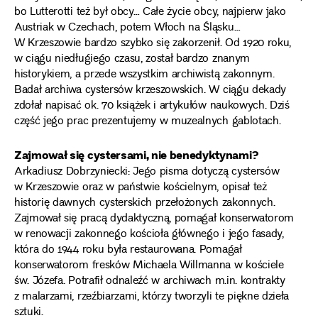
bo Lutterotti też był obcy… Całe życie obcy, najpierw jako
Austriak w Czechach, potem Włoch na Śląsku…
W Krzeszowie bardzo szybko się zakorzenił. Od 1920 roku,
w ciągu niedługiego czasu, został bardzo znanym
historykiem, a przede wszystkim archiwistą zakonnym.
Badał archiwa cystersów krzeszowskich. W ciągu dekady
zdołał napisać ok. 70 książek i artykułów naukowych. Dziś
część jego prac prezentujemy w muzealnych gablotach.
Zajmował się cystersami, nie benedyktynami?
Arkadiusz Dobrzyniecki: Jego pisma dotyczą cystersów
w Krzeszowie oraz w państwie kościelnym, opisał też
historię dawnych cysterskich przełożonych zakonnych.
Zajmował się pracą dydaktyczną, pomagał konserwatorom
w renowacji zakonnego kościoła głównego i jego fasady,
która do 1944 roku była restaurowana. Pomagał
konserwatorom fresków Michaela Willmanna w kościele
św. Józefa. Potrafił odnaleźć w archiwach m.in. kontrakty
z malarzami, rzeźbiarzami, którzy tworzyli te piękne dzieła
sztuki.