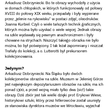
Arkadiusz Dobrzyniecki: Bo te obrazy wychodziły z użycia
w domach chłopskich, w których funkcjonowały od połowy
XVIII do połowy XIX wieku, przepadały i były wypierane
przez „jelenie na rykowisku” w postaci zdjęć, oleodruków.
Joanna Kurbiel: Czyli o wiele tańszych technik graficznych,
których można było uzyskać o wiele więcej. Jednak obrazy
na szkle wydawały się pewnym anachronizmem i były
chowane na strychach. Niszczyć takiego obrazka nie było
można, bo był poświęcony. I tak leżał zapomniany i niszczał.
Trafiały do kolekcji, a o. Lutterotti był prekursorem
kolekcjonowania.
Jedynym?
Arkadiusz Dobrzyniecki: Na Śląsku było dwóch
kolekcjonerów obrazów na szkle. Muzeum w Jeleniej Górze
jest największym depozytariuszem obrazów na szkle, ma ich
ponad 1300, a przed wojną miało tylko dwa (sic!) takie
obrazy. Dziś zbiór jest tak wielki dzięki prof. Erykowi Wiese,
historykowi sztuki, który przez hitlerowców został usunięty
ze stanowiska dyrektora muzeów we Wrocławiu, wyjechał