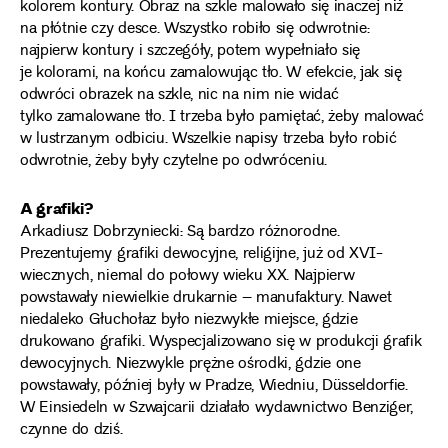
kolorem kontury. Obraz na szkle malowało się inaczej niż
na płótnie czy desce. Wszystko robiło się odwrotnie:
najpierw kontury i szczegóły, potem wypełniało się
je kolorami, na końcu zamalowując tło. W efekcie, jak się
odwróci obrazek na szkle, nic na nim nie widać
tylko zamalowane tło. I trzeba było pamiętać, żeby malować
w lustrzanym odbiciu. Wszelkie napisy trzeba było robić
odwrotnie, żeby były czytelne po odwróceniu.
A grafiki?
Arkadiusz Dobrzyniecki: Są bardzo różnorodne.
Prezentujemy grafiki dewocyjne, religijne, już od XVI-
wiecznych, niemal do połowy wieku XX. Najpierw
powstawały niewielkie drukarnie – manufaktury. Nawet
niedaleko Głuchołaz było niezwykłe miejsce, gdzie
drukowano grafiki. Wyspecjalizowano się w produkcji grafik
dewocyjnych. Niezwykle prężne ośrodki, gdzie one
powstawały, później były w Pradze, Wiedniu, Düsseldorfie.
W Einsiedeln w Szwajcarii działało wydawnictwo Benziger,
czynne do dziś.