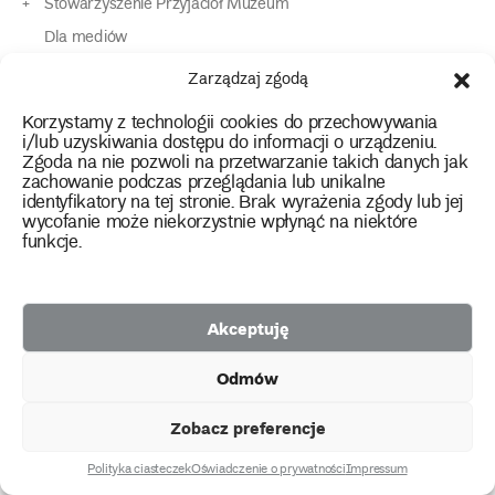
Stowarzyszenie Przyjaciół Muzeum
Dla mediów
Dla osób o specjalnych potrzebach
Zarządzaj zgodą
Komunikaty
Korzystamy z technologii cookies do przechowywania
Kontakt
i/lub uzyskiwania dostępu do informacji o urządzeniu.
Zgoda na nie pozwoli na przetwarzanie takich danych jak
zachowanie podczas przeglądania lub unikalne
instagram
twitter
facebook
youtube
tiktok
identyfikatory na tej stronie. Brak wyrażenia zgody lub jej
wycofanie może niekorzystnie wpłynąć na niektóre
funkcje.
Polityka prywatności
Deklaracja dostępności
Akceptuję
2026 Copyright by Muzeum Narodowe we Wrocławiu
Odmów
Facebook
facebook
facebook
Facebook
facebook
Muzeum
Pawilonu
Muzeum
Panoramy
Stowarzyszenie
Projekty
Narodowego
Czterech
Etnograficznego
Racławickiej
Przyjaciół
Zobacz preferencje
unijne
Kopuł
Muzeum
Narodowego
Polityka ciasteczek
Oświadczenie o prywatności
Impressum
created by
we