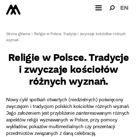
Wyszukiw
Wyszuk
EN
dla:
Strona główna
>
Religie w Polsce. Tradycje i zwyczaje kościołów różnych
wyznań.
Religie w Polsce. Tradycje
i zwyczaje kościołów
różnych wyznań.
Nowy cykl spotkań otwartych (niedzielnych) poświęcony
zwyczajom i tradycjom polskich kościołów różnych wyznań.
Jego założeniem jest przybliżenie zainteresowanym różnych
aspektów religii wyznawanych w Polsce, przy pomocy
wykładów, pokazów multimedialnych czy prezentacji
przedmiotów związanych z daną celebracją.