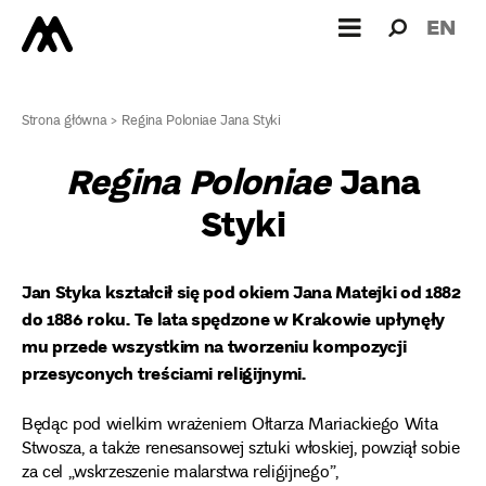
Wyszukiw
Wyszuk
EN
dla:
Strona główna
>
Regina Poloniae Jana Styki
Regina Poloniae
Jana
Styki
Jan Styka kształcił się pod okiem Jana Matejki od 1882
do 1886 roku. Te lata spędzone w Krakowie upłynęły
mu przede wszystkim na tworzeniu kompozycji
przesyconych treściami religijnymi.
Będąc pod wielkim wrażeniem Ołtarza Mariackiego Wita
Stwosza, a także renesansowej sztuki włoskiej, powziął sobie
za cel „wskrzeszenie malarstwa religijnego”,