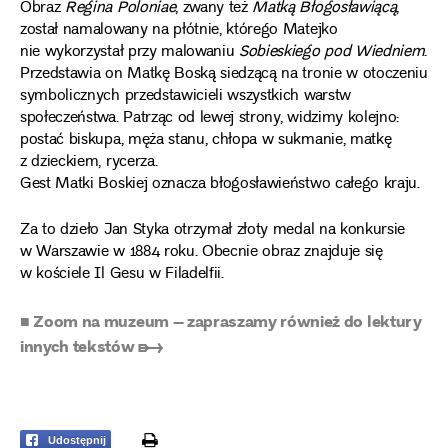
Obraz
Regina Poloniae
, zwany też
Matką Błogosławiącą
,
został namalowany na płótnie, którego Matejko
nie wykorzystał przy malowaniu
Sobieskiego pod Wiedniem
.
Przedstawia on Matkę Boską siedzącą na tronie w otoczeniu
symbolicznych przedstawicieli wszystkich warstw
społeczeństwa. Patrząc od lewej strony, widzimy kolejno:
postać biskupa, męża stanu, chłopa w sukmanie, matkę
z dzieckiem, rycerza.
Gest Matki Boskiej oznacza błogosławieństwo całego kraju.
Za to dzieło Jan Styka otrzymał złoty medal na konkursie
w Warszawie w 1884 roku. Obecnie obraz znajduje się
w kościele Il Gesu w Filadelfii.
■ Zoom na muzeum – zapraszamy również do lektury
innych tekstów ➸
print
Udostępnij