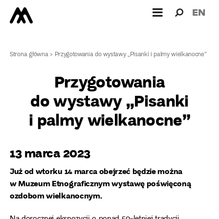
Wyszukiw
Wyszuk
EN
dla:
Strona główna
>
Przygotowania do wystawy „Pisanki i palmy wielkanocne”
Przygotowania
do wystawy „Pisanki
i palmy wielkanocne”
13 marca 2023
Już od wtorku 14 marca obejrzeć będzie można
w Muzeum Etnograficznym wystawę poświęconą
ozdobom wielkanocnym.