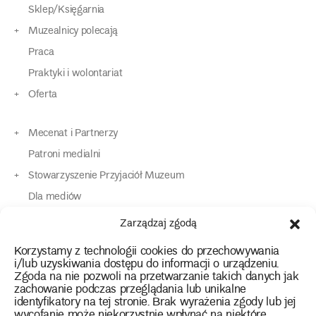
Sklep/Księgarnia
Muzealnicy polecają
Praca
Praktyki i wolontariat
Oferta
Mecenat i Partnerzy
Patroni medialni
Stowarzyszenie Przyjaciół Muzeum
Dla mediów
Dla osób o specjalnych potrzebach
Zarządzaj zgodą
Komunikaty
Korzystamy z technologii cookies do przechowywania
Kontakt
i/lub uzyskiwania dostępu do informacji o urządzeniu.
Zgoda na nie pozwoli na przetwarzanie takich danych jak
zachowanie podczas przeglądania lub unikalne
instagram
twitter
facebook
youtube
tiktok
identyfikatory na tej stronie. Brak wyrażenia zgody lub jej
wycofanie może niekorzystnie wpłynąć na niektóre