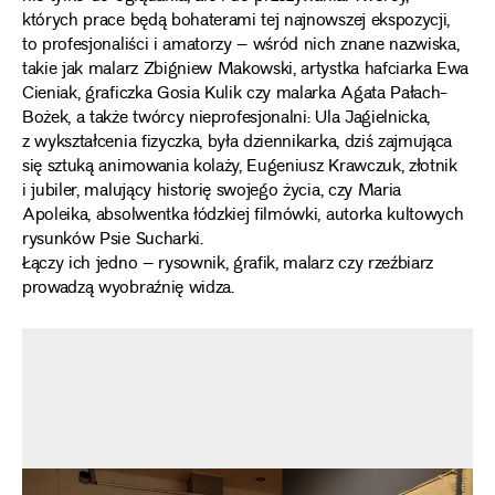
których prace będą bohaterami tej najnowszej ekspozycji,
to profesjonaliści i amatorzy – wśród nich znane nazwiska,
takie jak malarz Zbigniew Makowski, artystka hafciarka Ewa
Cieniak, graficzka Gosia Kulik czy malarka Agata Pałach-
Bożek, a także twórcy nieprofesjonalni: Ula Jagielnicka,
z wykształcenia fizyczka, była dziennikarka, dziś zajmująca
się sztuką animowania kolaży, Eugeniusz Krawczuk, złotnik
i jubiler, malujący historię swojego życia, czy Maria
Apoleika, absolwentka łódzkiej filmówki, autorka kultowych
rysunków Psie Sucharki.
Łączy ich jedno – rysownik, grafik, malarz czy rzeźbiarz
prowadzą wyobraźnię widza.