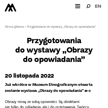
Wyszukiw
Wyszuk
EN
dla:
Strona główna
>
Przygotowania do wystawy „Obrazy do opowiadania”
Przygotowania
do wystawy „Obrazy
do opowiadania”
20 listopada 2022
Już wkrótce w Muzeum Etnograficznym otwarta
zostanie wystawa
„Obrazy do opowiadania” ➸
Obrazy niosą ze sobą opowieści. Są obiektami
nie tylko do oglądania, ale i do przeżywania. Twórcy,