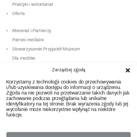
Praktyki i wolontariat
Oferta
Mecenat i Partnerzy
Patroni medialni
Stowarzyszenie Przyjaciół Muzeum
Dla mediów
Dla osób o specjalnych potrzebach
Zarządzaj zgodą
Komunikaty
Korzystamy z technologii cookies do przechowywania
Kontakt
i/lub uzyskiwania dostępu do informacji o urządzeniu.
Zgoda na nie pozwoli na przetwarzanie takich danych jak
zachowanie podczas przeglądania lub unikalne
instagram
twitter
facebook
youtube
tiktok
identyfikatory na tej stronie. Brak wyrażenia zgody lub jej
wycofanie może niekorzystnie wpłynąć na niektóre
funkcje.
Polityka prywatności
Deklaracja dostępności