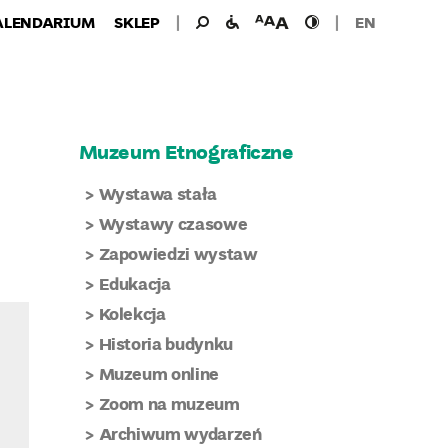
Wyszukiwanie
Wyszukaj
udogodnienia
wielkość
wysoki
ALENDARIUM
SKLEP
EN
dla:
dla
czcionki
kontrast
niepełnosprawnych
Muzeum Etnograficzne
Wystawa stała
Wystawy czasowe
Zapowiedzi wystaw
Edukacja
Kolekcja
Historia budynku
Muzeum online
Zoom na muzeum
Archiwum wydarzeń