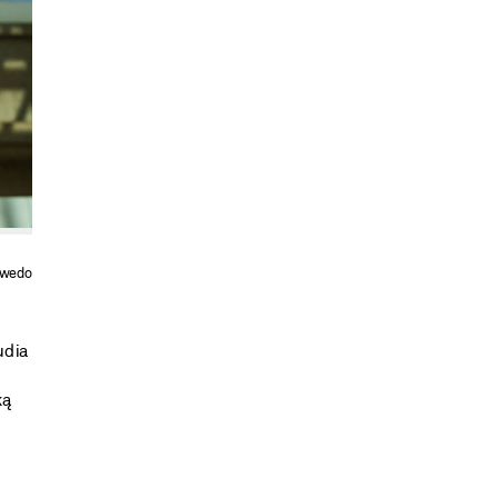
zwedo
udia
ką