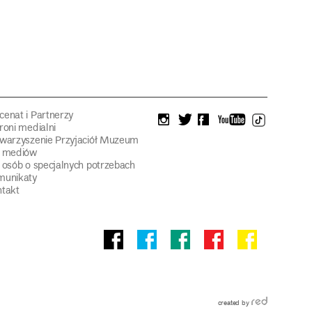
enat i Partnerzy
instagram
twitter
facebook
youtube
tiktok
roni medialni
warzyszenie Przyjaciół Muzeum
a mediów
 osób o specjalnych potrzebach
munikaty
takt
Facebook
facebook
facebook
Facebook
facebook
Muzeum
Pawilonu
Muzeum
Panoramy
Stowarzyszeni
Narodowego
Czterech
Etnograficznego
Racławickiej
Przyjaciół
Kopuł
Muzeum
Narodowego
we
created by