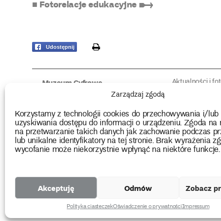
■ Fotorelacje edukacyjne ➸
print
Udostępnij
Aktualności i fo
Muzeum Cyfrowe
Fotorelacje edu
O muzeum
Zarządzaj zgodą
Intrygujące!
Konserwacja
Muzealne roz
Użyczenia obiektów
Korzystamy z technologii cookies do przechowywania i/lub
Kolekcja
Biblioteka
uzyskiwania dostępu do informacji o urządzeniu. Zgoda na 
Europejskie Dni
Wydawnictwo
na przetwarzanie takich danych jak zachowanie podczas pr
Programy badań
Multimedia
lub unikalne identyfikatory na tej stronie. Brak wyrażenia zg
wycofanie może niekorzystnie wpłynąć na niektóre funkcje.
2026 Copyright by Muzeum Narodowe we Wrocławiu
Akceptuję
Odmów
Zobacz pr
Projekty
unijne
Polityka ciasteczek
Oświadczenie o prywatności
Impressum