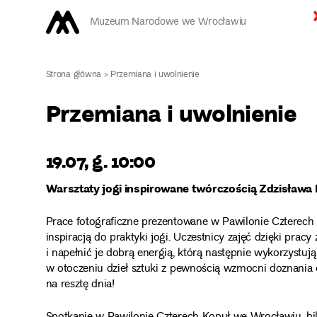
Muzeum Narodowe we Wrocławiu
Strona główna
>
Przemiana i uwolnienie
Przemiana i uwolnienie
19.07, g. 10:00
Warsztaty jogi inspirowane twórczością Zdzisława
Prace fotograficzne prezentowane w Pawilonie Czterech 
inspiracją do praktyki jogi. Uczestnicy zajęć dzięki pra
i napełnić je dobrą energią, którą następnie wykorzystuj
w otoczeniu dzieł sztuki z pewnością wzmocni doznania e
na resztę dnia!