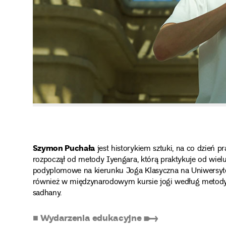
Szymon Puchała
jest historykiem sztuki, na co dzie
rozpoczął od metody Iyengara, którą praktykuje od wielu l
podyplomowe na kierunku Joga Klasyczna na Uniwersytec
również w międzynarodowym kursie jogi według metody S
sadhany.
■ Wydarzenia edukacyjne ➸