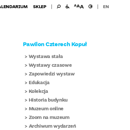
Wyszukiwanie
Wyszukaj
udogodnienia
wielkość
wysoki
ALENDARIUM
SKLEP
EN
dla:
dla
czcionki
kontrast
niepełnosprawnych
Pawilon Czterech Kopuł
Wystawa stała
Wystawy czasowe
Zapowiedzi wystaw
Edukacja
Kolekcja
Historia budynku
Muzeum online
Zoom na muzeum
Archiwum wydarzeń