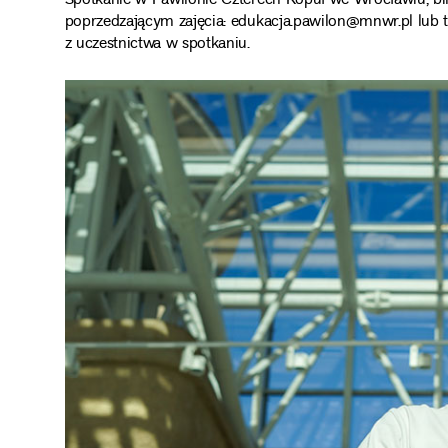
Spotkanie w Pawilonie Czterech Kopuł we Wrocławiu, bi
poprzedzającym zajęcia: edukacja.pawilon@mnwr.pl lub te
z uczestnictwa w spotkaniu.