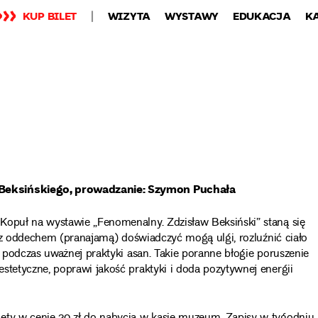
KUP BILET
WIZYTA
WYSTAWY
EDUKACJA
K
 Beksińskiego, prowadzanie: Szymon Puchała
Kopuł na wystawie „Fenomenalny. Zdzisław Beksiński” staną się
cy z oddechem (pranajamą) doświadczyć mogą ulgi, rozluźnić ciało
ą podczas uważnej praktyki asan. Takie poranne błogie poruszenie
stetyczne, poprawi jakość praktyki i doda pozytywnej energii