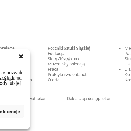
torelacje
Roczniki Sztuki Śląskiej
Mec
kacyjne
Edukacja
Pat
Sklep/Księgarnia
Sto
mowy
Muzealnicy polecają
Dl
Praca
Dla
nie pozwoli
 Dziedzictwa
Praktyki i wolontariat
Ko
zeglądania
 strat wojennych
Oferta
Kon
ody lub jej
Polityka prywatności
Deklaracja dostępności
eferencje