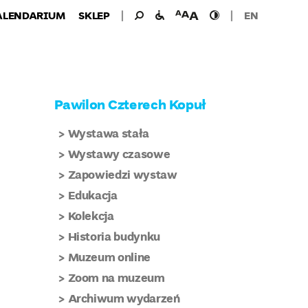
Wyszukiwanie
Wyszukaj
udogodnienia
wielkość
wysoki
ALENDARIUM
SKLEP
EN
dla:
dla
czcionki
kontrast
niepełnosprawnych
Pawilon Czterech Kopuł
Wystawa stała
Wystawy czasowe
Zapowiedzi wystaw
Edukacja
Kolekcja
Historia budynku
Muzeum online
Zoom na muzeum
Archiwum wydarzeń