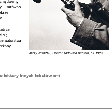
 znajdziemy
ety – zarówno
obrze
a.
kadrze
i się
ie autorstwa
erżony
Jerzy Jawczak,
Portret Tadeusza Kantora
, ok. 1970
 lektury innych tekstów ➸