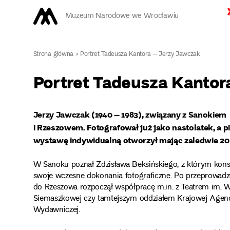
Muzeum Narodowe we Wrocławiu
Strona główna
>
Portret Tadeusza Kantora – Jerzy Jawczak
Portret Tadeusza Kantor
Jerzy Jawczak (1940 – 1983), związany z Sanokiem
i Rzeszowem. Fotografował już jako nastolatek, a 
wystawę indywidualną otworzył mając zaledwie 20 
W Sanoku poznał Zdzisława Beksińskiego, z którym kons
swoje wczesne dokonania fotograficzne. Po przeprowad
do Rzeszowa rozpoczął współpracę m.in. z Teatrem im. 
Siemaszkowej czy tamtejszym oddziałem Krajowej Agenc
Wydawniczej.