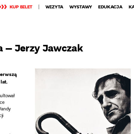
KUP BILET
WIZYTA
WYSTAWY
EDUKACJA
K
a – Jerzy Jawczak
pierwszą
lat.
ultował
zce
Wandy
ji