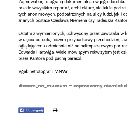
Zajmował się fotografią dokumentalną i w jego dorobku
przede wszystkim reportaż, architekturę, ale także portr
tych anonimowych, podpatrzonych na ulicy ludzi, jak i d
znanych postaci: Czesława Niemena czy Tadeusza Kantor
Ostatni z wymienionych, uchwycony przez Jawczaka w 
w ujęciu od dołu, niczym przypadkowy przechodzień, jaw
oglądającemu odmiennie niż na palimpsestowym portrec
Edwarda Hartwiga. Wiele mówiącym rekwizytem jest dzi
przez Kantora pod pachą parasol.
#gabinetfotografii_MNWr
#zoom_na_muzeum – zapraszamy również do
print
Udostępnij