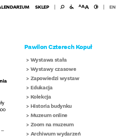
Wyszukiwanie
Wyszukaj
udogodnienia
wielkość
wysoki
ALENDARIUM
SKLEP
EN
dla:
dla
czcionki
kontrast
niepełnosprawnych
Pawilon Czterech Kopuł
Wystawa stała
Wystawy czasowe
Zapowiedzi wystaw
nia
Edukacja
Kolekcja
iły
Historia budynku
300
Muzeum online
Zoom na muzeum
 –
Archiwum wydarzeń