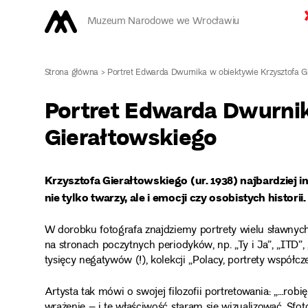
Muzeum Narodowe we Wrocławiu
Strona główna
>
Portret Edwarda Dwurnika w obiektywie Krzysztofa G
Portret Edwarda Dwurnik
Gierałtowskiego
Krzysztofa Gierałtowskiego (ur. 1938) najbardziej 
nie tylko twarzy, ale i emocji czy osobistych historii.
W dorobku fotografa znajdziemy portrety wielu sławnych 
na stronach poczytnych periodyków, np. „Ty i Ja”, „ITD”, 
tysięcy negatywów (!), kolekcji „Polacy, portrety współcz
Artysta tak mówi o swojej filozofii portretowania: „…rob
wrażenie – i tę właściwość staram się wizualizować. Sf