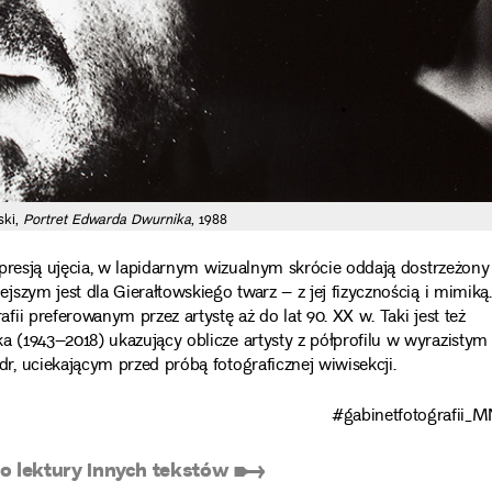
ski,
Portret Edwarda Dwurnika
, 1988
presją ujęcia, w lapidarnym wizualnym skrócie oddają dostrzeżony
szym jest dla Gierałtowskiego twarz – z jej fizycznością i mimiką.
i preferowanym przez artystę aż do lat 90. XX w. Taki jest też
(1943–2018) ukazujący oblicze artysty z półprofilu w wyrazistym
, uciekającym przed próbą fotograficznej wiwisekcji.
#gabinetfotografii_
 lektury innych tekstów ➸