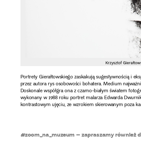
Krzysztof Gierałtow
Portrety Gierałtowskiego zaskakują sugestywnością i eks
przez autora rys osobowości bohatera. Medium najważniej
Doskonale współgra ona z czarno-białym światem fotografi
wykonany w 1988 roku portret malarza Edwarda Dwurnika 
kontrastowym ujęciu, ze wzrokiem skierowanym poza kadr
#zoom_na_muzeum – zapraszamy również do