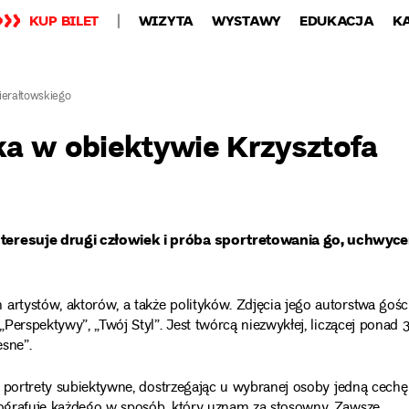
KUP BILET
WIZYTA
WYSTAWY
EDUKACJA
K
ierałtowskiego
a w obiektywie Krzysztofa
interesuje drugi człowiek i próba sportretowania go, uchwyce
artystów, aktorów, a także polityków. Zdjęcia jego autorstwa gośc
„Perspektywy”, „Twój Styl”. Jest twórcą niezwykłej, liczącej ponad 
esne”.
ię portrety subiektywne, dostrzegając u wybranej osoby jedną cechę
otografuję każdego w sposób, który uznam za stosowny. Zawsze