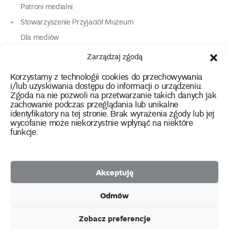
Patroni medialni
Stowarzyszenie Przyjaciół Muzeum
Dla mediów
Dla osób o specjalnych potrzebach
Zarządzaj zgodą
Komunikaty
Korzystamy z technologii cookies do przechowywania
Kontakt
i/lub uzyskiwania dostępu do informacji o urządzeniu.
Zgoda na nie pozwoli na przetwarzanie takich danych jak
zachowanie podczas przeglądania lub unikalne
instagram
twitter
facebook
youtube
tiktok
identyfikatory na tej stronie. Brak wyrażenia zgody lub jej
wycofanie może niekorzystnie wpłynąć na niektóre
funkcje.
Polityka prywatności
Deklaracja dostępności
Akceptuję
2026 Copyright by Muzeum Narodowe we Wrocławiu
Odmów
Facebook
facebook
facebook
Facebook
facebook
Muzeum
Pawilonu
Muzeum
Panoramy
Stowarzyszenie
Projekty
Narodowego
Czterech
Etnograficznego
Racławickiej
Przyjaciół
Zobacz preferencje
unijne
Kopuł
Muzeum