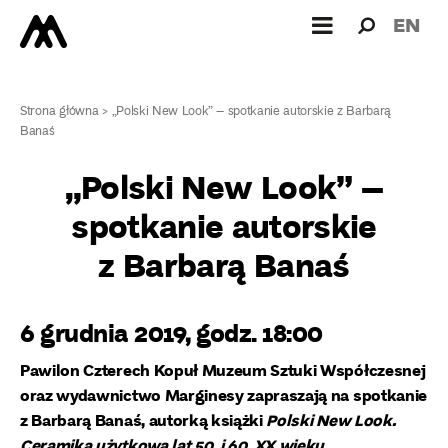
Wyszukiw
Wyszuk
EN
dla:
Strona główna
>
„Polski New Look” – spotkanie autorskie z Barbarą
Banaś
„Polski New Look” –
spotkanie autorskie
z Barbarą Banaś
6 grudnia 2019, godz. 18:00
Pawilon Czterech Kopuł Muzeum Sztuki Współczesnej
oraz wydawnictwo Marginesy zapraszają na spotkanie
z Barbarą Banaś, autorką książki
Polski New Look.
Ceramika użytkowa lat 50. i 60. XX wieku
.