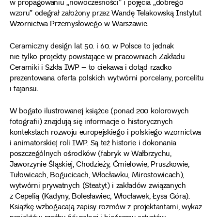
w propagowaniu „nowoczesności” i pojęcia „dobrego
wzoru” odegrał założony przez Wandę Telakowską Instytut
Wzornictwa Przemysłowego w Warszawie.
Ceramiczny design lat 50. i 60. w Polsce to jednak
nie tylko projekty powstające w pracowniach Zakładu
Ceramiki i Szkła IWP – to ciekawa i dotąd rzadko
prezentowana oferta polskich wytwórni porcelany, porcelitu
i fajansu.
W bogato ilustrowanej książce (ponad 200 kolorowych
fotografii) znajdują się informacje o historycznych
kontekstach rozwoju europejskiego i polskiego wzornictwa
i animatorskiej roli IWP. Są też historie i dokonania
poszczególnych ośrodków (fabryk w Wałbrzychu,
Jaworzynie Śląskiej, Chodzieży, Ćmielowie, Pruszkowie,
Tułowicach, Bogucicach, Włocławku, Mirostowicach),
wytwórni prywatnych (Steatyt) i zakładów związanych
z Cepelią (Kadyny, Bolesławiec, Włocławek, Łysa Góra).
Książkę wzbogacają zapisy rozmów z projektantami, wykaz