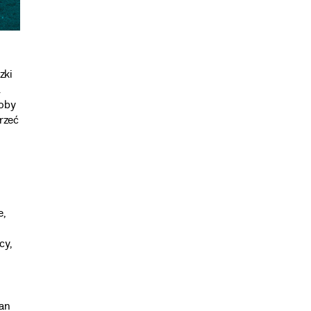
zki
.
soby
jrzeć
e,
cy,
an