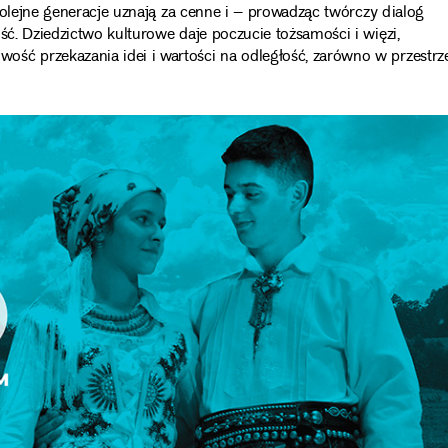
e kolejne generacje uznają za cenne i – prowadząc twórczy dialog
ść. Dziedzictwo kulturowe daje poczucie tożsamości i więzi,
ść przekazania idei i wartości na odległość, zarówno w przestrze