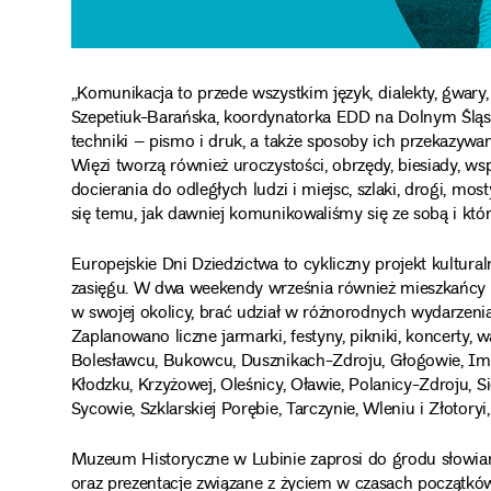
„Komunikacja to przede wszystkim język, dialekty, gwary
Szepetiuk-Barańska, koordynatorka EDD na Dolnym Śląsk
techniki – pismo i druk, a także sposoby ich przekazywania 
Więzi tworzą również uroczystości, obrzędy, biesiady, ws
docierania do odległych ludzi i miejsc, szlaki, drogi, mos
się temu, jak dawniej komunikowaliśmy się ze sobą i któ
Europejskie Dni Dziedzictwa to cykliczny projekt kultur
zasięgu. W dwa weekendy września również mieszkańcy 
w swojej okolicy, brać udział w różnorodnych wydarzeniac
Zaplanowano liczne jarmarki, festyny, pikniki, koncerty, w
Bolesławcu, Bukowcu, Dusznikach-Zdroju, Głogowie, Imb
Kłodzku, Krzyżowej, Oleśnicy, Oławie, Polanicy-Zdroju, S
Sycowie, Szklarskiej Porębie, Tarczynie, Wleniu i Złotory
Muzeum Historyczne w Lubinie zaprosi do grodu słowiań
oraz prezentacje związane z życiem w czasach początk