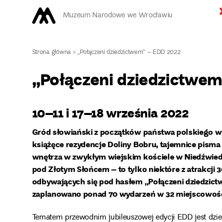
Muzeum Narodowe we Wrocławiu
Strona główna
>
„Połączeni dziedzictwem” – EDD 2022
„Połączeni dziedzictwe
10–11 i 17–18 września 2022
Gród słowiański z początków państwa polskiego w
książęce rezydencje Doliny Bobru, tajemnice pism
wnętrza w zwykłym wiejskim kościele w Niedźwied
pod Złotym Słońcem – to tylko niektóre z atrakcji 
odbywających się pod hasłem „Połączeni dziedzict
zaplanowano ponad 70 wydarzeń w 32 miejscowośc
Tematem przewodnim jubileuszowej edycji EDD jest dzie