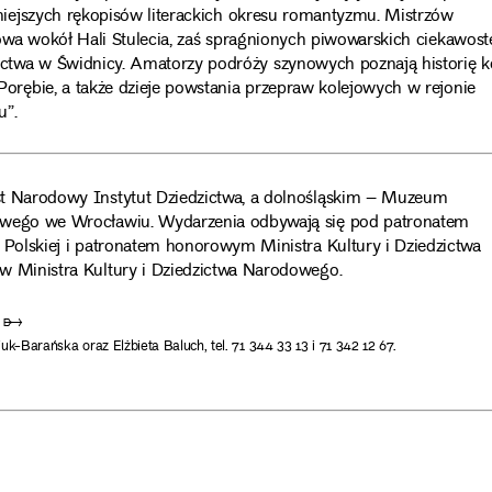
iejszych rękopisów literackich okresu romantyzmu. Mistrzów
wa wokół Hali Stulecia, zaś spragnionych piwowarskich ciekawost
wa w Świdnicy. Amatorzy podróży szynowych poznają historię ko
rębie, a także dzieje powstania przepraw kolejowych w rejonie
u”.
 Narodowy Instytut Dziedzictwa, a dolnośląskim – Muzeum
wego we Wrocławiu. Wydarzenia odbywają się pod patronatem
Polskiej i patronatem honorowym Ministra Kultury i Dziedzictwa
 Ministra Kultury i Dziedzictwa Narodowego.
pl ➸
tiuk-Barańska oraz Elżbieta Baluch,
tel. 71 344 33 13 i 71 342 12 67.