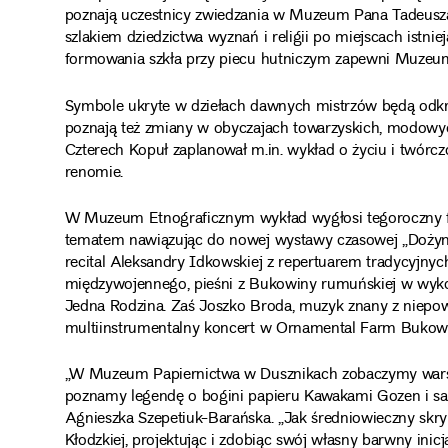
poznają uczestnicy zwiedzania w Muzeum Pana Tadeusz
szlakiem dziedzictwa wyznań i religii po miejscach istnie
formowania szkła przy piecu hutniczym zapewni Muzeum
Symbole ukryte w dziełach dawnych mistrzów będą od
poznają też zmiany w obyczajach towarzyskich, modowych
Czterech Kopuł zaplanował m.in. wykład o życiu i twórczo
renomie.
W Muzeum Etnograficznym wykład wygłosi tegoroczny fin
tematem nawiązując do nowej wystawy czasowej „Dożynk
recital Aleksandry Idkowskiej z repertuarem tradycyjnyc
międzywojennego, pieśni z Bukowiny rumuńskiej w wyko
Jedna Rodzina. Zaś Joszko Broda, muzyk znany z niepow
multiinstrumentalny koncert w Ornamental Farm Bukow
„W Muzeum Papiernictwa w Dusznikach zobaczymy warszt
poznamy legendę o bogini papieru Kawakami Gozen i sa
Agnieszka Szepetiuk-Barańska. „Jak średniowieczny skr
Kłodzkiej, projektując i zdobiąc swój własny barwny ini