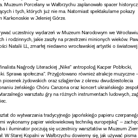
a. Muzeum Porcelany w Wałbrzychu zaplanowało spacer historyc
jących i tych, których już nie ma. Natomiast spektakularne pokazy
 Karkonoskie w Jeleniej Górze.
krywać uczestnicy wydarzeń w Muzeum Narodowym we Wrocławiu
 i rodzinnych, jakie zaszły na przestrzeni minionych wieków. Paw
ści Natalii LL, zmarłej niedawno wrocławskiej artystki o światowej
alista Nagrody Literackiej „Nike” antropolog Kacper Pobłocki,
i. Sprawa społeczna”. Przygotowano również atrakcje muzyczne 
h piosenek żydowskich oraz szlagierów z okresu dwudziestolecia
naniu żeńskiego Chóru Canzona oraz koncert ukraińskiego zespo
tarzalnego warsztatu gry na różnych instrumentach ludowych, za
iec.
at do wytwarzania tradycyjnego japońskiego papieru czerpanego
mi wykonamy papier wielowiekową techniką europejską” – zachę
yba i iluminator poczują się uczestnicy warsztatów w Muzeum Ziem
cjał. W Starej Kopalni w Wałbrzychu dowiemy się, jak używać pisma