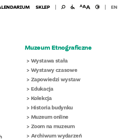
Wyszukiwanie
Wyszukaj
udogodnienia
wielkość
wysoki
ALENDARIUM
SKLEP
EN
dla:
dla
czcionki
kontrast
niepełnosprawnych
Muzeum Etnograficzne
Wystawa stała
Wystawy czasowe
Zapowiedzi wystaw
Edukacja
Kolekcja
Historia budynku
Muzeum online
Zoom na muzeum
Archiwum wydarzeń
h