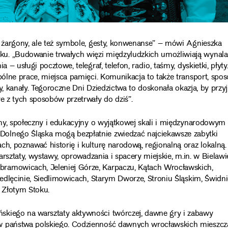
, żargony, ale też symbole, gesty, konwenanse” – mówi Agnieszka
u. „Budowanie trwałych więzi międzyludzkich umożliwiają wynala
– usługi pocztowe, telegraf, telefon, radio, taśmy, dyskietki, płyty
pólne prace, miejsca pamięci. Komunikacja to także transport, spo
ty, kanały. Tegoroczne Dni Dziedzictwa to doskonała okazja, by przy
re z tych sposobów przetrwały do dziś”.
alny, społeczny i edukacyjny o wyjątkowej skali i międzynarodowym
Dolnego Śląska mogą bezpłatnie zwiedzać najciekawsze zabytki
h, poznawać historię i kulturę narodową, regionalną oraz lokalną.
arsztaty, wystawy, oprowadzania i spacery miejskie, m.in. w Bielawi
ramowicach, Jeleniej Górze, Karpaczu, Kątach Wrocławskich,
iedlęcinie, Siedlimowicach, Starym Dworze, Stroniu Śląskim, Świdni
i, Złotym Stoku.
skiego na warsztaty aktywności twórczej, dawne gry i zabawy
ów państwa polskiego. Codzienność dawnych wrocławskich mieszcz