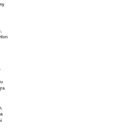
zny
,
ilon
–
łu
gra
,
ca
i