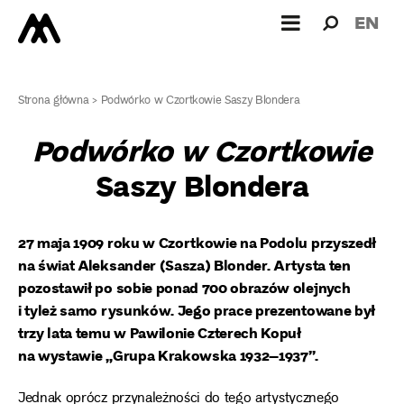
Wyszukiw
Wyszuk
EN
dla:
Strona główna
>
Podwórko w Czortkowie Saszy Blondera
Podwórko w Czortkowie
Saszy Blondera
27 maja 1909 roku w Czortkowie na Podolu przyszedł
na świat Aleksander (Sasza) Blonder. Artysta ten
pozostawił po sobie ponad 700 obrazów olejnych
i tyleż samo rysunków. Jego prace prezentowane był
trzy lata temu w Pawilonie Czterech Kopuł
na wystawie „Grupa Krakowska 1932–1937”.
Jednak oprócz przynależności do tego artystycznego