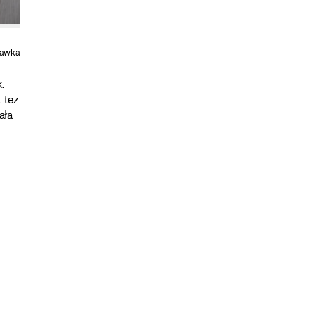
tawka
.
 też
ała