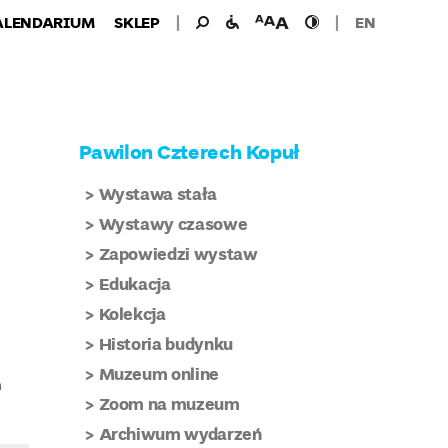
Wyszukiwanie
Wyszukaj
udogodnienia
wielkość
wysoki
ALENDARIUM
SKLEP
EN
dla:
dla
czcionki
kontrast
niepełnosprawnych
Pawilon Czterech Kopuł
Wystawa stała
Wystawy czasowe
Zapowiedzi wystaw
Edukacja
Kolekcja
Historia budynku
Muzeum online
m
Zoom na muzeum
Archiwum wydarzeń