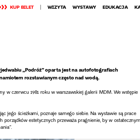
KUP BILET
WIZYTA
WYSTAWY
EDUKACJA
K
 jedwabiu „Podróż” oparta jest na autofotografiach
 namiotem rozstawianym często nad wodą.
ny w czerwcu 1981 roku w warszawskiej galerii MDM. We wstępie
ując jego ścieżkami, poznaje samego siebie. Na wystawie są prace
ch porządków estetycznych przeważa pragnienie, by w ostateczny
nania”.