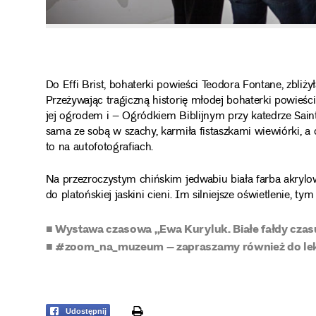
Do Effi Brist, bohaterki powieści Teodora Fontane, zbli
Przeżywając tragiczną historię młodej bohaterki powieści, 
jej ogrodem i – Ogródkiem Biblijnym przy katedrze Saint 
sama ze sobą w szachy, karmiła fistaszkami wiewiórki, a 
to na autofotografiach.
Na przezroczystym chińskim jedwabiu biała farba akrylowa
do platońskiej jaskini cieni. Im silniejsze oświetlenie, tym
■ Wystawa czasowa „Ewa Kuryluk. Białe fałdy cza
■ #zoom_na_muzeum – zapraszamy również do le
print
Udostępnij