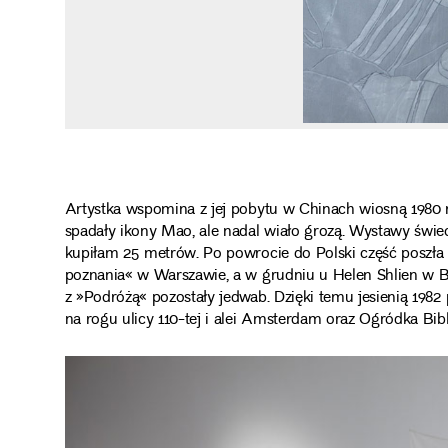
Artystka wspomina z jej pobytu w Chinach wiosną 1980 r
spadały ikony Mao, ale nadal wiało grozą. Wystawy świec
kupiłam 25 metrów. Po powrocie do Polski część poszła
poznania« w Warszawie, a w grudniu u Helen Shlien w 
z »Podróżą« pozostały jedwab. Dzięki temu jesienią 1982
na rogu ulicy 110-tej i alei Amsterdam oraz Ogródka Bib