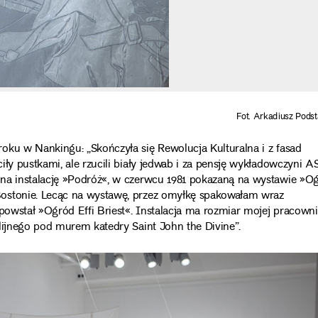
Fot. Arkadiusz Pods
oku w Nankingu: „Skończyła się Rewolucja Kulturalna i z fasad
iły pustkami, ale rzucili biały jedwab i za pensję wykładowczyni A
 na instalację »Podróż«, w czerwcu 1981 pokazaną na wystawie »O
Bostonie. Lecąc na wystawę, przez omyłkę spakowałam wraz
 powstał »Ogród Effi Briest«. Instalacja ma rozmiar mojej pracowni
lijnego pod murem katedry Saint John the Divine”.