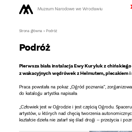
Muzeum Narodowe we Wrocławiu
Strona główna
>
Podróż
Podróż
Pierwsza biała instalacja Ewy Kuryluk z chińskiego
z wakacyjnych wędrówek z Helmutem, plecakiem i
Praca powstała na pokaz „Ogród poznania”, zorganizowa
do katalogu artystka napisała:
„Człowiek jest w Ogrodzie i jest częścią Ogrodu. Spacer
artystów, u których nad chęcią tworzenia autonomiczny
kształcie dzieła nie zatarł się ślad drogi – przeżycia i poz