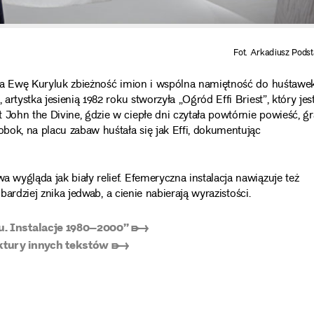
Fot. Arkadiusz Pods
żyła Ewę Kuryluk zbieżność imion i wspólna namiętność do huśtawek
artystka jesienią 1982 roku stworzyła „Ogród Effi Briest”, który jest
John the Divine, gdzie w ciepłe dni czytała powtórnie powieść, gr
obok, na placu zabaw huśtała się jak Effi, dokumentując
 wygląda jak biały relief. Efemeryczna instalacja nawiązuje też
 bardziej znika jedwab, a cienie nabierają wyrazistości.
su. Instalacje 1980–2000” ➸
ktury innych tekstów ➸