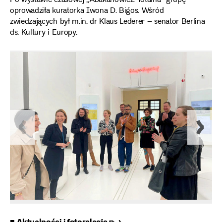
Po wystawie czasowej „Abakanowicz. Totalna” grupę
oprowadziła kuratorka Iwona D. Bigos. Wśród
zwiedzających był m.in. dr Klaus Lederer – senator Berlina
ds. Kultury i Europy.
■ Aktualności i fotorelacje ➸