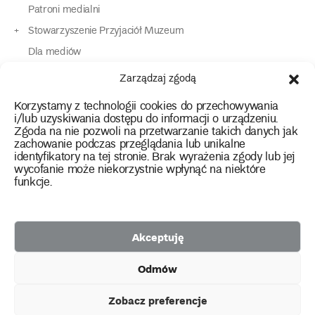
Patroni medialni
Stowarzyszenie Przyjaciół Muzeum
Dla mediów
Dla osób o specjalnych potrzebach
Zarządzaj zgodą
Komunikaty
Korzystamy z technologii cookies do przechowywania
Kontakt
i/lub uzyskiwania dostępu do informacji o urządzeniu.
Zgoda na nie pozwoli na przetwarzanie takich danych jak
zachowanie podczas przeglądania lub unikalne
instagram
twitter
facebook
youtube
tiktok
identyfikatory na tej stronie. Brak wyrażenia zgody lub jej
wycofanie może niekorzystnie wpłynąć na niektóre
funkcje.
Polityka prywatności
Deklaracja dostępności
Akceptuję
2026 Copyright by Muzeum Narodowe we Wrocławiu
Odmów
Facebook
facebook
facebook
Facebook
facebook
Muzeum
Pawilonu
Muzeum
Panoramy
Stowarzyszenie
Projekty
Narodowego
Czterech
Etnograficznego
Racławickiej
Przyjaciół
Zobacz preferencje
unijne
Kopuł
Muzeum