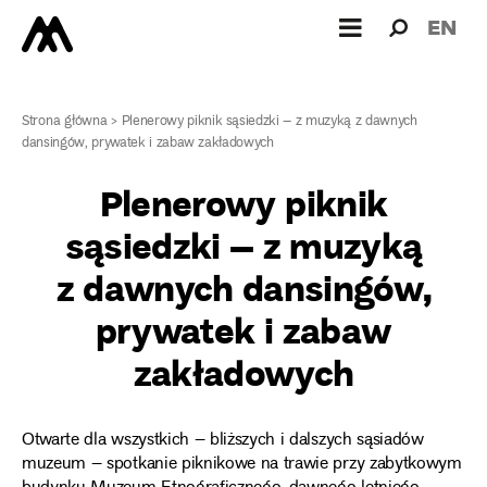
Wyszukiw
Wyszuk
EN
dla:
Strona główna
>
Plenerowy piknik sąsiedzki – z muzyką z dawnych
dansingów, prywatek i zabaw zakładowych
Plenerowy piknik
sąsiedzki – z muzyką
z dawnych dansingów,
prywatek i zabaw
zakładowych
Otwarte dla wszystkich – bliższych i dalszych sąsiadów
muzeum – spotkanie piknikowe na trawie przy zabytkowym