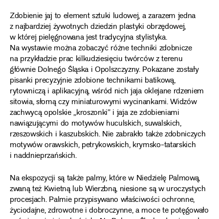
Zdobienie jaj to element sztuki ludowej, a zarazem jedna
z najbardziej żywotnych dziedzin plastyki obrzędowej,
w której pielęgnowana jest tradycyjna stylistyka.
Na wystawie można zobaczyć różne techniki zdobnicze
na przykładzie prac kilkudziesięciu twórców z terenu
głównie Dolnego Śląska i Opolszczyzny. Pokazane zostały
pisanki precyzyjnie zdobione technikami batikową,
rytowniczą i aplikacyjną, wśród nich jaja oklejane rdzeniem
sitowia, słomą czy miniaturowymi wycinankami. Widzów
zachwycą opolskie „kroszonki” i jaja ze zdobieniami
nawiązującymi do motywów huculskich, suwalskich,
rzeszowskich i kaszubskich. Nie zabrakło także zdobniczych
motywów orawskich, petrykowskich, krymsko-tatarskich
i naddnieprzańskich.
Na ekspozycji są także palmy, które w Niedzielę Palmową,
zwaną też Kwietną lub Wierzbną, niesione są w uroczystych
procesjach. Palmie przypisywano właściwości ochronne,
życiodajne, zdrowotne i dobroczynne, a moce te potęgowało