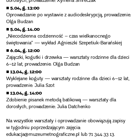
dorosłych, prowadzenie: Xymena Smreczak
■ 5.04, g. 13:00
Oprowadzanie po wystawie z audiodeskrypcją, prowadzenie:
Olga Budzan
■ 5.04, g. 14.00
„Niecodzienna codzienność – czas wielkanocnego
świętowania” — wykład Agnieszki Szepetiuk-Barańskiej
■ 6.04, g. 12:00
Zajączki, kogutki i drzewka — warsztaty rodzinne dla dzieci
6–12 lat, prowadzenie: Olga Budzan
■ 13.04, g. 12:00
Wyklejane koguty — warsztaty rodzinne dla dzieci 6–12 lat,
prowadzenie: Julia Szot
■ 13.04, g. 14:00
Zdobienie pisanek metodą batikową — warsztaty dla
dorosłych, prowadzenie: Julia Datchenko
Na wszystkie warsztaty i oprowadzanie obowiązują zapisy
w tygodniu poprzedzającym zajęcia:
edukacja@muzeumetnograficzne.pl lub 71 344 33 13.