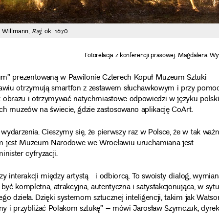
 Willmann,
Raj
, ok. 1670
Fotorelacja z konferencji prasowej: Magdalena Wy
m” prezentowaną w Pawilonie Czterech Kopuł Muzeum Sztuki
wiu otrzymują smartfon z zestawem słuchawkowym i przy pomo
t obrazu i otrzymywać natychmiastowe odpowiedzi w języku polsk
 muzeów na świecie, gdzie zastosowano aplikację CoArt.
wydarzenia. Cieszymy się, że pierwszy raz w Polsce, że w tak wa
kim jest Muzeum Narodowe we Wrocławiu uruchamiana jest
nister cyfryzacji.
zy interakcji między artystą i odbiorcą. To swoisty dialog, wymia
być kompletna, atrakcyjna, autentyczna i satysfakcjonująca, w sytu
o dzieła. Dzięki systemom sztucznej inteligencji, takim jak Watso
y i przybliżać Polakom sztukę” – mówi Jarosław Szymczuk, dyrek