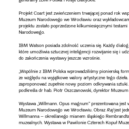
generalny IBM Polska i Kraje Bałtyckie.
Projekt Coart jest zwieńczeniem trwającej ponad rok ws
Muzeum Narodowego we Wrocławiu oraz wykładowcami i
projektu zostało poprzedzone kilkumiesięcznymi testa
Narodowego.
IBM Watson posiada zdolność uczenia się. Każdy dialo
które umożliwia sztucznej inteligencji rozwijanie się i u
do zakończenia wystawy jeszcze wzrośnie.
„Wspólnie z IBM Polska wprowadziliśmy pionierską formę
ze względu na wyjątkowe walory artystyczne tego dzieła
zaproponować zupełnie nowy poziom odkrywania sztuki.
podkreśla dr hab. Piotr Oszczanowski, dyrektor Muze
Wystawa „Willmann. Opus magnum” prezentowana jest w
Muzeum Narodowego we Wrocławiu. Obraz
Raj
jest jed
Willmanna – określanego mianem śląskiego Rembrandta –
muzealnych. Wystawa w Pawilonie Czterech Kopuł Muzeu