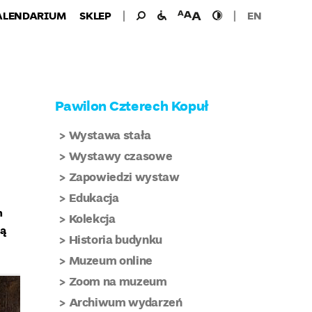
Wyszukiwanie
Wyszukaj
udogodnienia
wielkość
wysoki
ALENDARIUM
SKLEP
EN
dla:
dla
czcionki
kontrast
niepełnosprawnych
Pawilon Czterech Kopuł
Wystawa stała
Wystawy czasowe
Zapowiedzi wystaw
Edukacja
m
Kolekcja
ną
Historia budynku
Muzeum online
Zoom na muzeum
Archiwum wydarzeń