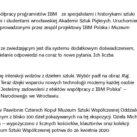
półpracy programistów IBM ze specjalistami i historykami sztuki
 studentami wrocławskiej Akademii Sztuk Pięknych. Uruchomie
mi prowadzonymi przez zespół projektowy IBM Polska i Muzeum
g ze zwiedzającym jest dla systemu dodatkowym doświadczeniem,
dzielanie odpowiedzi na coraz to nowe pytania. Ich liczba
 interakcji widzów z dziełem sztuki. Wybór padł na obraz
Raj
,
. Teraz dzięki wsparciu nowych technologii możemy każdej osobie
 Jesteśmy zadowoleni z efektów współpracy z IBM Polska” –
um Narodowego we Wrocławiu.
 Pawilonie Czterech Kopuł Muzeum Sztuki Współczesnej Oddzial
nym z blisko 100 dzieł pokazywanych na tej ekspozycji. Dzieła Mic
 wypożyczono z licznych kościołów, klasztorów oraz kolekcji
m Sztuki Współczesnej potrwa do 26 kwietnia 2020.