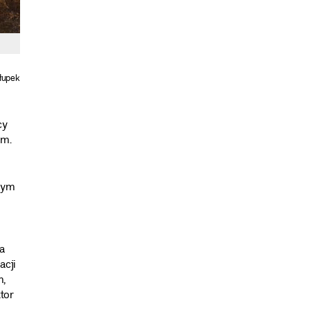
łupek
cy
im.
żnym
na
acji
n,
tor