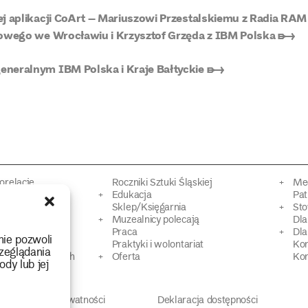
 aplikacji CoArt – Mariuszowi Przestalskiemu z Radia RAM
dowego we Wrocławiu i Krzysztof Grzęda z IBM Polska ➸
eneralnym IBM Polska i Kraje Bałtyckie ➸
torelacje
Roczniki Sztuki Śląskiej
Mec
kacyjne
Edukacja
Pat
Sklep/Księgarnia
Sto
mowy
Muzealnicy polecają
Dl
Praca
Dla
nie pozwoli
 Dziedzictwa
Praktyki i wolontariat
Ko
zeglądania
 strat wojennych
Oferta
Kon
ody lub jej
Polityka prywatności
Deklaracja dostępności