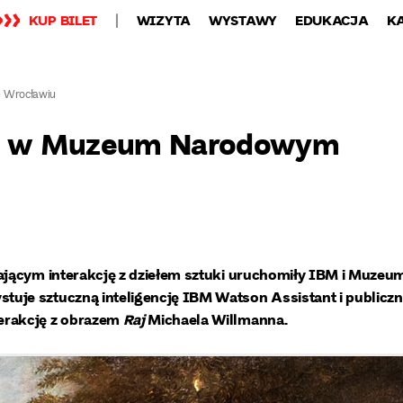
KUP BILET
WIZYTA
WYSTAWY
EDUKACJA
K
 Wrocławiu
IBM w Muzeum Narodowym
ającym interakcję z dziełem sztuki uruchomiły IBM i Muzeu
uje sztuczną inteligencję IBM Watson Assistant i publicz
erakcję z obrazem
Raj
Michaela Willmanna.