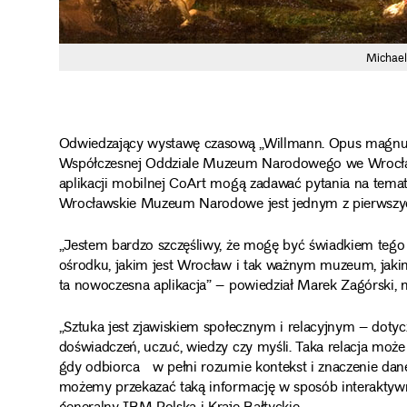
Michael
Odwiedzający wystawę czasową „Willmann. Opus magnu
Współczesnej Oddziale Muzeum Narodowego we Wrocła
aplikacji mobilnej CoArt mogą zadawać pytania na tema
Wrocławskie Muzeum Narodowe jest jednym z pierwszych
„Jestem bardzo szczęśliwy, że mogę być świadkiem tego 
ośrodku, jakim jest Wrocław i tak ważnym muzeum, ja
ta nowoczesna aplikacja” – powiedział Marek Zagórski, mi
„Sztuka jest zjawiskiem społecznym i relacyjnym – dotyc
doświadczeń, uczuć, wiedzy czy myśli. Taka relacja może 
gdy odbiorca w pełni rozumie kontekst i znaczenie daneg
możemy przekazać taką informację w sposób interaktywn