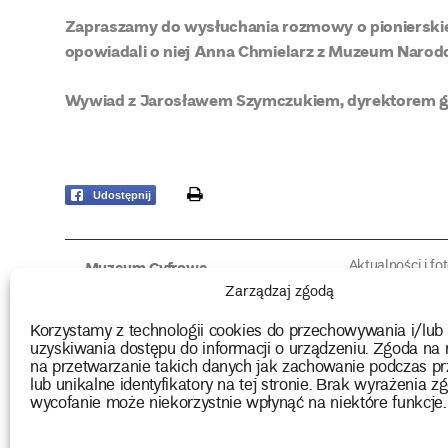
Zapraszamy do wysłuchania rozmowy o pionierskiej
opowiadali o niej Anna Chmielarz z Muzeum Naro
Wywiad z Jarosławem Szymczukiem, dyrektorem g
print
Udostępnij
Aktualności i fo
Muzeum Cyfrowe
Fotorelacje edu
O muzeum
Zarządzaj zgodą
Intrygujące!
Konserwacja
Muzealne roz
Użyczenia obiektów
Korzystamy z technologii cookies do przechowywania i/lub
Kolekcja
Biblioteka
uzyskiwania dostępu do informacji o urządzeniu. Zgoda na 
Europejskie Dni
Wydawnictwo
na przetwarzanie takich danych jak zachowanie podczas pr
Programy badań
Multimedia
lub unikalne identyfikatory na tej stronie. Brak wyrażenia zg
wycofanie może niekorzystnie wpłynąć na niektóre funkcje.
2026 Copyright by Muzeum Narodowe we Wrocławiu