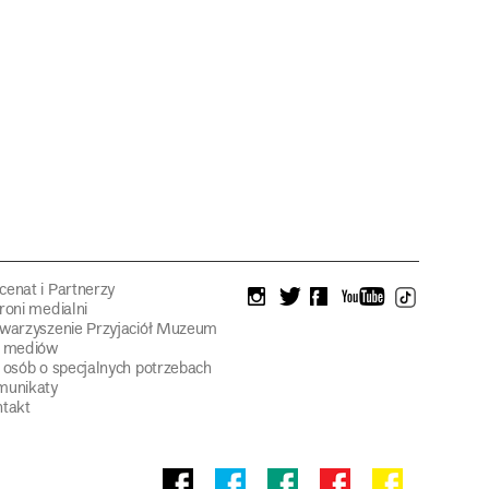
enat i Partnerzy
instagram
twitter
facebook
youtube
tiktok
roni medialni
warzyszenie Przyjaciół Muzeum
a mediów
 osób o specjalnych potrzebach
munikaty
takt
Facebook
facebook
facebook
Facebook
facebook