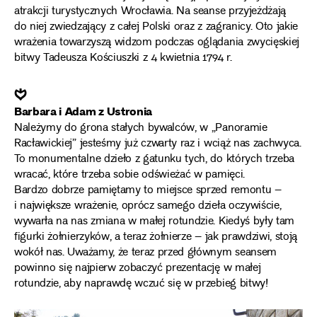
atrakcji turystycznych Wrocławia. Na seanse przyjeżdżają
do niej zwiedzający z całej Polski oraz z zagranicy. Oto jakie
wrażenia towarzyszą widzom podczas oglądania zwycięskiej
bitwy Tadeusza Kościuszki z 4 kwietnia 1794 r.
❦
Barbara i Adam z Ustronia
Należymy do grona stałych bywalców, w „Panoramie
Racławickiej” jesteśmy już czwarty raz i wciąż nas zachwyca.
To monumentalne dzieło z gatunku tych, do których trzeba
wracać, które trzeba sobie odświeżać w pamięci.
Bardzo dobrze pamiętamy to miejsce sprzed remontu –
i największe wrażenie, oprócz samego dzieła oczywiście,
wywarła na nas zmiana w małej rotundzie. Kiedyś były tam
figurki żołnierzyków, a teraz żołnierze – jak prawdziwi, stoją
wokół nas. Uważamy, że teraz przed głównym seansem
powinno się najpierw zobaczyć prezentację w małej
rotundzie, aby naprawdę wczuć się w przebieg bitwy!