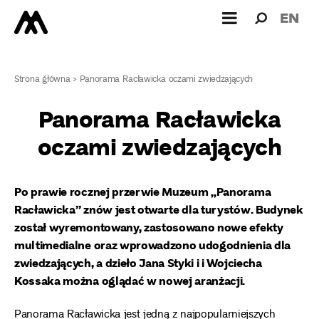
Wyszukiw
Wyszuk
EN
dla:
Strona główna
>
Panorama Racławicka oczami zwiedzających
Panorama Racławicka
oczami zwiedzających
Po prawie rocznej przerwie Muzeum „Panorama
Racławicka” znów jest otwarte dla turystów. Budynek
został wyremontowany, zastosowano nowe efekty
multimedialne oraz wprowadzono udogodnienia dla
zwiedzających, a dzieło Jana Styki i i Wojciecha
Kossaka można oglądać w nowej aranżacji.
Panorama Racławicka jest jedną z najpopularniejszych