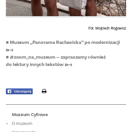
Fot. Wojciech Rogowicz
■ Muzeum „Panorama Racławicka” po modernizacji
➸
■ #zoom_na_muzeum – zapraszamy również
do lektury innych tekstów ➸
print
Udostępnij
Muzeum Cyfrowe
O muzeum