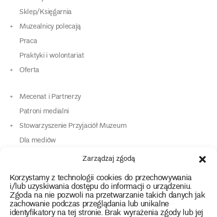
Sklep/Księgarnia
Muzealnicy polecają
Praca
Praktyki i wolontariat
Oferta
Mecenat i Partnerzy
Patroni medialni
Stowarzyszenie Przyjaciół Muzeum
Dla mediów
Dla osób o specjalnych potrzebach
Zarządzaj zgodą
Komunikaty
Korzystamy z technologii cookies do przechowywania
Kontakt
i/lub uzyskiwania dostępu do informacji o urządzeniu.
Zgoda na nie pozwoli na przetwarzanie takich danych jak
zachowanie podczas przeglądania lub unikalne
instagram
twitter
facebook
youtube
tiktok
identyfikatory na tej stronie. Brak wyrażenia zgody lub jej