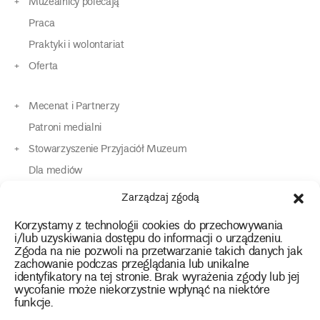
Muzealnicy polecają
Praca
Praktyki i wolontariat
Oferta
Mecenat i Partnerzy
Patroni medialni
Stowarzyszenie Przyjaciół Muzeum
Dla mediów
Dla osób o specjalnych potrzebach
Zarządzaj zgodą
Komunikaty
Korzystamy z technologii cookies do przechowywania
Kontakt
i/lub uzyskiwania dostępu do informacji o urządzeniu.
Zgoda na nie pozwoli na przetwarzanie takich danych jak
zachowanie podczas przeglądania lub unikalne
instagram
twitter
facebook
youtube
tiktok
identyfikatory na tej stronie. Brak wyrażenia zgody lub jej
wycofanie może niekorzystnie wpłynąć na niektóre
funkcje.
Polityka prywatności