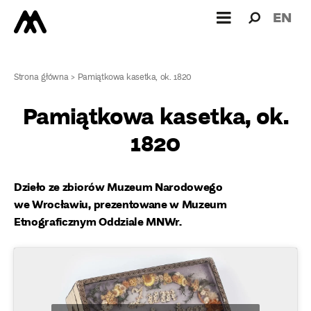
Wyszukiw
Wyszuk
EN
dla:
Strona główna
>
Pamiątkowa kasetka, ok. 1820
Pamiątkowa kasetka, ok.
1820
Dzieło ze zbiorów Muzeum Narodowego
we Wrocławiu, prezentowane w Muzeum
Etnograficznym Oddziale MNWr.