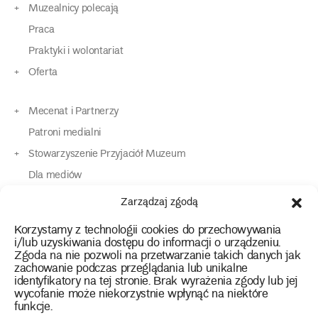
Muzealnicy polecają
Praca
Praktyki i wolontariat
Oferta
Mecenat i Partnerzy
Patroni medialni
Stowarzyszenie Przyjaciół Muzeum
Dla mediów
Dla osób o specjalnych potrzebach
Zarządzaj zgodą
Komunikaty
Korzystamy z technologii cookies do przechowywania
Kontakt
i/lub uzyskiwania dostępu do informacji o urządzeniu.
Zgoda na nie pozwoli na przetwarzanie takich danych jak
zachowanie podczas przeglądania lub unikalne
instagram
twitter
facebook
youtube
tiktok
identyfikatory na tej stronie. Brak wyrażenia zgody lub jej
wycofanie może niekorzystnie wpłynąć na niektóre
funkcje.
Polityka prywatności