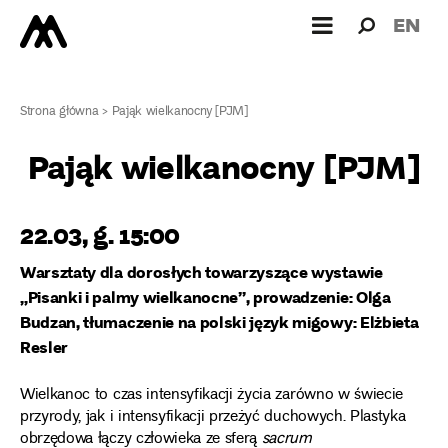
Wyszukiw
Wyszuk
EN
dla:
Strona główna
>
Pająk wielkanocny [PJM]
Pająk wielkanocny [PJM]
22.03, g. 15:00
Warsztaty dla dorosłych towarzyszące wystawie
„Pisanki i palmy wielkanocne”, p
rowadzenie: Olga
Budzan, tłumaczenie na polski język migowy: Elżbieta
Resler
Wielkanoc to czas intensyfikacji życia zarówno w świecie
przyrody, jak i intensyfikacji przeżyć duchowych. Plastyka
obrzędowa łączy człowieka ze sferą
sacrum