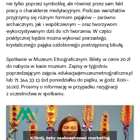
nie tylko poprzez symbolikę, ale również przez sam fakt
pracy o charakterze medytacyjnym. Podczas warsztatów
przyjrzymy się różnym formom pająków – zarówno
archaicznym, jak i współczesnym – oraz tworzywom
wykorzystywanym dziś do ich tworzenia. W części
praktycznej będzie można wykonać pierzastego,
krystalicznego pająka ozdobionego postrzępioną bibułą.
Spotkanie w Muzeum Etnograficznym. Bilety w cenie 20 zł
do nabycia w kasie muzeum. Zapisy w tygodniu
poprzedzającym zajęcia: edukacja@muzeumetnograficzne.pl
lub 71 344 33 13 (od poniedziałku do piątku, w godz. 8.00–
16.00). Prosimy o informację w przypadku rezygnacji
z uczestnictwa w spotkaniu.
Kliknij, żeby zaakceptować marketing