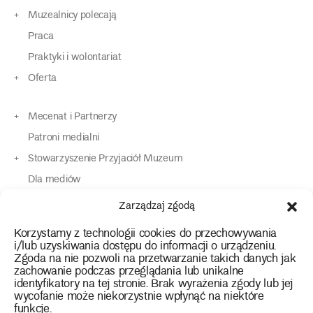
Muzealnicy polecają
Praca
Praktyki i wolontariat
Oferta
Mecenat i Partnerzy
Patroni medialni
Stowarzyszenie Przyjaciół Muzeum
Dla mediów
Dla osób o specjalnych potrzebach
Zarządzaj zgodą
Komunikaty
Korzystamy z technologii cookies do przechowywania
Kontakt
i/lub uzyskiwania dostępu do informacji o urządzeniu.
Zgoda na nie pozwoli na przetwarzanie takich danych jak
zachowanie podczas przeglądania lub unikalne
instagram
twitter
facebook
youtube
tiktok
identyfikatory na tej stronie. Brak wyrażenia zgody lub jej
wycofanie może niekorzystnie wpłynąć na niektóre
funkcje.