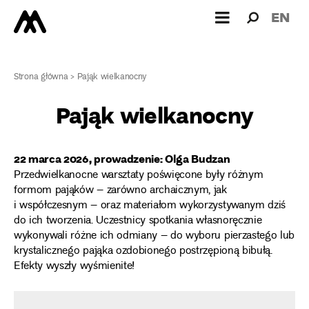
Wyszukiw
Wyszuk
EN
dla:
Strona główna
>
Pająk wielkanocny
Pająk wielkanocny
22 marca 2026, prowadzenie:
Olga Budzan
Przedwielkanocne warsztaty poświęcone były różnym
formom pająków – zarówno archaicznym, jak
i współczesnym – oraz materiałom wykorzystywanym dziś
do ich tworzenia. Uczestnicy spotkania własnoręcznie
wykonywali różne ich odmiany – do wyboru pierzastego lub
krystalicznego pająka ozdobionego postrzępioną bibułą.
Efekty wyszły wyśmienite!