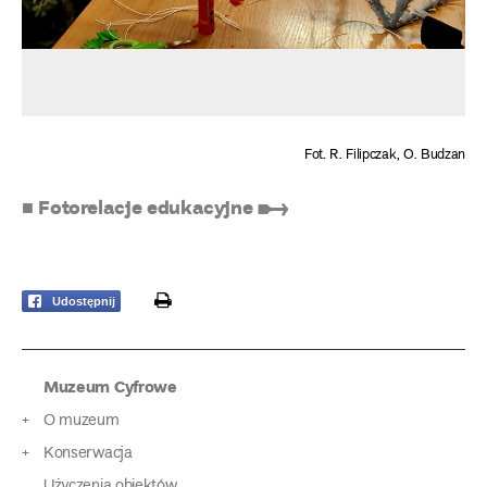
Fot. R. Filipczak, O. Budzan
■ Fotorelacje edukacyjne ➸
print
Udostępnij
Muzeum Cyfrowe
O muzeum
Konserwacja
Użyczenia obiektów