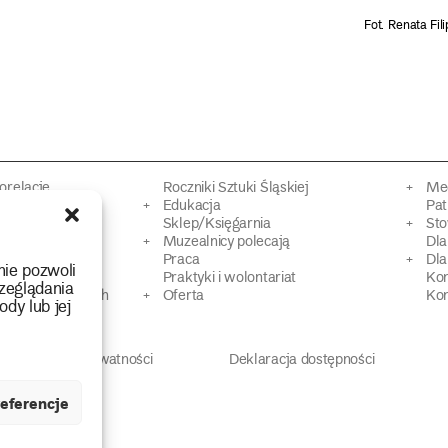
Fot. Renata Fil
torelacje
Roczniki Sztuki Śląskiej
Mec
kacyjne
Edukacja
Pat
Sklep/Księgarnia
Sto
mowy
Muzealnicy polecają
Dl
Praca
Dla
nie pozwoli
 Dziedzictwa
Praktyki i wolontariat
Ko
zeglądania
 strat wojennych
Oferta
Kon
ody lub jej
Polityka prywatności
Deklaracja dostępności
eferencje