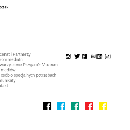
ipczak
enat i Partnerzy
instagram
twitter
facebook
youtube
tiktok
roni medialni
warzyszenie Przyjaciół Muzeum
a mediów
 osób o specjalnych potrzebach
munikaty
takt
Facebook
facebook
facebook
Facebook
facebook
Muzeum
Pawilonu
Muzeum
Panoramy
Stowarzyszeni
Narodowego
Czterech
Etnograficznego
Racławickiej
Przyjaciół
Kopuł
Muzeum
Narodowego