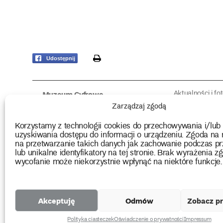
print
Udostępnij
Aktualności i fo
Muzeum Cyfrowe
Fotorelacje edu
O muzeum
Zarządzaj zgodą
Intrygujące!
Konserwacja
Muzealne roz
Użyczenia obiektów
Korzystamy z technologii cookies do przechowywania i/lub
Kolekcja
Biblioteka
uzyskiwania dostępu do informacji o urządzeniu. Zgoda na 
Europejskie Dni
Wydawnictwo
na przetwarzanie takich danych jak zachowanie podczas pr
Programy badań
Multimedia
lub unikalne identyfikatory na tej stronie. Brak wyrażenia zg
wycofanie może niekorzystnie wpłynąć na niektóre funkcje.
2026 Copyright by Muzeum Narodowe we Wrocławiu
Akceptuję
Odmów
Zobacz pr
Projekty
unijne
Polityka ciasteczek
Oświadczenie o prywatności
Impressum