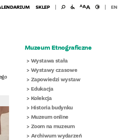
Wyszukiwanie
Wyszukaj
udogodnienia
wielkość
wysoki
ALENDARIUM
SKLEP
EN
dla:
dla
czcionki
kontrast
niepełnosprawnych
Muzeum Etnograficzne
Wystawa stała
Wystawy czasowe
wego
Zapowiedzi wystaw
Edukacja
Kolekcja
Historia budynku
Muzeum online
Zoom na muzeum
Archiwum wydarzeń