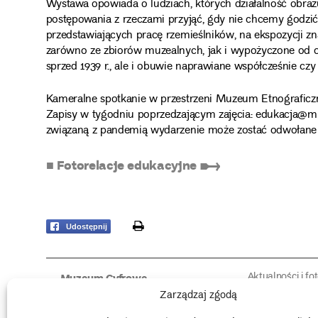
Wystawa opowiada o ludziach, których działalność obrazu
postępowania z rzeczami przyjąć, gdy nie chcemy godzi
przedstawiających pracę rzemieślników, na ekspozycji z
zarówno ze zbiorów muzealnych, jak i wypożyczone od o
sprzed 1939 r., ale i obuwie naprawiane współcześnie czy
Kameralne spotkanie w przestrzeni Muzeum Etnograficz
Zapisy w tygodniu poprzedzającym zajęcia: edukacja@mu
związaną z pandemią wydarzenie może zostać odwołane l
■ Fotorelacje edukacyjne ➸
print
Udostępnij
Aktualności i fo
Muzeum Cyfrowe
Fotorelacje edu
O muzeum
Zarządzaj zgodą
Intrygujące!
Konserwacja
Muzealne roz
Użyczenia obiektów