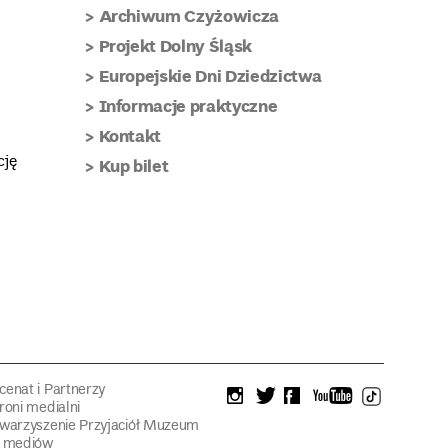
Archiwum Czyżowicza
Projekt Dolny Śląsk
Europejskie Dni Dziedzictwa
Informacje praktyczne
Kontakt
cję
Kup bilet
enat i Partnerzy
instagram
twitter
facebook
youtube
tiktok
roni medialni
warzyszenie Przyjaciół Muzeum
a mediów