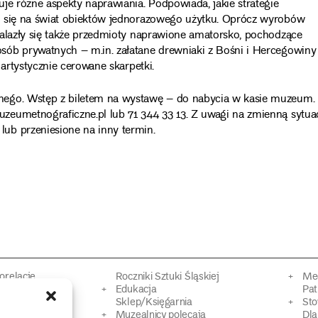
je różne aspekty naprawiania. Podpowiada, jakie strategie
ć się na świat obiektów jednorazowego użytku. Oprócz wyrobów
nalazły się także przedmioty naprawione amatorsko, pochodzące
sób prywatnych – m.in. załatane drewniaki z Bośni i Hercegowiny
 artystycznie cerowane skarpetki.
nego. Wstęp z biletem na wystawę – do nabycia w kasie muzeum.
zeumetnograficzne.pl lub 71 344 33 13. Z uwagi na zmienną sytua
ub przeniesione na inny termin.
torelacje
Roczniki Sztuki Śląskiej
Mec
kacyjne
Edukacja
Pat
Sklep/Księgarnia
Sto
mowy
Muzealnicy polecają
Dl