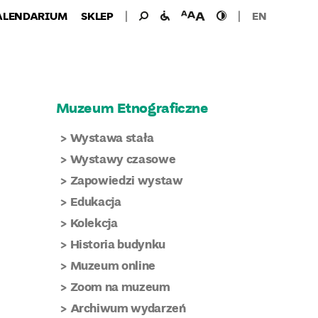
Wyszukiwanie
Wyszukaj
udogodnienia
wielkość
wysoki
ALENDARIUM
SKLEP
EN
dla:
dla
czcionki
kontrast
niepełnosprawnych
Muzeum Etnograficzne
Wystawa stała
Wystawy czasowe
Zapowiedzi wystaw
Edukacja
Kolekcja
Historia budynku
Muzeum online
Zoom na muzeum
Archiwum wydarzeń