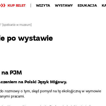
KUP BILET
WIZYTA
WYSTAWY
EDUKACJA
K
e” [spotkanie w muzeum]
ie po wystawie
m na PJM
aczeniem na Polski Język Migowy.
 do rozmowy o tym, skąd pomysł na tę ekologiczną w wymowie
wanymi pracami.