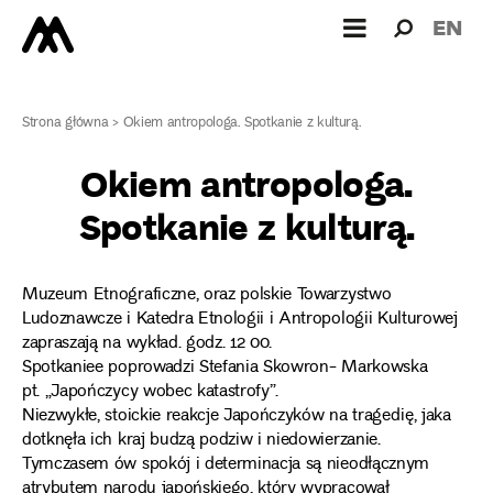
Wyszukiw
Wyszuk
EN
dla:
Strona główna
>
Okiem antropologa. Spotkanie z kulturą.
Okiem antropologa.
Spotkanie z kulturą.
Muzeum Etnograficzne, oraz polskie Towarzystwo
Ludoznawcze i Katedra Etnologii i Antropologii Kulturowej
zapraszają na wykład. godz. 12 00.
Spotkaniee poprowadzi Stefania Skowron- Markowska
pt. „Japończycy wobec katastrofy”.
Niezwykłe, stoickie reakcje Japończyków na tragedię, jaka
dotknęła ich kraj budzą podziw i niedowierzanie.
Tymczasem ów spokój i determinacja są nieodłącznym
atrybutem narodu japońskiego, który wypracował