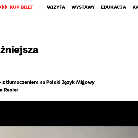
KUP BILET
WIZYTA
WYSTAWY
EDUKACJA
K
żniejsza
 – z tłumaczeniem na Polski Język Migowy
a Resler