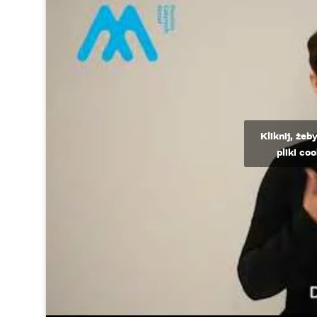
Kliknij, że
pliki co