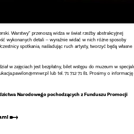
ski. Warstwy” przenoszą widza w świat rzeźby abstrakcyjnej
ść wykonanych detali – wyraźnie widać w nich różne sposoby
zestnicy spotkania, naśladując ruch artysty, tworzyć będą własne
iał w zajęciach jest bezpłatny, bilet wstępu do muzeum w specjal
ukacja.pawilon@mnwr.pl lub tel. 71 712 71 81. Prosimy o informację
iedzictwa Narodowego pochodzących z Funduszu Promocji
ciami ➸