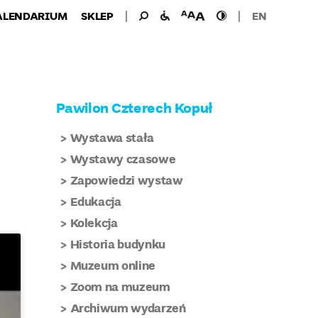
Wyszukiwanie
Wyszukaj
udogodnienia
wielkość
wysoki
ALENDARIUM
SKLEP
EN
dla:
dla
czcionki
kontrast
niepełnosprawnych
Pawilon Czterech Kopuł
Wystawa stała
Wystawy czasowe
Zapowiedzi wystaw
Edukacja
Kolekcja
Historia budynku
Muzeum online
Zoom na muzeum
Archiwum wydarzeń