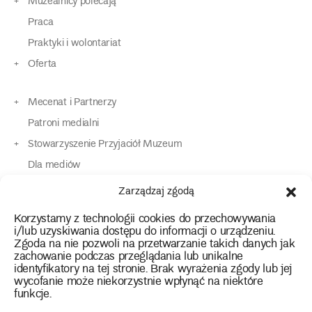
Muzealnicy polecają
Praca
Praktyki i wolontariat
Oferta
Mecenat i Partnerzy
Patroni medialni
Stowarzyszenie Przyjaciół Muzeum
Dla mediów
Dla osób o specjalnych potrzebach
Zarządzaj zgodą
Komunikaty
Korzystamy z technologii cookies do przechowywania
Kontakt
i/lub uzyskiwania dostępu do informacji o urządzeniu.
Zgoda na nie pozwoli na przetwarzanie takich danych jak
zachowanie podczas przeglądania lub unikalne
instagram
twitter
facebook
youtube
tiktok
identyfikatory na tej stronie. Brak wyrażenia zgody lub jej
wycofanie może niekorzystnie wpłynąć na niektóre
funkcje.
Polityka prywatności