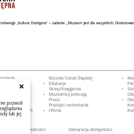
rodowego „Kultura Dostępna” – zadanie: „Muzeum jest dla wszystkich. Dostosowa
torelacje
Roczniki Sztuki Śląskiej
Mec
kacyjne
Edukacja
Pat
Sklep/Księgarnia
Sto
mowy
Muzealnicy polecają
Dl
Praca
Dla
nie pozwoli
 Dziedzictwa
Praktyki i wolontariat
Ko
zeglądania
 strat wojennych
Oferta
Kon
ody lub jej
Polityka prywatności
Deklaracja dostępności