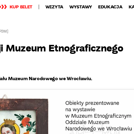
KUP BILET
WIZYTA
WYSTAWY
EDUKACJA
K
[PJM]
cji Muzeum Etnograficznego
ziału Muzeum Narodowego we Wrocławiu.