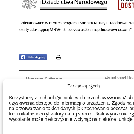
Dofinansowano w ramach programu Ministra Kultury i Dziedzictwa Na
oferty edukacyjnej MNWr do potrzeb osób z niepełnosprawnościami”
print
Udostępnij
Aktualności i fo
Muzeum Cyfrowe
Fotorelacje edu
O muzeum
Zarządzaj zgodą
Intrygujące!
Konserwacja
Muzealne roz
Użyczenia obiektów
Korzystamy z technologii cookies do przechowywania i/lub
Kolekcja
Biblioteka
uzyskiwania dostępu do informacji o urządzeniu. Zgoda na 
Europejskie Dni
Wydawnictwo
na przetwarzanie takich danych jak zachowanie podczas pr
Programy badań
Multimedia
lub unikalne identyfikatory na tej stronie. Brak wyrażenia zg
wycofanie może niekorzystnie wpłynąć na niektóre funkcje.
2026 Copyright by Muzeum Narodowe we Wrocławiu