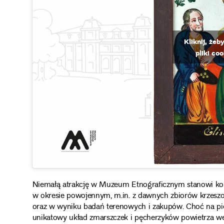
Kliknij, że
pliki co
Niemałą atrakcję w Muzeum Etnograficznym stanowi kole
w okresie powojennym, m.in. z dawnych zbiorów krzesz
oraz w wyniku badań terenowych i zakupów. Choć na pie
unikatowy układ zmarszczek i pęcherzyków powietrza wewn