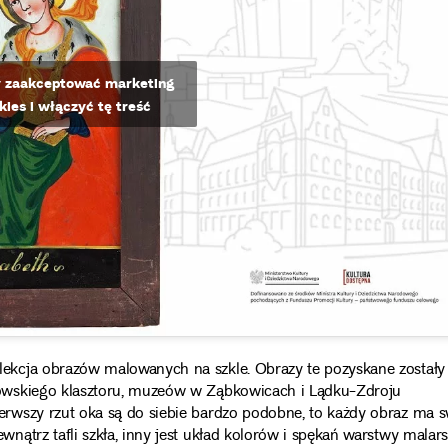
by zaakceptować marketing
okies i włączyć tę treść
kcja obrazów malowanych na szkle. Obrazy te pozyskane zostały 
owskiego klasztoru, muzeów w Ząbkowicach i Lądku-Zdroju
rwszy rzut oka są do siebie bardzo podobne, to każdy obraz ma s
ątrz tafli szkła, inny jest układ kolorów i spękań warstwy malarsk