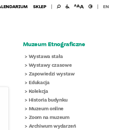
Wyszukiwanie
Wyszukaj
udogodnienia
wielkość
wysoki
ALENDARIUM
SKLEP
EN
dla:
dla
czcionki
kontrast
niepełnosprawnych
Muzeum Etnograficzne
Wystawa stała
Wystawy czasowe
Zapowiedzi wystaw
Edukacja
Kolekcja
Historia budynku
Muzeum online
Zoom na muzeum
Archiwum wydarzeń