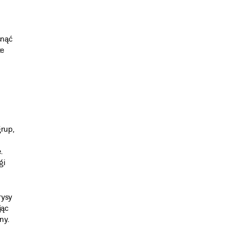
snąć
że
rup,
.
gi
rysy
jąc
ny.