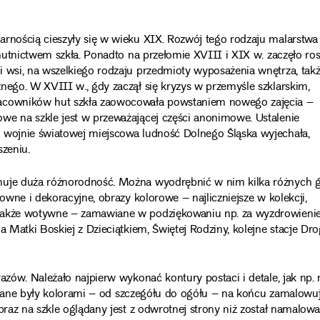
arnością cieszyły się w wieku XIX. Rozwój tego rodzaju malarstwa
 hutnictwem szkła. Ponadto na przełomie XVIII i XIX w. zaczęło ro
i wsi, na wszelkiego rodzaju przedmioty wyposażenia wnętrza, tak
nego. W XVIII w., gdy zaczął się kryzys w przemyśle szklarskim,
racowników hut szkła zaowocowała powstaniem nowego zajęcia –
we na szkle jest w przeważającej części anonimowe. Ustalenie
I wojnie światowej miejscowa ludność Dolnego Śląska wyjechała,
szeniu.
huje duża różnorodność. Można wyodrębnić w nim kilka różnych g
owne i dekoracyjne, obrazy kolorowe – najliczniejsze w kolekcji,
 także wotywne – zamawiane w podziękowaniu np. za wyzdrowienie
a Matki Boskiej z Dzieciątkiem, Świętej Rodziny, kolejne stacje Dro
azów. Należało najpierw wykonać kontury postaci i detale, jak np. 
ełniane były kolorami – od szczegółu do ogółu – na końcu zamalowu
braz na szkle oglądany jest z odwrotnej strony niż został namalowa