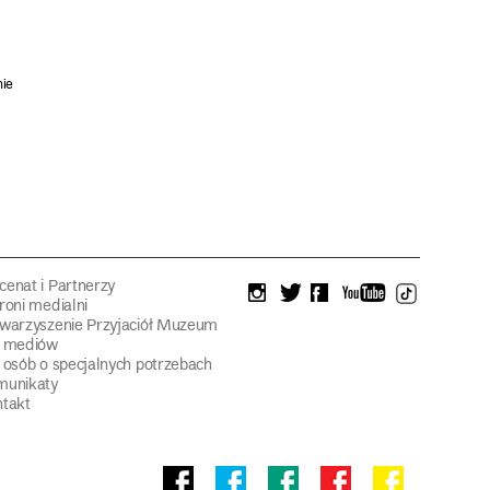
nie
enat i Partnerzy
instagram
twitter
facebook
youtube
tiktok
roni medialni
warzyszenie Przyjaciół Muzeum
a mediów
 osób o specjalnych potrzebach
munikaty
takt
Facebook
facebook
facebook
Facebook
facebook