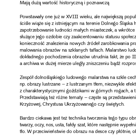
Mają dużą wartość historyczną i poznawczą
Powstawały one już w XVIII wieku, ale największą popul
ściśle wiąże się z istniejącym na terenie Dolnego Śląska
zapotrzebowanie ludności małych miasteczek, a wkrótce 
służące jego ozdobie czy zaakcentowaniu statusu społecz
konieczność znalezienia nowych źródeł zarobkowania p
malowania obrazów na szklanych taflach. Malarstwo ludo
dokładnego pochodzenia obrazów utrudnia fakt, że po I
a archiwa w dużej mierze uległy zniszczeniu bądź rozpro
Zespół dolnośląskiego ludowego malarstwa na szkle cec
np. obrazy lustrzane – z lustrzanym tłem, niezwykle efekt
z charakterystycznymi goździkami w górnych rogach, a
Przedstawiają też różne tematy – częste są przedstawieni
Krzyżowej, Chrystusa Ukrzyżowanego czy świętych.
Bardzo ciekawa jest też technika tworzenia tego typu obr
twarzy, oczy, nos, usta, fałdy szat, które następnie wyp
tło. W przeciwieństwie do obrazu na desce czy płótnie, o