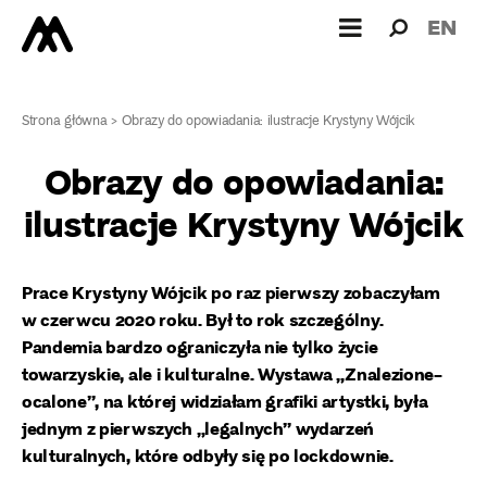
Wyszukiw
Wyszuk
EN
dla:
Strona główna
>
Obrazy do opowiadania: ilustracje Krystyny Wójcik
Obrazy do opowiadania:
ilustracje Krystyny Wójcik
Prace Krystyny Wójcik po raz pierwszy zobaczyłam
w czerwcu 2020 roku. Był to rok szczególny.
Pandemia bardzo ograniczyła nie tylko życie
towarzyskie, ale i kulturalne. Wystawa „Znalezione-
ocalone”, na której widziałam grafiki artystki, była
jednym z pierwszych „legalnych” wydarzeń
kulturalnych, które odbyły się po lockdownie.