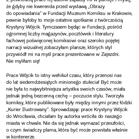
Z pewnością prace tej autorki zapadły mi w pamięć i myślę,
że gdyby nie kwerenda przed wystawą „Obrazy
do opowiadania” w Fundacji Muzeum Komiksu w Krakowie,
pewnie byłoby to moje ostatnie spotkanie z twórczością
Krystyny Wójcik. Tymczasem będąc w Fundacji, pośród
ogromnej liczby magazynów, pocztówek i literatury
fachowej poświęconej komiksowi oraz szeroko pojętej
narracji wizualnej zobaczyłam plansze, których styl
przywiódł mi na myśl prace prezentowane w Zajezdni.
Nie myliłam się!
Prace Wójcik to istny wehikuł czasu, który przenosi nas
do lat siedemdziesiątych minionego stulecia! Być może
nie była to najwybitniejsza artystka swoich czasów, miała
jednak jedną bezcenną cechę – poczucie stylu. Tworzyła
komiksy, które publikowane były między innymi przez łódzki
„Kurier Ilustrowany”. Sprowadzając prace Krystyny Wójcik
do Wrocławia, chciałam by autorka wróciła do naszego
miasta w chwale. Nie da się jednak wymazać przeszłości,
o czym świadczy plama, która być może powstała właśnie
w kontenerze.