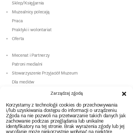
Sklep/Księgarnia
Muzealnicy polecają
Praca
Praktyki i wolontariat
Oferta
Mecenat i Partnerzy
Patroni medialni
Stowarzyszenie Przyjaciół Muzeum
Dla mediów
Dla osób o specjalnych potrzebach
Zarządzaj zgodą
Komunikaty
Korzystamy z technologii cookies do przechowywania
Kontakt
i/lub uzyskiwania dostępu do informacji o urządzeniu.
Zgoda na nie pozwoli na przetwarzanie takich danych jak
zachowanie podczas przeglądania lub unikalne
instagram
twitter
facebook
youtube
tiktok
identyfikatory na tej stronie. Brak wyrażenia zgody lub jej
wycofanie może niekorzystnie wpłynąć na niektóre