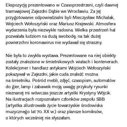
Ekspozycję prezentowano w Czasoprzestrzeni, czyli dawnej
tramwajowej Zajezdni Dąbie we Wrocławiu. Za jej
przygotowanie odpowiedzialni byli Mieczysław Michalak,
Wojciech Wołoszyński oraz Mariusz Krajewski. Atmosfera
wydarzenia była niezwykle radosna. Wielka przestrzeń hal
pozwalała ludziom na dużą swobodę, na tak dużej
powierzchni koronawirus nie wydawał się straszny.
Nie była to zwykła wystawa. Prezentowane na niej obiekty
zostały znalezione w śmietnikowych wiatach i kontenerach.
Kolekcjoner i handlarz antykami Wojciech Wołoszyński
pokazywał w Zajezdni, jakie cuda znaleźć można
na śmietniku. Pośród mebli, zdjęć, czasopism, automatów
do gier, lamp i zabawek moją uwagę przykuły rysunki
nieznanej mi wówczas jeszcze artystki Krystyny Wójcik.
Na ilustracjach rozpoznałam członków zespołu SBB
(artystka zilustrowała życie towarzyskie środowiska
muzycznego lat 70. XX w.) oraz plansze komiksów,
o których wcześniej nie słyszałam.