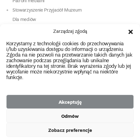
Patroni medialni
Stowarzyszenie Przyjaciół Muzeum
Dla mediów
Dla osób o specjalnych potrzebach
Zarządzaj zgodą
Komunikaty
Korzystamy z technologii cookies do przechowywania
Kontakt
i/lub uzyskiwania dostępu do informacji o urządzeniu.
Zgoda na nie pozwoli na przetwarzanie takich danych jak
zachowanie podczas przeglądania lub unikalne
instagram
twitter
facebook
youtube
tiktok
identyfikatory na tej stronie. Brak wyrażenia zgody lub jej
wycofanie może niekorzystnie wpłynąć na niektóre
funkcje.
Polityka prywatności
Deklaracja dostępności
Akceptuję
2026 Copyright by Muzeum Narodowe we Wrocławiu
Odmów
Facebook
facebook
facebook
Facebook
facebook
Muzeum
Pawilonu
Muzeum
Panoramy
Stowarzyszenie
Projekty
Narodowego
Czterech
Etnograficznego
Racławickiej
Przyjaciół
Zobacz preferencje
unijne
Kopuł
Muzeum