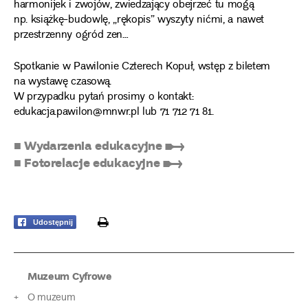
harmonijek i zwojów, zwiedzający obejrzeć tu mogą
np. książkę-budowlę, „rękopis” wyszyty nićmi, a nawet
przestrzenny ogród zen…
Spotkanie w Pawilonie Czterech Kopuł, wstęp z biletem
na wystawę czasową.
W przypadku pytań prosimy o kontakt:
edukacja.pawilon@mnwr.pl lub 71 712 71 81.
■ Wydarzenia edukacyjne ➸
■ Fotorelacje edukacyjne ➸
print
Udostępnij
Muzeum Cyfrowe
O muzeum