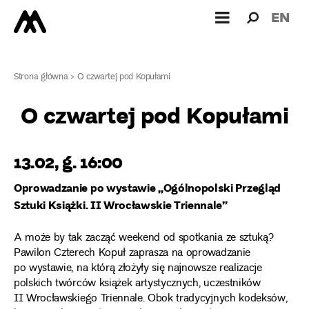
Wyszukiw
Wyszuk
EN
dla:
Strona główna
>
O czwartej pod Kopułami
O czwartej pod Kopułami
13.02, g. 16:00
Oprowadzanie po wystawie „Ogólnopolski Przegląd
Sztuki Książki. II Wrocławskie Triennale”
A może by tak zacząć weekend od spotkania ze sztuką?
Pawilon Czterech Kopuł zaprasza na oprowadzanie
po wystawie, na którą złożyły się najnowsze realizacje
polskich twórców książek artystycznych, uczestników
II Wrocławskiego Triennale. Obok tradycyjnych kodeksów,