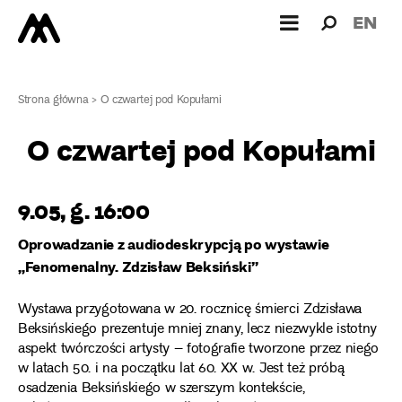
Wyszukiw
Wyszuk
EN
dla:
Strona główna
>
O czwartej pod Kopułami
O czwartej pod Kopułami
9.05, g. 16:00
Oprowadzanie z audiodeskrypcją po wystawie
„Fenomenalny. Zdzisław Beksiński”
Wystawa przygotowana w 20. rocznicę śmierci Zdzisława
Beksińskiego prezentuje mniej znany, lecz niezwykle istotny
aspekt twórczości artysty – fotografie tworzone przez niego
w latach 50. i na początku lat 60. XX w. Jest też próbą
osadzenia Beksińskiego w szerszym kontekście,