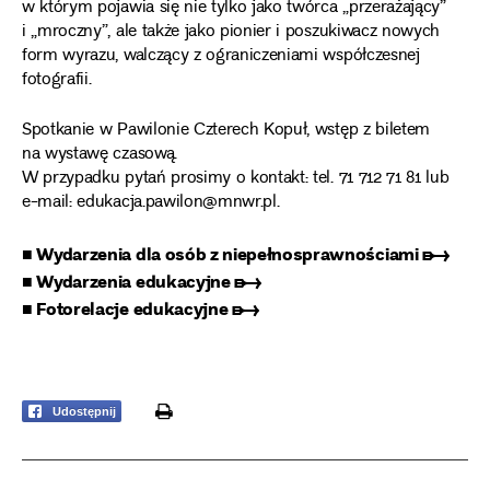
w którym pojawia się nie tylko jako twórca „przerażający”
i „mroczny”, ale także jako pionier i poszukiwacz nowych
form wyrazu, walczący z ograniczeniami współczesnej
fotografii.
Spotkanie w Pawilonie Czterech Kopuł, wstęp z biletem
na wystawę czasową.
W przypadku pytań prosimy o kontakt: tel. 71 712 71 81 lub
e-mail: edukacja.pawilon@mnwr.pl.
■ Wydarzenia dla osób z niepełnosprawnościami ➸
■ Wydarzenia edukacyjne ➸
■ Fotorelacje edukacyjne ➸
print
Udostępnij